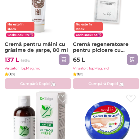
Nu este în
Nu este în
stock
stock
CashBack: 69
CashBack: 33
Cremă pentru mâini cu
Cremă regeneratoare
grăsime de șarpe, 80 ml
pentru picioare cu
grăsime de șarpe, 30 g
137 L
65 L
152L
Vînzător: TopMag.md
Vînzător: TopMag.md
0
0
(0)
(0)
Cumpără Rapid
Cumpără Rapid