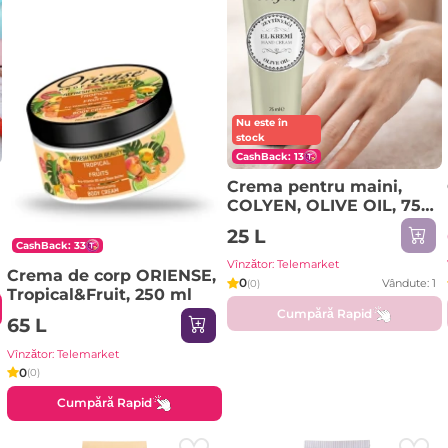
Nu este în
stock
CashBack: 13
Crema pentru maini,
COLYEN, OLIVE OIL, 75
ml
25 L
CashBack: 33
Vînzător: Telemarket
Crema de corp ORIENSE,
0
Vândute: 1
(0)
Tropical&Fruit, 250 ml
Cumpără Rapid
65 L
Vînzător: Telemarket
0
(0)
Cumpără Rapid