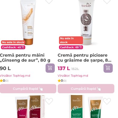
Nu este în
Nu este în stock
stock
CashBack: 45
CashBack: 69
Cremă pentru mâini
Cremă pentru picioare
„Ginseng de aur”, 80 g
cu grăsime de șarpe, 80
ml
90 L
137 L
152L
Vînzător: TopMag.md
Vînzător: TopMag.md
0
0
(0)
(0)
Cumpără Rapid
Cumpără Rapid