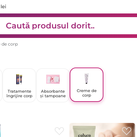
lei
 de corp
Creme de
Tratamente
Absorbante
corp
îngrijire corp
și tampoane