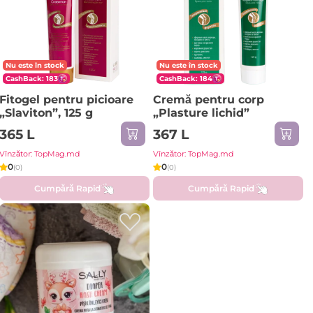
Nu este în stock
Nu este în stock
CashBack: 183
CashBack: 184
Fitogel pentru picioare
Cremă pentru corp
„Slaviton”, 125 g
„Plasture lichid”
365 L
367 L
Vînzător: TopMag.md
Vînzător: TopMag.md
0
0
(0)
(0)
Cumpără Rapid
Cumpără Rapid