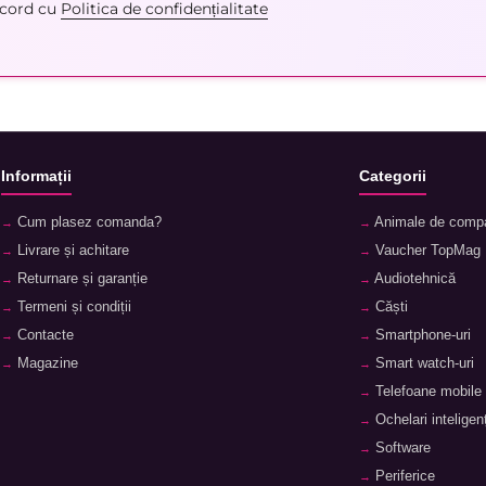
acord cu
Politica de confidențialitate
Informații
Categorii
Cum plasez comanda?
Animale de comp
Livrare și achitare
Vaucher TopMag
Returnare și garanție
Audiotehnică
Termeni și condiții
Căști
Contacte
Smartphone-uri
Magazine
Smart watch-uri
Telefoane mobile
Ochelari inteligenț
Software
Periferice