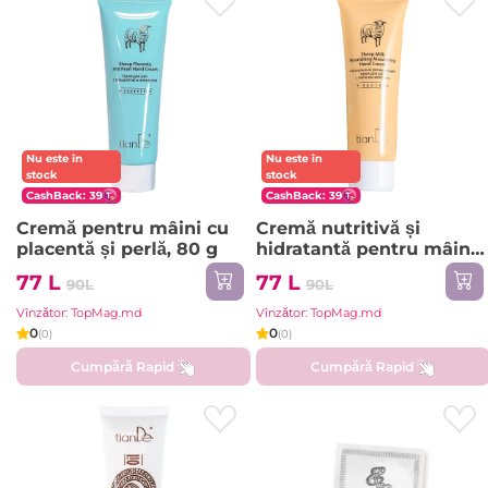
Nu este în
Nu este în
stock
stock
CashBack: 39
CashBack: 39
Cremă pentru mâini cu
Cremă nutritivă și
placentă și perlă, 80 g
hidratantă pentru mâini
cu lapte de oaie, 80 ml
77 L
77 L
90L
90L
Vînzător: TopMag.md
Vînzător: TopMag.md
0
0
(0)
(0)
Cumpără Rapid
Cumpără Rapid