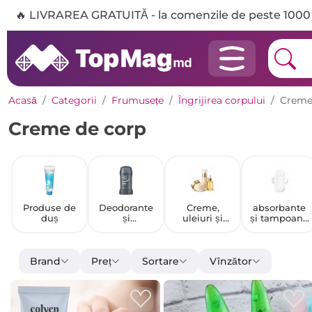
🔥 LIVRAREA GRATUITĂ - la comenzile de peste 1000 
Acasă
Categorii
Frumusețe
Îngrijirea corpului
Creme
Creme de corp
Produse de
Deodorante
Creme,
absorbante
duș
și
uleiuri și
și tampoane
antiperspiran
seruri de
igienice
te
corp
Brand
Preț
Sortare
Vînzător