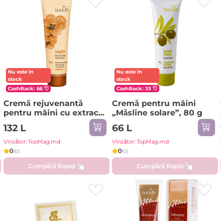
Nu este în
Nu este în
stock
stock
CashBack: 66
CashBack: 33
Cremă rejuvenantă
Cremă pentru mâini
pentru mâini cu extract
„Măsline solare”, 80 g
de Lingzhi, 80 ml
132 L
66 L
Vînzător: TopMag.md
Vînzător: TopMag.md
0
0
(0)
(0)
Cumpără Rapid
Cumpără Rapid