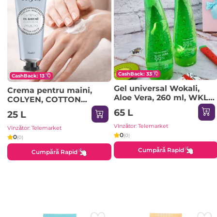
CashBack: 33
CashBack: 13
Gel universal Wokali,
Crema pentru maini,
Aloe Vera, 260 ml, WKL-
COLYEN, COTTON
458
TOUCH, 75 ml
65 L
25 L
Vînzător: Telemarket
Vînzător: Telemarket
0
(0)
0
(0)
Cumpără Rapid
Cumpără Rapid