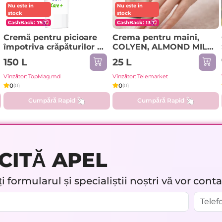
Nu este în
Nu este în
stock
stock
CashBack: 75
CashBack: 13
Cremă pentru picioare
Crema pentru maini,
împotriva crăpăturilor și
COLYEN, ALMOND MILK,
bătăturilor cu uree 30%
75 ml
150 L
25 L
Vînzător: TopMag.md
Vînzător: Telemarket
0
0
(0)
(0)
Cumpără Rapid
Cumpără Rapid
CITĂ APEL
 formularul și specialiștii noștri vă vor cont