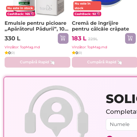
Nu este în
Nu este în stock
stock
CashBack: 165
CashBack: 92
Emulsie pentru picioare
Cremă de îngrijire
„Apărătorul Pădurii”, 100
pentru călcâie crăpate
g
330 L
183 L
229L
Vînzător: TopMag.md
Vînzător: TopMag.md
0
0
(0)
(0)
Cumpără Rapid
Cumpără Rapid
SOLI
Completați