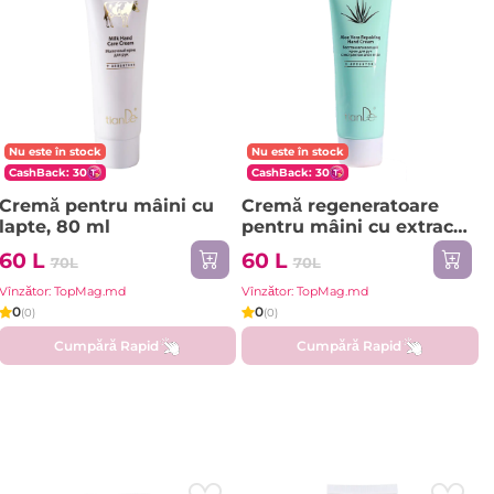
Nu este în stock
Nu este în stock
CashBack: 30
CashBack: 30
Cremă pentru mâini cu
Cremă regeneratoare
lapte, 80 ml
pentru mâini cu extract
de aloe vera, 80 ml
60 L
60 L
70L
70L
Vînzător: TopMag.md
Vînzător: TopMag.md
0
0
(0)
(0)
Cumpără Rapid
Cumpără Rapid