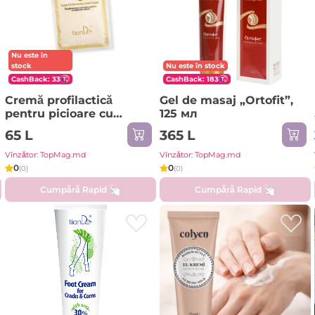
Nu este în
stock
Nu este în stock
CashBack: 33
CashBack: 183
Cremă profilactică
Gel de masaj „Ortofit”,
pentru picioare cu
125 мл
grăsime de șarpe, 30 g
65 L
365 L
Vînzător: TopMag.md
Vînzător: TopMag.md
0
0
(0)
(0)
Cumpără Rapid
Cumpără Rapid