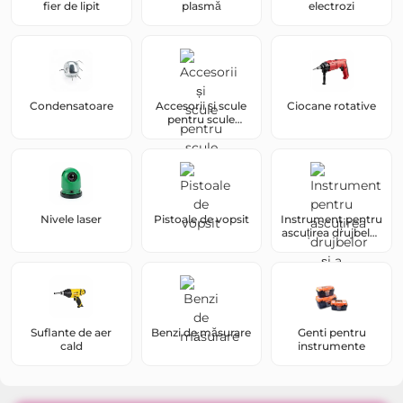
fier de lipit
plasmă
electrozi
Condensatoare
Accesorii și scule
Ciocane rotative
pentru scule
pneumatice
Nivele laser
Pistoale de vopsit
Instrument pentru
ascuțirea drujbelor
și a ferăstraielor pe
benzină
Suflante de aer
Benzi de măsurare
Genti pentru
cald
instrumente