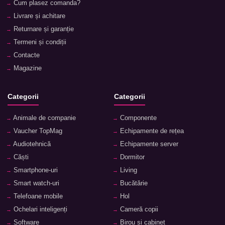
Cum plasez comanda?
Livrare și achitare
Returnare și garanție
Termeni și condiții
Contacte
Magazine
Categorii
Categorii
Animale de companie
Componente
Vaucher TopMag
Echipamente de rețea
Audiotehnică
Echipamente server
Căști
Dormitor
Smartphone-uri
Living
Smart watch-uri
Bucătărie
Telefoane mobile
Hol
Ochelari inteligenți
Cameră copii
Software
Birou și cabinet