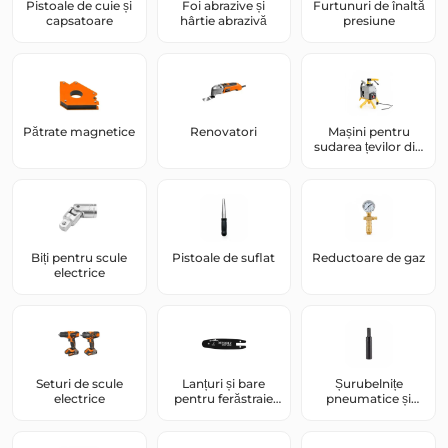
Pistoale de cuie și
Foi abrazive și
Furtunuri de înaltă
capsatoare
hârtie abrazivă
presiune
Pătrate magnetice
Renovatori
Mașini pentru
sudarea țevilor din
plastic
Biți pentru scule
Pistoale de suflat
Reductoare de gaz
electrice
Seturi de scule
Lanțuri și bare
Șurubelnițe
electrice
pentru ferăstraie
pneumatice și
electrice și pe
șurubelnițe
benzină
pneumatice