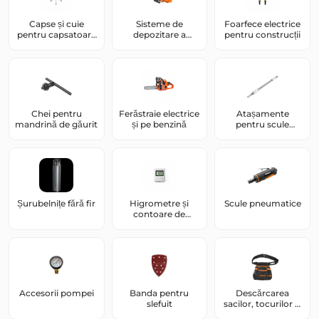
Capse și cuie
Sisteme de
Foarfece electrice
pentru capsatoare
depozitare a
pentru construcții
și cuie de
sculelor
construcții
Chei pentru
Ferăstraie electrice
Atașamente
mandrină de găurit
și pe benzină
pentru scule
electrice
Șurubelnițe fără fir
Higrometre și
Scule pneumatice
contoare de
umiditate
Accesorii pompei
Banda pentru
Descărcarea
slefuit
sacilor, tocurilor și
curelelor pentru