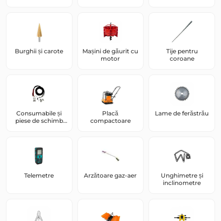
Burghii și carote
Mașini de găurit cu
Tije pentru
motor
coroane
Consumabile și
Placă
Lame de ferăstrău
piese de schimb
compactoare
pentru aparate de
sudură MIG/MAG
semiautomate
Telemetre
Arzătoare gaz-aer
Unghimetre și
inclinometre