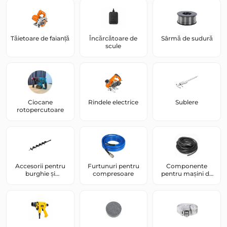
Tăietoare de faianță
Încărcătoare de
Sârmă de sudură
scule
Ciocane
Rindele electrice
Sublere
rotopercutoare
Accesorii pentru
Furtunuri pentru
Componente
burghie și
compresoare
pentru mașini de
șurubelnițe
sudură