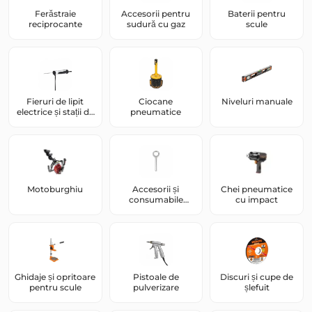
Ferăstraie
Accesorii pentru
Baterii pentru
reciprocante
sudură cu gaz
scule
Fieruri de lipit
Ciocane
Niveluri manuale
electrice și stații de
pneumatice
lipit
Motoburghiu
Accesorii și
Chei pneumatice
consumabile
cu impact
pentru scule
Ghidaje și opritoare
Pistoale de
Discuri și cupe de
pentru scule
pulverizare
șlefuit