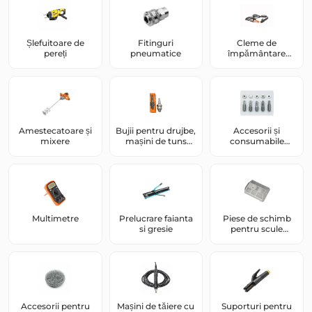
Șlefuitoare de
Fitinguri
Cleme de
pereți
pneumatice
împământare
pentru sudură
Amestecatoare și
Bujii pentru drujbe,
Accesorii și
mixere
mașini de tuns
consumabile
iarba și mașini de
pentru unelte
găurit cu motor
Multimetre
Prelucrare faianta
Piese de schimb
si gresie
pentru scule
electrice și scule pe
benzină
Accesorii pentru
Mașini de tăiere cu
Suporturi pentru