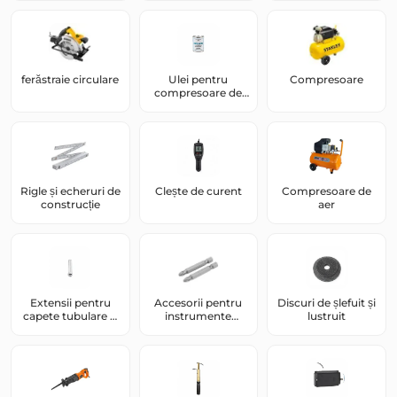
montatori
ferăstraie circulare
Ulei pentru
Compresoare
compresoare de
aer și scule
pneumatice
Rigle și echeruri de
Clește de curent
Compresoare de
construcție
aer
Extensii pentru
Accesorii pentru
Discuri de șlefuit și
capete tubulare și
instrumente
lustruit
biți
electrice