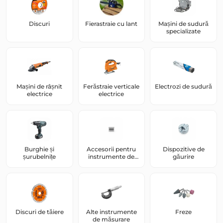
Discuri
Fierastraie cu lant
Mașini de sudură
specializate
Mașini de râșnit
Ferăstraie verticale
Electrozi de sudură
electrice
electrice
Burghie și
Accesorii pentru
Dispozitive de
șurubelnițe
instrumente de
găurire
măsurare
Discuri de tăiere
Alte instrumente
Freze
de măsurare