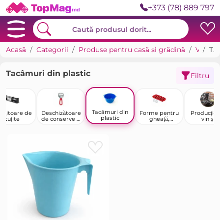
+373 (78) 889 797
Acasă
Categorii
Produse pentru casă și grădină
Veselă și ustensile
Tacâmuri din plastic
Tacâmuri din plastic
Filtru
Tacâmuri din
cuțitoare de
Deschizătoare
Forme pentru
Producție 
plastic
cuțite
de conserve și
gheață,
vin și
cuțite
ciocolată și
suplimen
deserturi