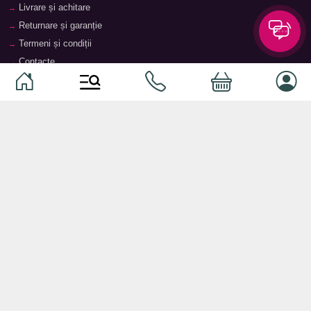
Livrare și achitare
Returnare și garanție
Termeni și condiții
Contacte
Magazine
Categorii
Categorii
Animale de companie
Componente
Vaucher TopMag
Echipamente de rețea
Audiotehnică
Echipamente server
Căști
Dormitor
Smartphone-uri
Living
Smart watch-uri
Bucătărie
Telefoane mobile
Hol
Ochelari inteligenți
Cameră copii
Software
Birou și cabinet
Periferice
Sisteme de depozitare, rafturi,