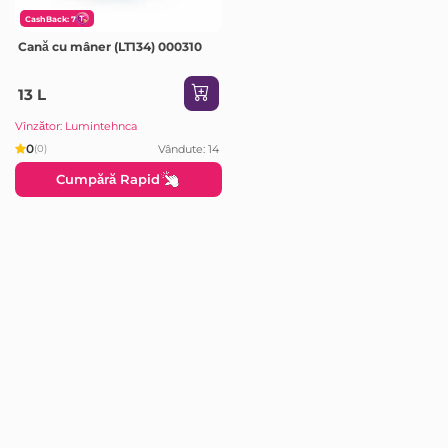
CashBack: 7
Cană cu mâner (LT134) 000310
13 L
Vînzător: Lumintehnca
0
Vândute: 14
(0)
Cumpără Rapid