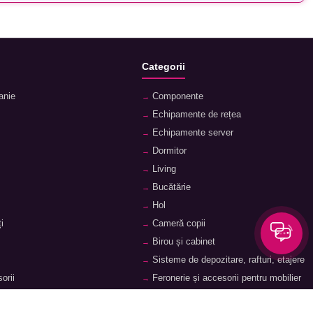
Categorii
anie
Componente
Echipamente de rețea
Echipamente server
Dormitor
Living
Bucătărie
Hol
i
Cameră copii
Birou și cabinet
Sisteme de depozitare, rafturi, etajere
orii
Feronerie și accesorii pentru mobilier
ii
Baie