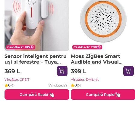
CashBack: 185
CashBack: 200
Senzor inteligent pentru
Moes ZigBee Smart
uși și ferestre – Tuya
Audible and Visual
WiFi Door Sensor IK-
Alarm 5V/ 1A
369 L
399 L
AW301
Vînzător: CREIT
Vînzător: DMLink
0
0
Vândute: 29
(0)
(0)
Cumpără Rapid
Cumpără Rapid