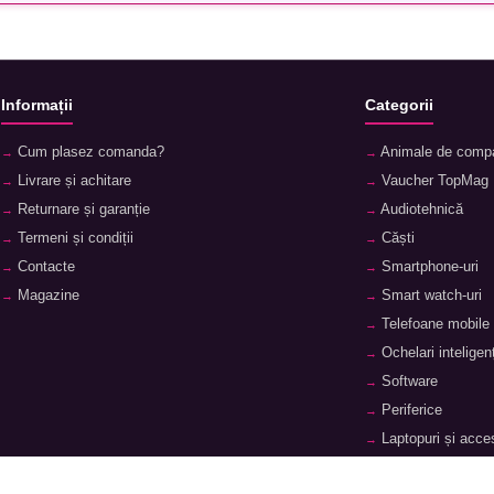
Informații
Categorii
Cum plasez comanda?
Animale de comp
Livrare și achitare
Vaucher TopMag
Returnare și garanție
Audiotehnică
Termeni și condiții
Căști
Contacte
Smartphone-uri
Magazine
Smart watch-uri
Telefoane mobile
Ochelari inteligenț
Software
Periferice
Laptopuri și acces
Tablete și accesor