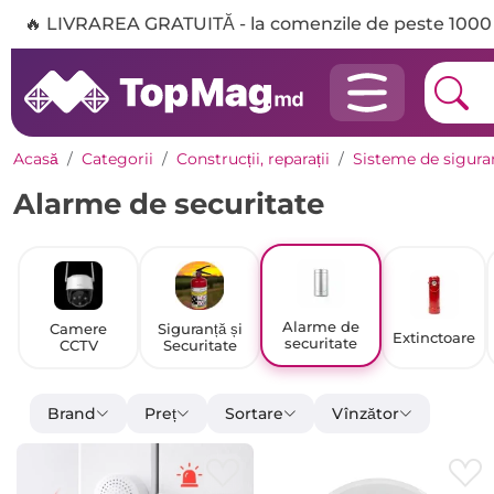
🔥 LIVRAREA GRATUITĂ - la comenzile de peste 1000 
Acasă
Categorii
Construcții, reparații
Sisteme de sigura
Alarme de securitate
Alarme de
Camere
Siguranță și
Extinctoare
securitate
CCTV
Securitate
Brand
Preț
Sortare
Vînzător