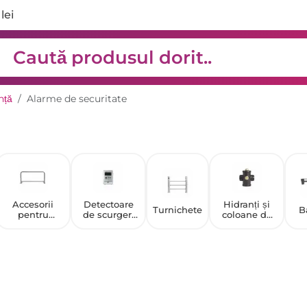
lei
nță
Alarme de securitate
Accesorii
Detectoare
Hidranți și
Turnichete
B
pentru
de scurgeri
coloane de
bariere și
de gaze
incendiu
turnicheți