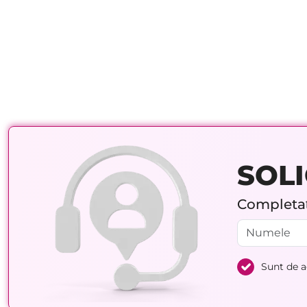
SOLI
Completați
Sunt de 