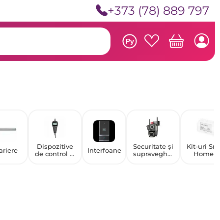
+373 (78) 889 797
Ру
Dispozitive
Securitate și
Kit-uri Sm
ariere
Interfoane
de control și
supravegher
Home ș
monitorizare
e
senzori