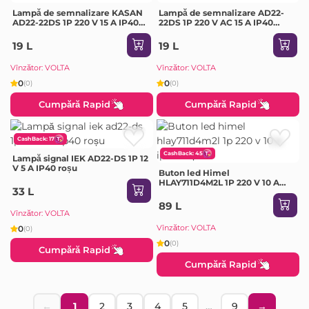
Lampă de semnalizare KASAN
Lampă de semnalizare AD22-
AD22-22DS 1P 220 V 15 A IP40
22DS 1P 220 V AC 15 A IP40
roșu
Verde KASAN
19 L
19 L
Vînzător: VOLTA
Vînzător: VOLTA
0
0
(0)
(0)
Cumpără Rapid
Cumpără Rapid
CashBack: 17
CashBack: 45
Lampă signal IEK AD22-DS 1P 12
V 5 A IP40 roșu
Buton led Himel
HLAY711D4M2L 1P 220 V 10 A
33 L
IP40 roșu
89 L
Vînzător: VOLTA
Vînzător: VOLTA
0
(0)
0
(0)
Cumpără Rapid
Cumpără Rapid
←
1
2
3
4
5
…
9
→