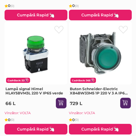
0
0
(0)
(0)
Cumpără Rapid
Cumpără Rapid
CashBack: 33
CashBack: 365
Lampă signal Himel
Buton Schneider-Electric
HLAY5BVM3L 220 V IP65 verde
XB4BW33M5 1P 220 V 3 A IP66
verde
66 L
729 L
Vînzător: VOLTA
Vînzător: VOLTA
0
0
(0)
(0)
Cumpără Rapid
Cumpără Rapid