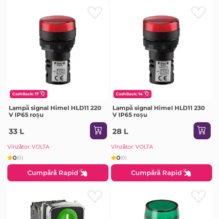
CashBack: 17
CashBack: 14
Lampă signal Himel HLD11 220
Lampă signal Himel HLD11 230
V IP65 roșu
V IP65 roșu
33 L
28 L
Vînzător: VOLTA
Vînzător: VOLTA
0
0
(0)
(0)
Cumpără Rapid
Cumpără Rapid