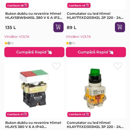
CashBack: 68
CashBack: 45
Buton dublu cu revenire Himel
Comutator cu led Himel
HLAY5BW84N5L 380 V 6 A IP20
HLAY711XD203M2L 2P 220 - 240
roșu/Verde
V 10 A IP65 verde
135 L
89 L
Vînzător: VOLTA
Vînzător: VOLTA
0
0
(0)
(0)
Cumpără Rapid
Cumpără Rapid
CashBack: 41
CashBack: 42
Buton dublu cu revenire Himel
Comutator cu led Himel
HLAY5 380 V 6 A IP40
HLAY711XD303M2L 3P 220 - 240