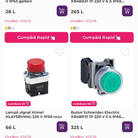
V IP65 galben
XB4BA31 1P 220 V 6 A IP66
verde
28 L
265 L
Vînzător: VOLTA
Vînzător: VOLTA
0
0
(0)
(0)
Cumpără Rapid
Cumpără Rapid
CashBack: 33
CashBack: 163
Lampă signal Himel
Buton Schneider-Electric
HLAY5BVM4L 220 V IP65 roșu
XB4BP31 1P 220 V 3 A IP66
verde
66 L
325 L
Vînzător: VOLTA
Vînzător: VOLTA