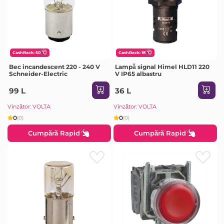
CashBack: 50
CashBack: 18
Bec incandescent 220 - 240 V
Lampă signal Himel HLD11 220
Schneider-Electric
V IP65 albastru
99 L
36 L
Vînzător: VOLTA
Vînzător: VOLTA
0
0
(0)
(0)
Cumpără Rapid
Cumpără Rapid