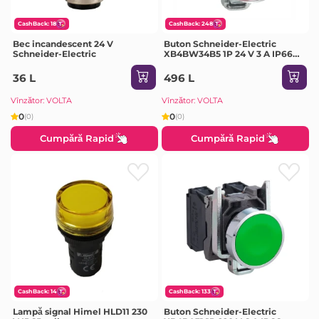
CashBack: 18
CashBack: 248
Bec incandescent 24 V
Buton Schneider-Electric
Schneider-Electric
XB4BW34B5 1P 24 V 3 A IP66
roșu
36 L
496 L
Vînzător: VOLTA
Vînzător: VOLTA
0
0
(0)
(0)
Cumpără Rapid
Cumpără Rapid
CashBack: 14
CashBack: 133
Lampă signal Himel HLD11 230
Buton Schneider-Electric