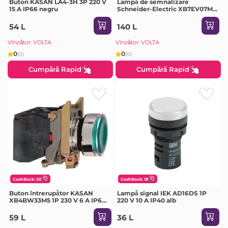
Buton KASAN LA4-3H 3P 220 V
Lampă de semnalizare
15 A IP66 negru
Schneider-Electric XB7EV07MP
1P 230 - 240 V 20 mA IP65 alb
54 L
140 L
Vînzător: VOLTA
Vînzător: VOLTA
0
0
(0)
(0)
Cumpără Rapid
Cumpără Rapid
CashBack: 30
CashBack: 18
Buton întrerupător KASAN
Lampă signal IEK AD16DS 1P
XB4BW33M5 1P 230 V 6 A IP66
220 V 10 A IP40 alb
verde
59 L
36 L