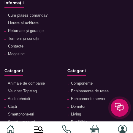
Informații
Cum plasez comanda?
Livrare și achitare
Returnare și garanție
Termeni și condiții
Contacte
Magazine
Categorii
Categorii
Animale de companie
Componente
Vaucher TopMag
Echipamente de rețea
Audiotehnică
Echipamente server
Căști
Dormitor
Smartphone-uri
Living
Smart watch-uri
Bucătărie
Telefoane mobile
Hol