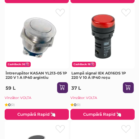
CashBack: 30
CashBack: 19
Întrerupător KASAN YL213-05 1P
Lampă signal IEK AD16DS 1P
220 V 1 A IP40 argintiu
220 V 10 A IP40 roșu
59 L
37 L
Vînzător: VOLTA
Vînzător: VOLTA
0
0
(0)
(0)
Cumpără Rapid
Cumpără Rapid