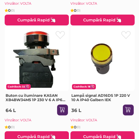
Vînzător: VOLTA
Vînzător: VOLTA
0
0
(0)
(0)
Cumpără Rapid
Cumpără Rapid
CashBack: 32
CashBack: 18
Buton cu iluminare KASAN
Lampă signal AD16DS 1P 220 V
XB4BW34M5 1P 230 V 6 A IP66
10 A IP40 Galben IEK
roșu
64 L
36 L
Vînzător: VOLTA
Vînzător: VOLTA
0
0
(0)
(0)
Cumpără Rapid
Cumpără Rapid