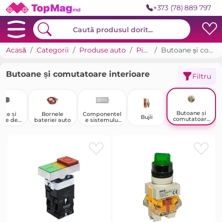
+373 (78) 889 797
Acasă
Categorii
Produse auto
Piese auto
Butoane și comutatoare interioare
Butoane și comutatoare interioare
Filtru
Butoane și
ote și
Bornele
Componentel
Bujii
comutatoare
ace de
bateriei auto
e sistemului
interioare
tbagaj
de răcire
u mașini