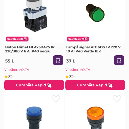
CashBack: 28
CashBack: 19
Buton Himel HLAY5BA25 1P
Lampă signal AD16DS 1P 220 V
220/380 V 6 A IP40 negru
10 A IP40 Verde IEK
55 L
37 L
Vînzător: VOLTA
Vînzător: VOLTA
0
0
(0)
(0)
Cumpără Rapid
Cumpără Rapid