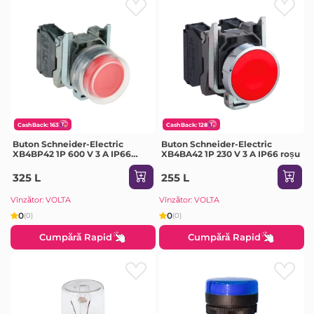
CashBack: 163
CashBack: 128
Buton Schneider-Electric
Buton Schneider-Electric
XB4BP42 1P 600 V 3 A IP66
XB4BA42 1P 230 V 3 A IP66 roșu
roșu
325 L
255 L
Vînzător: VOLTA
Vînzător: VOLTA
0
0
(0)
(0)
Cumpără Rapid
Cumpără Rapid