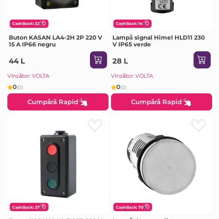
CashBack: 22
CashBack: 14
Buton KASAN LA4-2H 2P 220 V
Lampă signal Himel HLD11 230
15 A IP66 negru
V IP65 verde
44 L
28 L
Vînzător: VOLTA
Vînzător: VOLTA
0
0
(0)
(0)
Cumpără Rapid
Cumpără Rapid
CashBack: 27
CashBack: 70