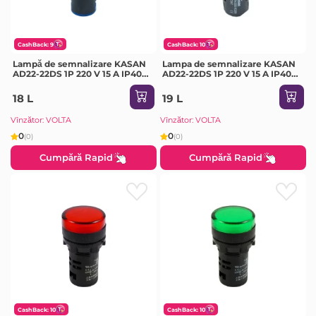
CashBack: 9
CashBack: 10
Lampă de semnalizare KASAN
Lampa de semnalizare KASAN
AD22-22DS 1P 220 V 15 A IP40
AD22-22DS 1P 220 V 15 A IP40
albastru
orange
18 L
19 L
Vînzător: VOLTA
Vînzător: VOLTA
0
0
(0)
(0)
Cumpără Rapid
Cumpără Rapid
CashBack: 10
CashBack: 10