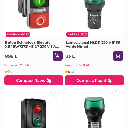
CashBack: 450
CashBack: 17
Buton Schneider-Electric
Lampă signal HLD11 220 V IP65
XB4BW73731M5 2P 230 V 3 A
Verde Himel
IP66 roșu/Negru
899 L
33 L
Vînzător: VOLTA
Vînzător: VOLTA
0
0
(0)
(0)
Cumpără Rapid
Cumpără Rapid