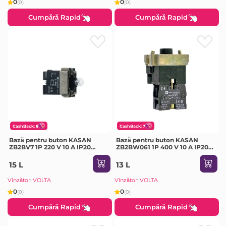
0
0
(0)
(0)
Cumpără Rapid
Cumpără Rapid
CashBack: 8
CashBack: 7
Bază pentru buton KASAN
Bază pentru buton KASAN
ZB2BV7 1P 220 V 10 A IP20
ZB2BW061 1P 400 V 10 A IP20
negru
negru
15 L
13 L
Vînzător: VOLTA
Vînzător: VOLTA
0
0
(0)
(0)
Cumpără Rapid
Cumpără Rapid