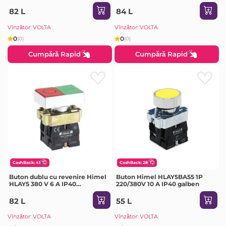
roșu/Verde
V 10 A IP65 verde
82 L
84 L
Vînzător: VOLTA
Vînzător: VOLTA
0
0
(0)
(0)
Cumpără Rapid
Cumpără Rapid
CashBack: 41
CashBack: 28
Buton dublu cu revenire Himel
Buton Himel HLAY5BA55 1P
HLAY5 380 V 6 A IP40
220/380V 10 A IP40 galben
roșu/Verde
82 L
55 L
Vînzător: VOLTA
Vînzător: VOLTA