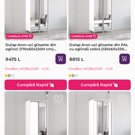
CashBack: 4738
CashBack: 4408
Dulap Aron uși glisante din
Dulap Aron uși glisante din PAL
oglinzi (170x60x220H cm)
cu oglindă zebra (130x60x230H
Sonoma
cm) Anthracite
9475 L
8815 L
Vînzător: MOBILDOR – LUX
Vînzător: MOBILDOR – LUX
0
0
(0)
(0)
Cumpără Rapid
Cumpără Rapid