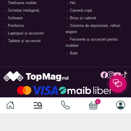
Telefoane mobile
Hol
Ochelari inteligenți
Cameră copii
Software
Birou și cabinet
Periferice
Sisteme de depozitare, rafturi,
etajere
Laptopuri și accesorii
Feronerie și accesorii pentru
Tablete și accesorii
mobilier
Baie
© 2026
TopMag.md
- Marketplace Național. Toate drepturile
0
rezervate.