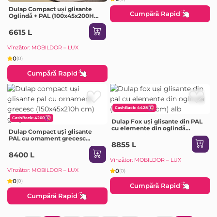
Dulap Compact uși glisante
Cumpără Rapid
Oglindă + PAL (100x45x200H
cm) Grey
6615 L
Vînzător: MOBILDOR – LUX
0
(0)
Cumpără Rapid
CashBack: 4428
CashBack: 4200
Dulap Fox uși glisante din PAL
cu elemente din oglindă
Dulap Compact uși glisante
(210x60x210H cm) Alb
PAL cu ornament grecesc
8855 L
(150x45x210H cm) Grey
8400 L
Vînzător: MOBILDOR – LUX
Vînzător: MOBILDOR – LUX
0
(0)
0
(0)
Cumpără Rapid
Cumpără Rapid