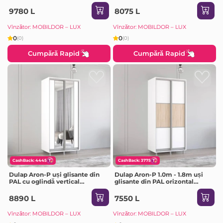
brilliant
Sonoma
9780 L
8075 L
Vînzător: MOBILDOR – LUX
Vînzător: MOBILDOR – LUX
0
0
(0)
(0)
Cumpără Rapid
Cumpără Rapid
CashBack: 4445
CashBack: 3775
Dulap Aron-P uși glisante din
Dulap Aron-P 1.0m - 1.8m uși
PAL cu oglindă vertical
glisante din PAL orizontal
(180x60x210H cm) Sonoma
(130x60x200H cm) Sonoma
8890 L
7550 L
Vînzător: MOBILDOR – LUX
Vînzător: MOBILDOR – LUX