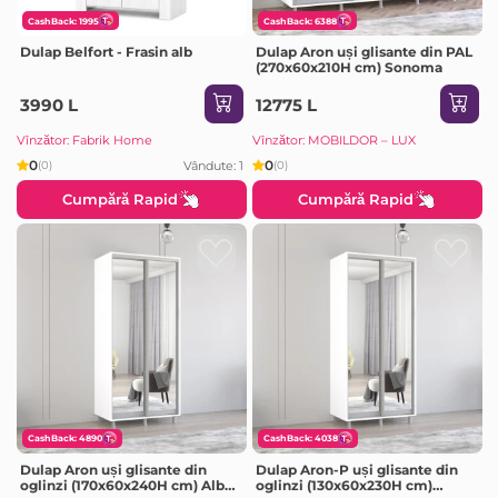
CashBack: 1995
CashBack: 6388
Dulap Belfort - Frasin alb
Dulap Aron uși glisante din PAL
(270x60x210H cm) Sonoma
3990 L
12775 L
Vînzător: Fabrik Home
Vînzător: MOBILDOR – LUX
0
0
Vândute: 1
(0)
(0)
Cumpără Rapid
Cumpără Rapid
CashBack: 4890
CashBack: 4038
Dulap Aron uși glisante din
Dulap Aron-P uși glisante din
oglinzi (170x60x240H cm) Alb
oglinzi (130x60x230H cm)