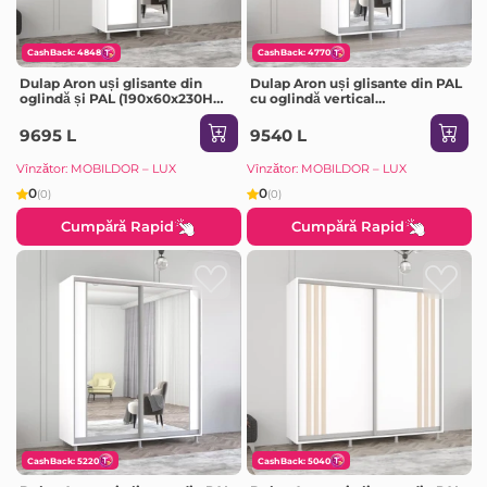
CashBack: 4848
CashBack: 4770
Dulap Aron uși glisante din
Dulap Aron uși glisante din PAL
oglindă și PAL (190x60x230H
cu oglindă vertical
cm) Alb Brilliant
(170x60x240H cm) Sonoma
9695 L
9540 L
Vînzător: MOBILDOR – LUX
Vînzător: MOBILDOR – LUX
0
0
(0)
(0)
Cumpără Rapid
Cumpără Rapid
CashBack: 5220
CashBack: 5040