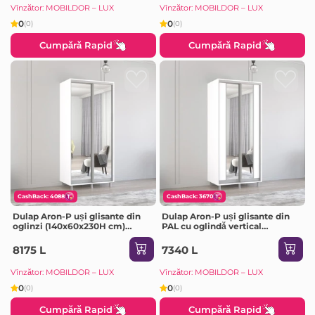
Vînzător: MOBILDOR – LUX
Vînzător: MOBILDOR – LUX
0
0
(0)
(0)
Cumpără Rapid
Cumpără Rapid
CashBack: 4088
CashBack: 3670
Dulap Aron-P uși glisante din
Dulap Aron-P uși glisante din
oglinzi (140x60x230H cm)
PAL cu oglindă vertical
Sonoma
(100x60x220H cm) Sonoma
8175 L
7340 L
Vînzător: MOBILDOR – LUX
Vînzător: MOBILDOR – LUX
0
0
(0)
(0)
Cumpără Rapid
Cumpără Rapid