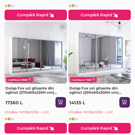
0
0
(0)
(0)
Cumpără Rapid
Cumpără Rapid
CashBack: 8680
CashBack: 7068
Dulap Fox uși glisante din
Dulap Fox uși glisante din
oglinzi (370x60x220H cm)
oglinzi (290x60x200H cm)
Anthracite
Sonoma
17360 L
14135 L
Vînzător: MOBILDOR – LUX
Vînzător: MOBILDOR – LUX
0
0
(0)
(0)
Cumpără Rapid
Cumpără Rapid