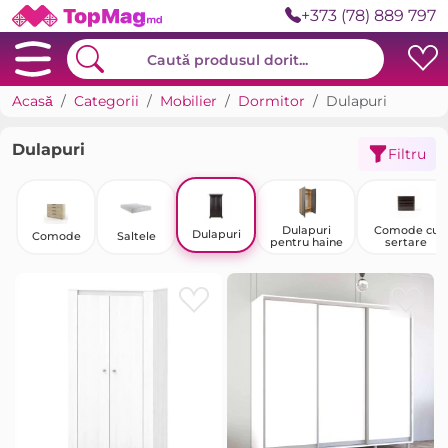
+373 (78) 889 797
Acasă
Categorii
Mobilier
Dormitor
Dulapuri
Dulapuri
Filtru
Dulapuri
Comode cu
Dulapuri
Comode
Saltele
pentru haine
sertare