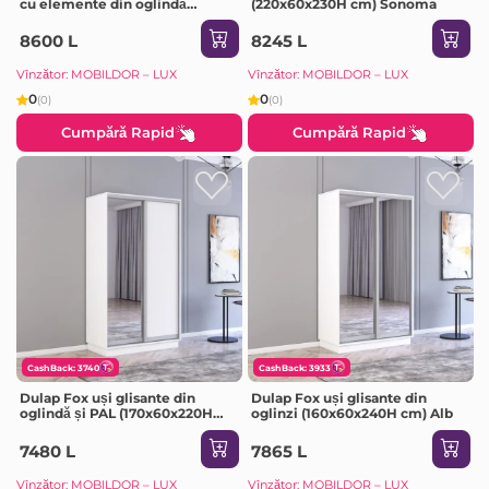
cu elemente din oglindă
(220x60x230H cm) Sonoma
(200x60x210H cm) Alb
8600 L
8245 L
Vînzător: MOBILDOR – LUX
Vînzător: MOBILDOR – LUX
0
0
(0)
(0)
Cumpără Rapid
Cumpără Rapid
CashBack: 3740
CashBack: 3933
Dulap Fox uși glisante din
Dulap Fox uși glisante din
oglindă și PAL (170x60x220H
oglinzi (160x60x240H cm) Alb
cm) Sonoma
7480 L
7865 L
Vînzător: MOBILDOR – LUX
Vînzător: MOBILDOR – LUX