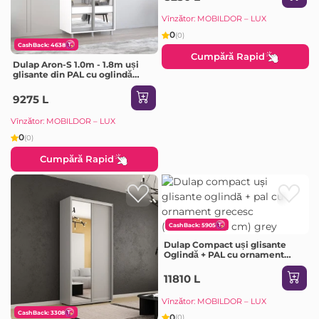
Vînzător: MOBILDOR – LUX
0
(0)
CashBack: 4638
Cumpără Rapid
Dulap Aron-S 1.0m - 1.8m uși
glisante din PAL cu oglindă
zebra (170x60x220H cm)
Sonoma
9275 L
Vînzător: MOBILDOR – LUX
0
(0)
Cumpără Rapid
CashBack: 5905
Dulap Compact uși glisante
Oglindă + PAL cu ornament
grecesc (190x45x240H cm) Grey
11810 L
Vînzător: MOBILDOR – LUX
CashBack: 3308
0
(0)