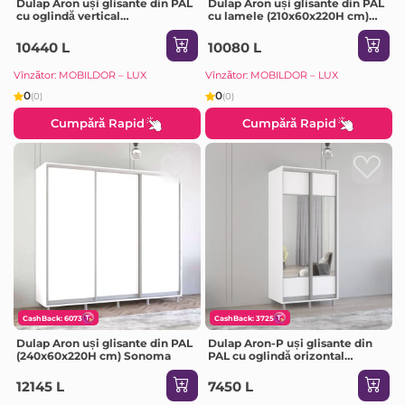
Dulap Aron uși glisante din PAL
Dulap Aron uși glisante din PAL
cu oglindă vertical
cu lamele (210x60x220H cm)
(210x60x230H cm) Alb Brilliant
Anthracite
10440 L
10080 L
Vînzător: MOBILDOR – LUX
Vînzător: MOBILDOR – LUX
0
0
(0)
(0)
Cumpără Rapid
Cumpără Rapid
CashBack: 6073
CashBack: 3725
Dulap Aron uși glisante din PAL
Dulap Aron-P uși glisante din
(240x60x220H cm) Sonoma
PAL cu oglindă orizontal
(100x60x200H cm) Alb Brilliant
12145 L
7450 L