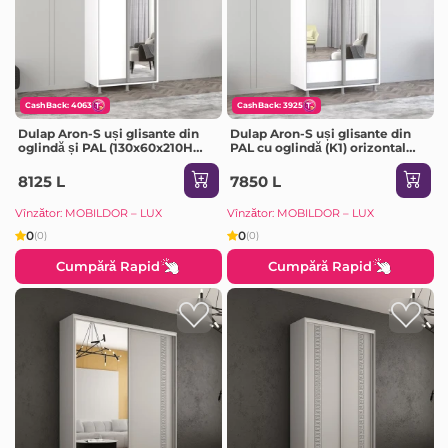
CashBack: 4063
CashBack: 3925
Dulap Aron-S uși glisante din
Dulap Aron-S uși glisante din
oglindă și PAL (130x60x210H
PAL cu oglindă (K1) orizontal
cm) Sonoma
(100x60x240H cm) Sonoma
8125 L
7850 L
Vînzător: MOBILDOR – LUX
Vînzător: MOBILDOR – LUX
0
0
(0)
(0)
Cumpără Rapid
Cumpără Rapid