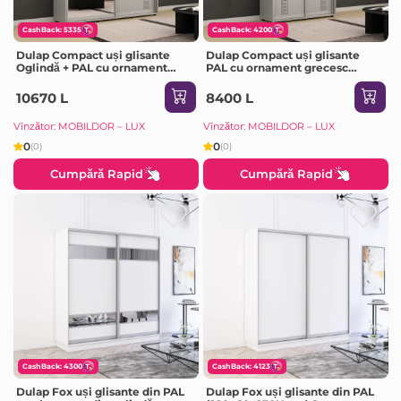
CashBack: 5335
CashBack: 4200
Dulap Compact uși glisante
Dulap Compact uși glisante
Oglindă + PAL cu ornament
PAL cu ornament grecesc
grecesc (190x45x230H cm) Grey
(150x45x200H cm) Grey
10670 L
8400 L
Vînzător: MOBILDOR – LUX
Vînzător: MOBILDOR – LUX
0
0
(0)
(0)
Cumpără Rapid
Cumpără Rapid
CashBack: 4300
CashBack: 4123
Dulap Fox uși glisante din PAL
Dulap Fox uși glisante din PAL