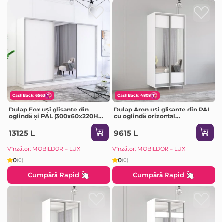
CashBack: 6563
CashBack: 4808
Dulap Fox uși glisante din
Dulap Aron uși glisante din PAL
oglindă și PAL (300x60x220H
cu oglindă orizontal
cm) Alb
(190x60x210H cm) Alb Brilliant
13125 L
9615 L
Vînzător: MOBILDOR – LUX
Vînzător: MOBILDOR – LUX
0
0
(0)
(0)
Cumpără Rapid
Cumpără Rapid