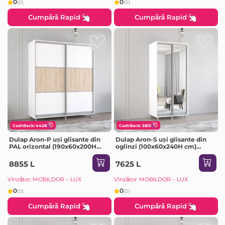
0
0
(0)
(0)
Cumpără Rapid
Cumpără Rapid
CashBack: 4428
CashBack: 3813
Dulap Aron-P uși glisante din
Dulap Aron-S uși glisante din
PAL orizontal (190x60x200H
oglinzi (100x60x240H cm)
cm) Sonoma
Sonoma
8855 L
7625 L
Vînzător: MOBILDOR – LUX
Vînzător: MOBILDOR – LUX
0
0
(0)
(0)
Cumpără Rapid
Cumpără Rapid