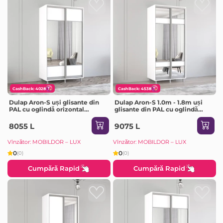
CashBack: 4028
CashBack: 4538
Dulap Aron-S uși glisante din
Dulap Aron-S 1.0m - 1.8m uși
PAL cu oglindă orizontal
glisante din PAL cu oglindă
(110x60x240H cm) Sonoma
zebra (160x60x220H cm)
Sonoma
8055 L
9075 L
Vînzător: MOBILDOR – LUX
Vînzător: MOBILDOR – LUX
0
0
(0)
(0)
Cumpără Rapid
Cumpără Rapid