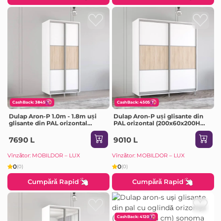
CashBack: 3845
CashBack: 4505
Dulap Aron-P 1.0m - 1.8m uși
Dulap Aron-P uși glisante din
glisante din PAL orizontal
PAL orizontal (200x60x200H
(140x60x200H cm) Sonoma
cm) Sonoma
7690 L
9010 L
Vînzător: MOBILDOR – LUX
Vînzător: MOBILDOR – LUX
0
0
(0)
(0)
Cumpără Rapid
Cumpără Rapid
CashBack: 4120