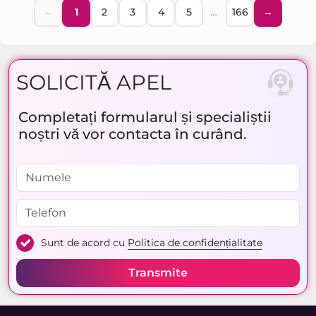
←
1
2
3
4
5
…
166
→
SOLICITĂ APEL
Completați formularul și specialiștii
noștri vă vor contacta în curând.
Sunt de acord cu
Politica de confidențialitate
Transmite