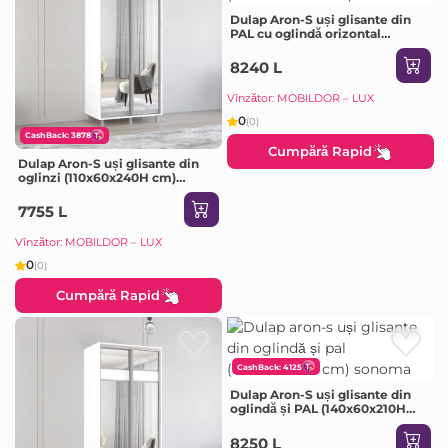
Dulap Aron-S uși glisante din
PAL cu oglindă orizontal
(120x60x240H cm) Sonoma
8240 L
Vînzător: MOBILDOR – LUX
0
(0)
CashBack: 3878
Cumpără Rapid
Dulap Aron-S uși glisante din
oglinzi (110x60x240H cm)
Sonoma
7755 L
Vînzător: MOBILDOR – LUX
0
(0)
Cumpără Rapid
CashBack: 4125
Dulap Aron-S uși glisante din
oglindă și PAL (140x60x210H
cm) Sonoma
8250 L