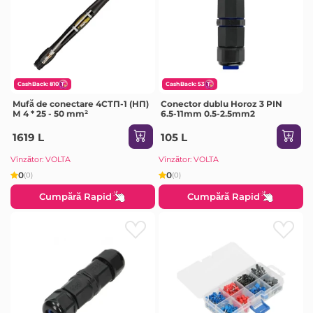
CashBack: 810
CashBack: 53
Mufă de conectare 4СТП-1 (НП)
Conector dublu Horoz 3 PIN
М 4 * 25 - 50 mm²
6.5-11mm 0.5-2.5mm2
1619 L
105 L
Vînzător: VOLTA
Vînzător: VOLTA
0
0
(0)
(0)
Cumpără Rapid
Cumpără Rapid