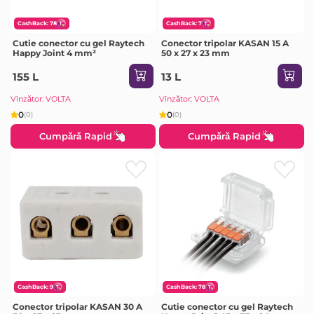
CashBack: 78
CashBack: 7
Cutie conector cu gel Raytech
Conector tripolar KASAN 15 A
Happy Joint 4 mm²
50 x 27 x 23 mm
155 L
13 L
Vînzător: VOLTA
Vînzător: VOLTA
0
0
(0)
(0)
Cumpără Rapid
Cumpără Rapid
CashBack: 9
CashBack: 78
Conector tripolar KASAN 30 A
Cutie conector cu gel Raytech