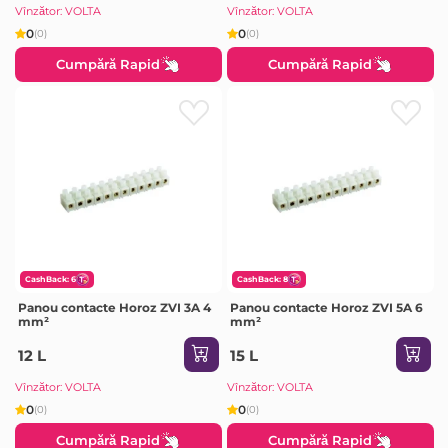
Vînzător: VOLTA
Vînzător: VOLTA
0
0
(0)
(0)
Cumpără Rapid
Cumpără Rapid
CashBack: 6
CashBack: 8
Panou contacte Horoz ZVI 3A 4
Panou contacte Horoz ZVI 5A 6
mm²
mm²
12 L
15 L
Vînzător: VOLTA
Vînzător: VOLTA
0
0
(0)
(0)
Cumpără Rapid
Cumpără Rapid