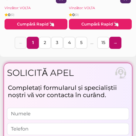
Vînzător: VOLTA
Vînzător: VOLTA
0
0
(0)
(0)
Cumpără Rapid
Cumpără Rapid
←
1
2
3
4
5
…
15
→
SOLICITĂ APEL
Completați formularul și specialiștii
noștri vă vor contacta în curând.