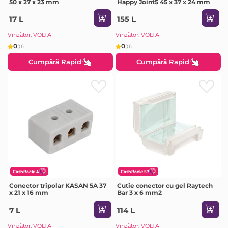
50 x 27 x 23 mm
Happy Joint5 45 x 37 x 24 mm
17 L
155 L
Vînzător: VOLTA
Vînzător: VOLTA
0
0
(0)
(0)
Cumpără Rapid
Cumpără Rapid
CashBack: 4
CashBack: 57
Conector tripolar KASAN 5A 37
Cutie conector cu gel Raytech
x 21 x 16 mm
Bar 3 x 6 mm2
7 L
114 L
Vînzător: VOLTA
Vînzător: VOLTA