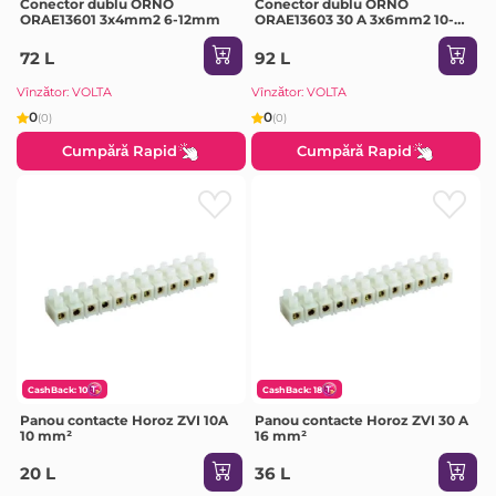
Conector dublu ORNO
Conector dublu ORNO
ORAE13601 3x4mm2 6-12mm
ORAE13603 30 A 3x6mm2 10-
16mm
72 L
92 L
Vînzător: VOLTA
Vînzător: VOLTA
0
0
(0)
(0)
Cumpără Rapid
Cumpără Rapid
CashBack: 10
CashBack: 18
Panou contacte Horoz ZVI 10A
Panou contacte Horoz ZVI 30 A
10 mm²
16 mm²
20 L
36 L