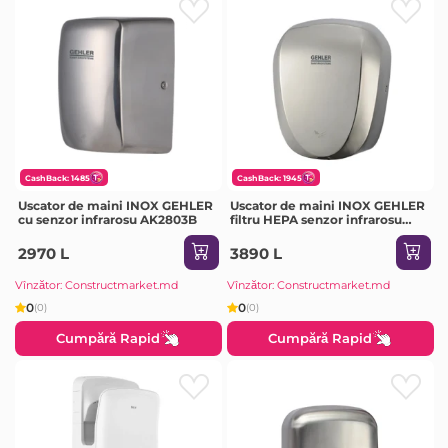
CashBack: 1485
CashBack: 1945
Uscator de maini INOX GEHLER
Uscator de maini INOX GEHLER
cu senzor infrarosu AK2803B
filtru HEPA senzor infrarosu
AK2901
2970 L
3890 L
Vînzător: Constructmarket.md
Vînzător: Constructmarket.md
0
0
(0)
(0)
Cumpără Rapid
Cumpără Rapid