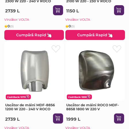
2300 W 220 - 240 V ROCO
2100 W 220 - 230 V ROCO
2739 L
1150 L
Vînzător: VOLTA
Vînzător: VOLTA
0
0
(0)
(0)
Cumpără Rapid
Cumpără Rapid
CashBack: 1370
CashBack: 1000
Uscător de mâini MDF-8856
Uscător de mâini ROCO MDF-
1200 W 220 - 240 V ROCO
8858 1800 W 220 V
2739 L
1999 L
Vînzător: VOLTA
Vînzător: VOLTA