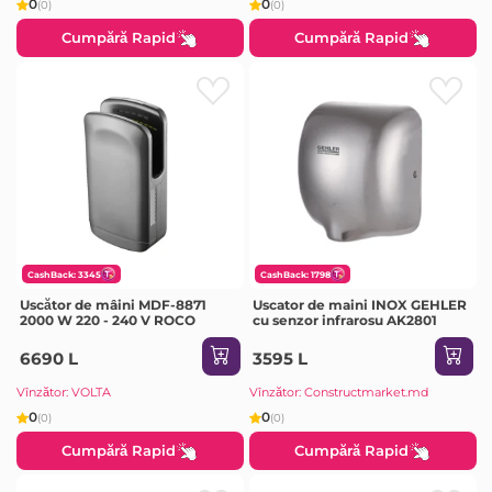
0
0
(0)
(0)
Cumpără Rapid
Cumpără Rapid
CashBack: 3345
CashBack: 1798
Uscător de mâini MDF-8871
Uscator de maini INOX GEHLER
2000 W 220 - 240 V ROCO
cu senzor infrarosu AK2801
6690 L
3595 L
Vînzător: VOLTA
Vînzător: Constructmarket.md
0
0
(0)
(0)
Cumpără Rapid
Cumpără Rapid