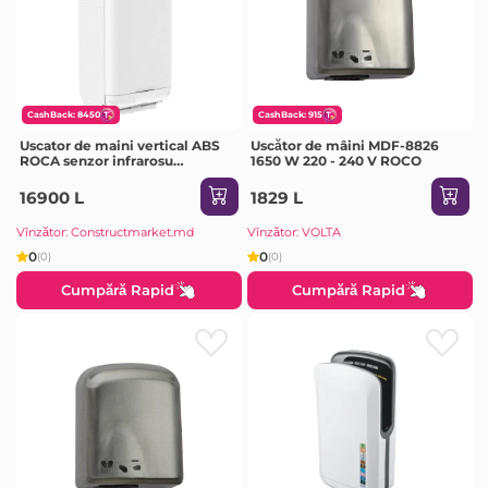
CashBack: 8450
CashBack: 915
Uscator de maini vertical ABS
Uscător de mâini MDF-8826
ROCA senzor infrarosu
1650 W 220 - 240 V ROCO
A817419001
16900 L
1829 L
Vînzător: Constructmarket.md
Vînzător: VOLTA
0
0
(0)
(0)
Cumpără Rapid
Cumpără Rapid