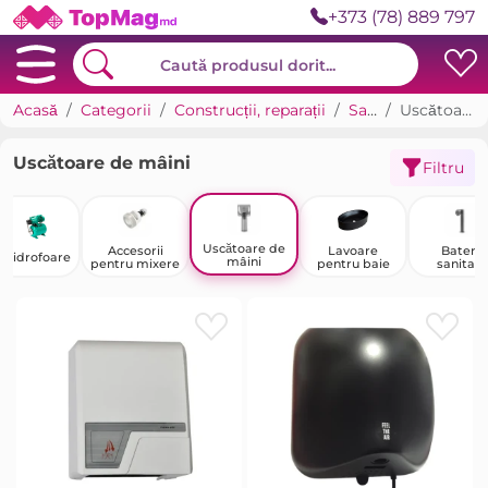
+373 (78) 889 797
Acasă
Categorii
Construcții, reparații
Sanitare
Uscătoare de mâini
Uscătoare de mâini
Filtru
Uscătoare de
Accesorii
Lavoare
Baterii
Hidrofoare
mâini
pentru mixere
pentru baie
sanitare