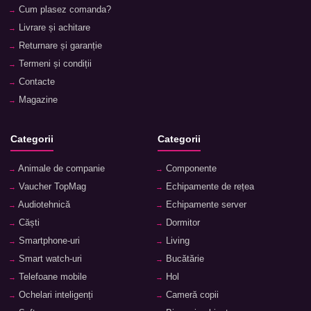
Cum plasez comanda?
Livrare și achitare
Returnare și garanție
Termeni și condiții
Contacte
Magazine
Categorii
Categorii
Animale de companie
Componente
Vaucher TopMag
Echipamente de rețea
Audiotehnică
Echipamente server
Căști
Dormitor
Smartphone-uri
Living
Smart watch-uri
Bucătărie
Telefoane mobile
Hol
Ochelari inteligenți
Cameră copii