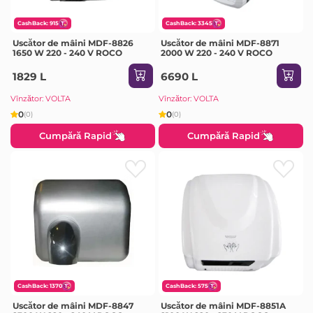
CashBack: 915
CashBack: 3345
Uscător de mâini MDF-8826
Uscător de mâini MDF-8871
1650 W 220 - 240 V ROCO
2000 W 220 - 240 V ROCO
1829 L
6690 L
Vînzător: VOLTA
Vînzător: VOLTA
0
0
(0)
(0)
Cumpără Rapid
Cumpără Rapid
CashBack: 1370
CashBack: 575
Uscător de mâini MDF-8847
Uscător de mâini MDF-8851A