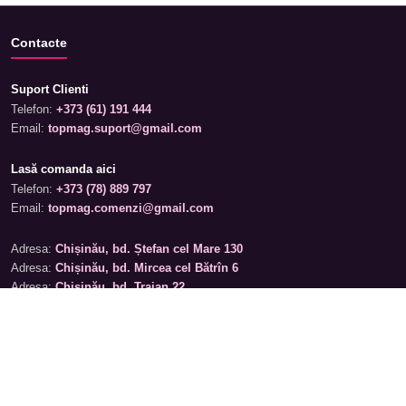
Contacte
Suport Clienti
Telefon:
+373 (61) 191 444
Email:
topmag.suport@gmail.com
Lasă comanda aici
Telefon:
+373 (78) 889 797
Email:
topmag.comenzi@gmail.com
Adresa:
Chișinău, bd. Ștefan cel Mare 130
Adresa:
Chișinău, bd. Mircea cel Bătrîn 6
Adresa:
Chișinău, bd. Traian 22
Programul magazinelor
Luni – Sâmbătă: 09:00 – 19:00
Duminică: 09:00 – 17:00