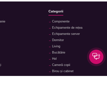
Categorii
anie
Componente
Echipamente de rețea
Echipamente server
Dormitor
Living
Bucătărie
Hol
i
Cameră copii
Birou și cabinet
Sisteme de depozitare, rafturi, etajere
orii
Feronerie și accesorii pentru mobilier
ii
Baie