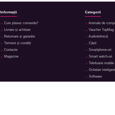
Informații
Categorii
Cum plasez comanda?
Animale de comp
Livrare și achitare
Vaucher TopMag
Returnare și garanție
Audiotehnică
Termeni și condiții
Căști
Contacte
Smartphone-uri
Magazine
Smart watch-uri
Telefoane mobile
Ochelari inteligenț
Software
Periferice
Laptopuri și acces
Tablete și accesor