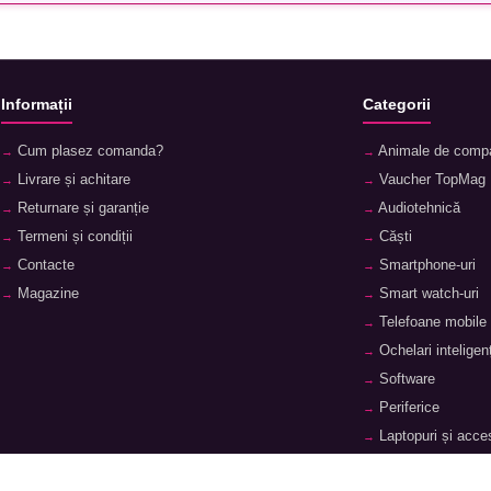
Informații
Categorii
Cum plasez comanda?
Animale de comp
Livrare și achitare
Vaucher TopMag
Returnare și garanție
Audiotehnică
Termeni și condiții
Căști
Contacte
Smartphone-uri
Magazine
Smart watch-uri
Telefoane mobile
Ochelari inteligenț
Software
Periferice
Laptopuri și acces
Tablete și accesor