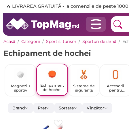
🔥 LIVRAREA GRATUITĂ - la comenzile de peste 1000 
Acasă
Categorii
Sport si turism
Sporturi de iarnă
Ec
Echipament de hochei
Echipament
Magneziu
Sisteme de
Accesorii
de hochei
sportiv
siguranță
pentru
alpinism
Brand
Preț
Sortare
Vînzător