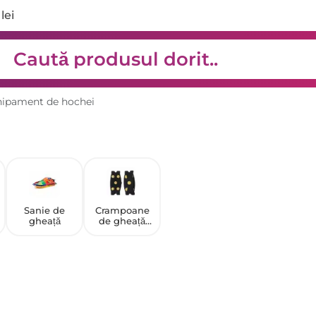
lei
hipament de hochei
Sanie de
Crampoane
gheață
de gheață
pentru
alpinism