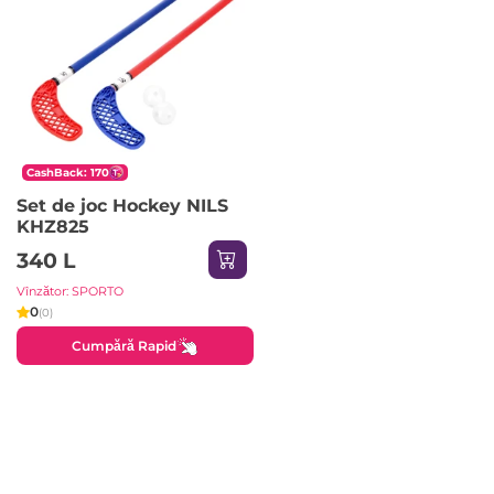
CashBack: 170
Set de joc Hockey NILS
KHZ825
340 L
Vînzător: SPORTO
0
(0)
Cumpără Rapid