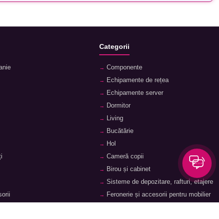
Categorii
anie
Componente
Echipamente de rețea
Echipamente server
Dormitor
Living
Bucătărie
Hol
i
Cameră copii
Birou și cabinet
Sisteme de depozitare, rafturi, etajere
orii
Feronerie și accesorii pentru mobilier
ii
Baie