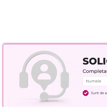
SOLI
Completați
Sunt de 