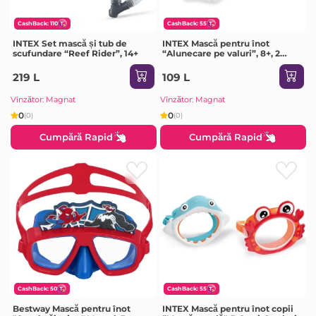
CashBack: 110
CashBack: 55
INTEX Set mască și tub de
INTEX Mască pentru înot
scufundare “Reef Rider”, 14+
“Alunecare pe valuri”, 8+, 2
culori
219 L
109 L
Vînzător: Magnat
Vînzător: Magnat
0
0
(0)
(0)
Cumpără Rapid
Cumpără Rapid
CashBack: 50
CashBack: 55
Bestway Mască pentru înot
INTEX Mască pentru înot copii