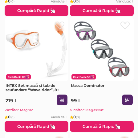
0
0
Vândute: 1
Vândute: 1
(0)
(0)
Cumpără Rapid
Cumpără Rapid
CashBack: 110
CashBack: 50
INTEX Set mască și tub de
Masca Dominator
scufundare “Wave rider”, 8+
219 L
99 L
Vînzător: Magnat
Vînzător: Megasport
0
0
Vândute: 1
(0)
(0)
Cumpără Rapid
Cumpără Rapid