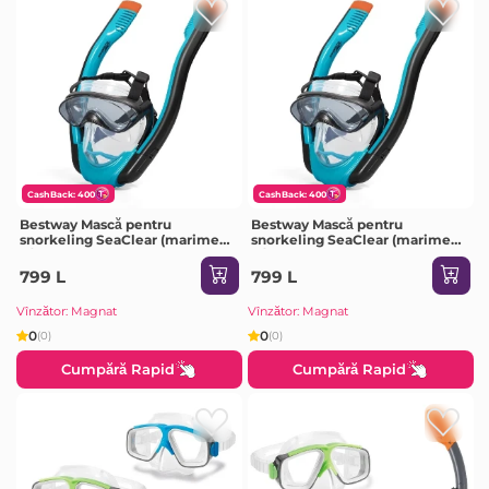
CashBack: 400
CashBack: 400
Bestway Mască pentru
Bestway Mască pentru
snorkeling SeaClear (marime
snorkeling SeaClear (marime
L/XL)
S/M)
799 L
799 L
Vînzător: Magnat
Vînzător: Magnat
0
0
(0)
(0)
Cumpără Rapid
Cumpără Rapid