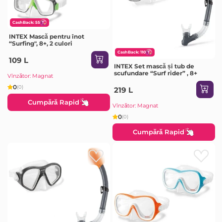
CashBack: 55
INTEX Mască pentru înot
“Surfing", 8+, 2 culori
CashBack: 110
109 L
INTEX Set mască și tub de
scufundare “Surf rider” , 8+
Vînzător: Magnat
0
(0)
219 L
Cumpără Rapid
Vînzător: Magnat
0
(0)
Cumpără Rapid