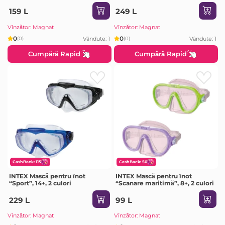
"Aventurier" , 8+
159 L
249 L
Vînzător: Magnat
Vînzător: Magnat
0
0
Vândute: 1
Vândute: 1
(0)
(0)
Cumpără Rapid
Cumpără Rapid
CashBack: 115
CashBack: 50
INTEX Mască pentru înot
INTEX Mască pentru înot
“Sport”, 14+, 2 culori
“Scanare maritimă”, 8+, 2 culori
229 L
99 L
Vînzător: Magnat
Vînzător: Magnat