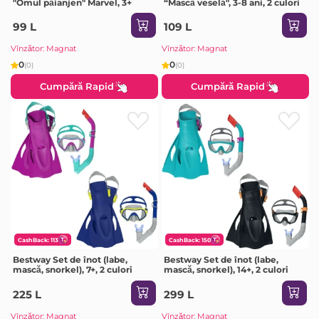
"Omul păianjen" Marvel, 3+
“Mască veselă", 3-8 ani, 2 culori
99 L
109 L
Vînzător: Magnat
Vînzător: Magnat
0
0
(0)
(0)
Cumpără Rapid
Cumpără Rapid
CashBack: 113
CashBack: 150
Bestway Set de înot (labe,
Bestway Set de înot (labe,
mască, snorkel), 7+, 2 culori
mască, snorkel), 14+, 2 culori
225 L
299 L
Vînzător: Magnat
Vînzător: Magnat