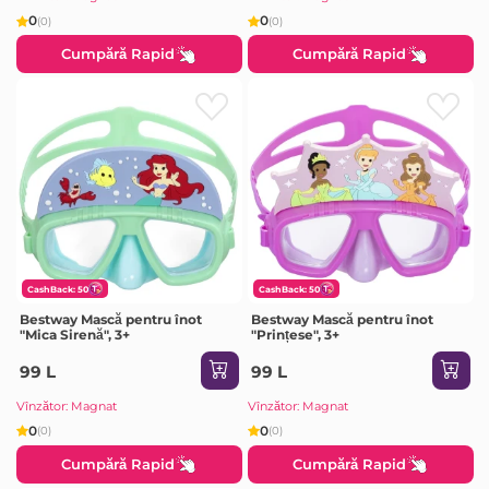
0
0
(0)
(0)
Cumpără Rapid
Cumpără Rapid
CashBack: 50
CashBack: 50
Bestway Mască pentru înot
Bestway Mască pentru înot
"Mica Sirenă", 3+
"Prințese", 3+
99 L
99 L
Vînzător: Magnat
Vînzător: Magnat
0
0
(0)
(0)
Cumpără Rapid
Cumpără Rapid