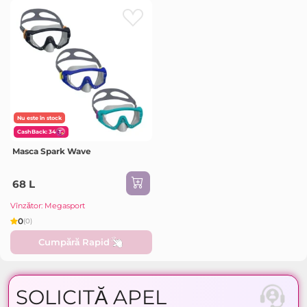
Nu este în stock
CashBack: 34
Masca Spark Wave
68 L
Vînzător: Megasport
0
(0)
Cumpără Rapid
SOLICITĂ APEL