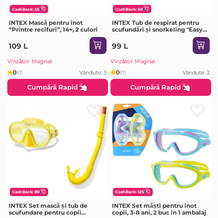
CashBack: 55
CashBack: 50
INTEX Mască pentru înot
INTEX Tub de respirat pentru
“Printre recifuri”, 14+, 2 culori
scufundări și snorkeling "Easy-
Flow, 8+, 2 culori
109 L
99 L
Vînzător: Magnat
Vînzător: Magnat
0
0
Vândute: 3
Vândute: 2
(0)
(0)
Cumpără Rapid
Cumpără Rapid
CashBack: 80
CashBack: 125
INTEX Set mască și tub de
INTEX Set măști pentru înot
scufundare pentru copii
copii, 3-8 ani, 2 buc în 1 ambalaj