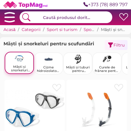
+373 (78) 889 797
Acasă
Categorii
Sport si turism
Sporturi acvatice
Măști și snorkeluri pentru scufundări
Măști și snorkeluri pentru scufundări
Filtru
Măști și
Cizme
Măști și tuburi
Curele de
La
snorkeluri
hidroizolatoar
pentru
frânare pentru
pentru
e
scufundări
înot
scufundări