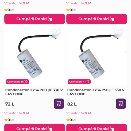
Vînzător: VOLTA
Vînzător: VOLTA
0
0
(0)
(0)
Cumpără Rapid
Cumpără Rapid
CashBack: 36
CashBack: 41
Condensator HY34 200 μF 330 V
Condensator HY34 250 μF 330 V
LAST ONE
LAST ONE
72 L
82 L
Vînzător: VOLTA
Vînzător: VOLTA
0
0
(0)
(0)
Cumpără Rapid
Cumpără Rapid