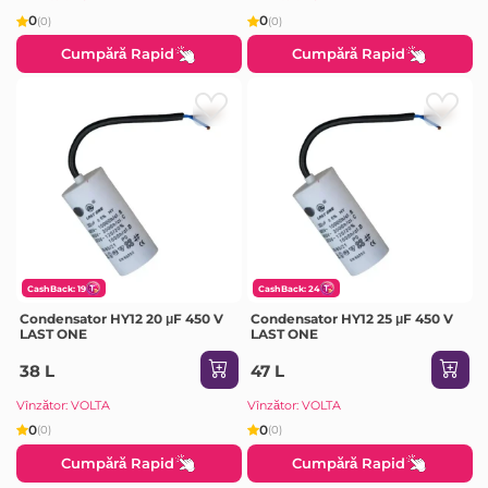
0
0
(0)
(0)
Cumpără Rapid
Cumpără Rapid
CashBack: 19
CashBack: 24
Condensator HY12 20 μF 450 V
Condensator HY12 25 μF 450 V
LAST ONE
LAST ONE
38 L
47 L
Vînzător: VOLTA
Vînzător: VOLTA
0
0
(0)
(0)
Cumpără Rapid
Cumpără Rapid