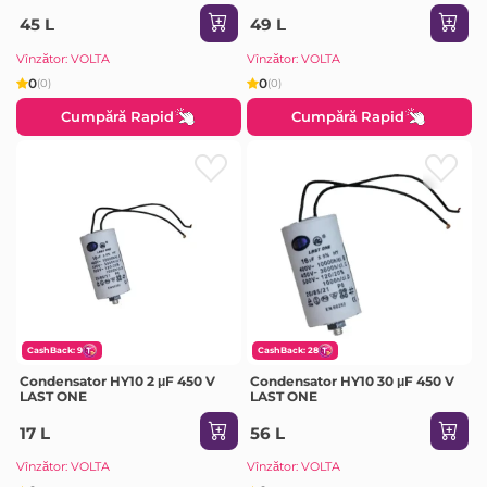
45 L
49 L
Vînzător: VOLTA
Vînzător: VOLTA
0
0
(0)
(0)
Cumpără Rapid
Cumpără Rapid
CashBack: 9
CashBack: 28
Condensator HY10 2 μF 450 V
Condensator HY10 30 μF 450 V
LAST ONE
LAST ONE
17 L
56 L
Vînzător: VOLTA
Vînzător: VOLTA