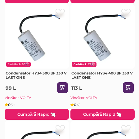
CashBack: 50
CashBack: 57
Condensator HY34 300 μF 330 V
Condensator HY34 400 μF 330 V
LAST ONE
LAST ONE
99 L
113 L
Vînzător: VOLTA
Vînzător: VOLTA
0
0
(0)
(0)
Cumpără Rapid
Cumpără Rapid