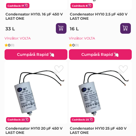
CashBack: 17
CashBack: 8
Condensator HY10. 16 μF 450 V
Condensator HY10 2.5 μF 450 V
LAST ONE
LAST ONE
33 L
16 L
Vînzător: VOLTA
Vînzător: VOLTA
0
0
(0)
(0)
Cumpără Rapid
Cumpără Rapid
CashBack: 23
CashBack: 25
Condensator HY10 20 μF 450 V
Condensator HY10 25 μF 450 V
LAST ONE
LAST ONE