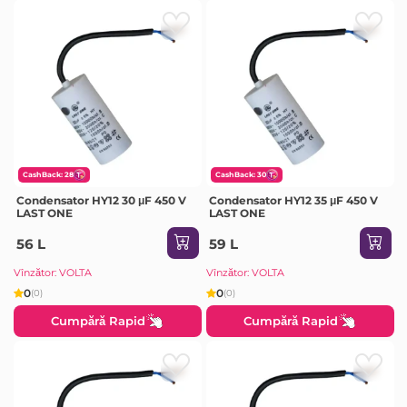
CashBack: 28
CashBack: 30
Condensator HY12 30 μF 450 V
Condensator HY12 35 μF 450 V
LAST ONE
LAST ONE
56 L
59 L
Vînzător: VOLTA
Vînzător: VOLTA
0
0
(0)
(0)
Cumpără Rapid
Cumpără Rapid