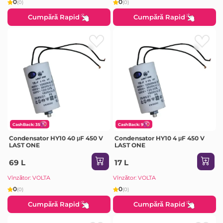
0
0
(0)
(0)
Cumpără Rapid
Cumpără Rapid
CashBack: 35
CashBack: 9
Condensator HY10 40 μF 450 V
Condensator HY10 4 μF 450 V
LAST ONE
LAST ONE
69 L
17 L
Vînzător: VOLTA
Vînzător: VOLTA
0
0
(0)
(0)
Cumpără Rapid
Cumpără Rapid