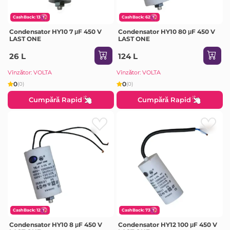
CashBack: 13
CashBack: 62
Condensator HY10 7 μF 450 V
Condensator HY10 80 μF 450 V
LAST ONE
LAST ONE
26 L
124 L
Vînzător: VOLTA
Vînzător: VOLTA
0
0
(0)
(0)
Cumpără Rapid
Cumpără Rapid
CashBack: 12
CashBack: 73
Condensator HY10 8 μF 450 V
Condensator HY12 100 μF 450 V