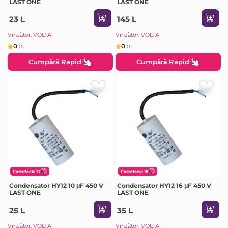
LAST ONE
LAST ONE
23 L
145 L
Vînzător: VOLTA
Vînzător: VOLTA
0
0
(0)
(0)
Cumpără Rapid
Cumpără Rapid
CashBack: 13
CashBack: 18
Condensator HY12 10 μF 450 V
Condensator HY12 16 μF 450 V
LAST ONE
LAST ONE
25 L
35 L
Vînzător: VOLTA
Vînzător: VOLTA