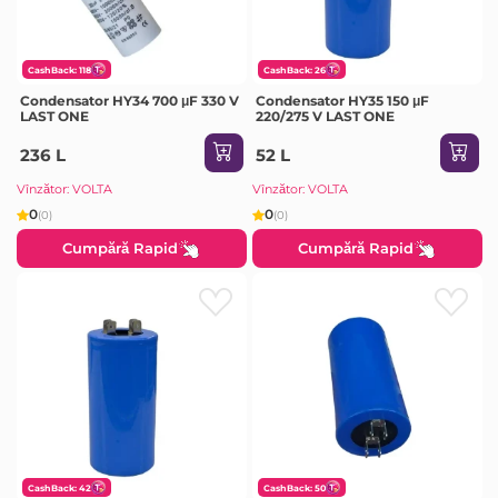
CashBack: 118
CashBack: 26
Condensator HY34 700 μF 330 V
Condensator HY35 150 μF
LAST ONE
220/275 V LAST ONE
236 L
52 L
Vînzător: VOLTA
Vînzător: VOLTA
0
0
(0)
(0)
Cumpără Rapid
Cumpără Rapid
CashBack: 42
CashBack: 50