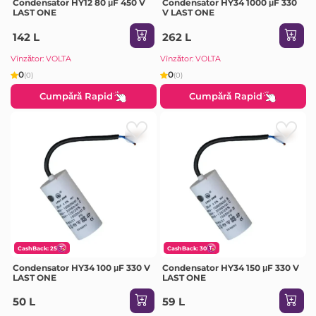
Condensator HY12 80 μF 450 V
Condensator HY34 1000 μF 330
LAST ONE
V LAST ONE
142 L
262 L
Vînzător: VOLTA
Vînzător: VOLTA
0
0
(0)
(0)
Cumpără Rapid
Cumpără Rapid
CashBack: 25
CashBack: 30
Condensator HY34 100 μF 330 V
Condensator HY34 150 μF 330 V
LAST ONE
LAST ONE
50 L
59 L