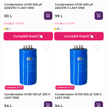
Condensator HY35 300 μF
Condensator HY35 400 μF
220/275 V LAST ONE
220/275 V LAST ONE
83 L
99 L
Vînzător: VOLTA
Vînzător: VOLTA
0
0
(0)
(0)
Cumpără Rapid
Cumpără Rapid
CashBack: 27
CashBack: 47
Condensator HY35 150 μF 330 V
Condensator HY35 300 μF 330 V
LAST ONE
LAST ONE
54 L
94 L