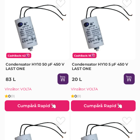
CashBack: 42
CashBack: 10
Condensator HY10 50 μF 450 V
Condensator HY10 5 μF 450 V
LAST ONE
LAST ONE
83 L
20 L
Vînzător: VOLTA
Vînzător: VOLTA
0
0
(0)
(0)
Cumpără Rapid
Cumpără Rapid