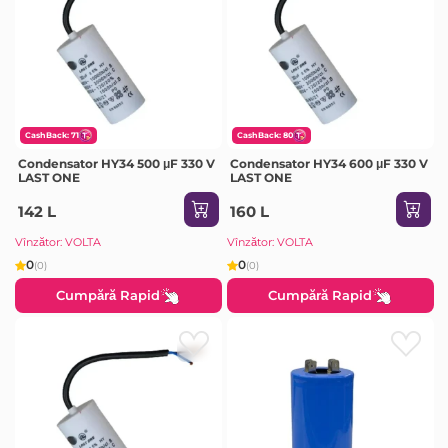
CashBack: 71
CashBack: 80
Condensator HY34 500 μF 330 V
Condensator HY34 600 μF 330 V
LAST ONE
LAST ONE
142 L
160 L
Vînzător: VOLTA
Vînzător: VOLTA
0
0
(0)
(0)
Cumpără Rapid
Cumpără Rapid