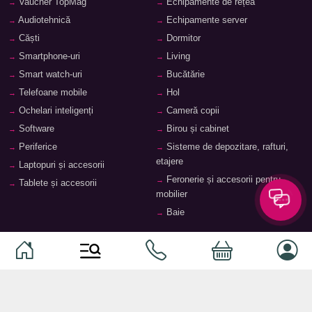
Vaucher TopMag
Echipamente de rețea
Audiotehnică
Echipamente server
Căști
Dormitor
Smartphone-uri
Living
Smart watch-uri
Bucătărie
Telefoane mobile
Hol
Ochelari inteligenți
Cameră copii
Software
Birou și cabinet
Periferice
Sisteme de depozitare, rafturi,
etajere
Laptopuri și accesorii
Feronerie și accesorii pentru
Tablete și accesorii
mobilier
Baie