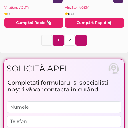
Vînzător: VOLTA
Vînzător: VOLTA
0
0
(0)
(0)
Cumpără Rapid
Cumpără Rapid
←
1
2
→
SOLICITĂ APEL
Completați formularul și specialiștii
noștri vă vor contacta în curând.