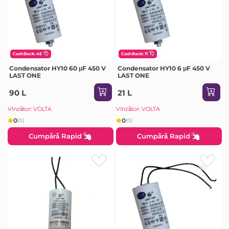
CashBack: 45
CashBack: 11
Condensator HY10 60 μF 450 V
Condensator HY10 6 μF 450 V
LAST ONE
LAST ONE
90 L
21 L
Vînzător: VOLTA
Vînzător: VOLTA
0
0
(0)
(0)
Cumpără Rapid
Cumpără Rapid