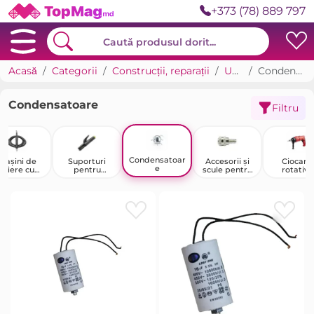
+373 (78) 889 797
Acasă
Categorii
Construcții, reparații
Unelte
Condensatoare
Condensatoare
Filtru
Condensatoar
Mașini de
Suporturi
Accesorii și
Ciocane
e
tăiere cu
pentru
scule pentru
rotative
plasmă
electrozi
scule
pneumatice