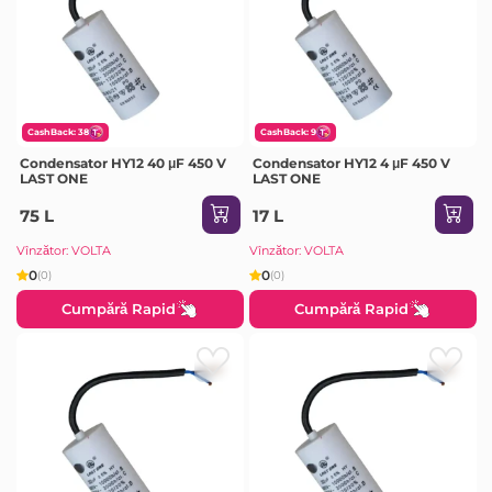
CashBack: 38
CashBack: 9
Condensator HY12 40 μF 450 V
Condensator HY12 4 μF 450 V
LAST ONE
LAST ONE
75 L
17 L
Vînzător: VOLTA
Vînzător: VOLTA
0
0
(0)
(0)
Cumpără Rapid
Cumpără Rapid