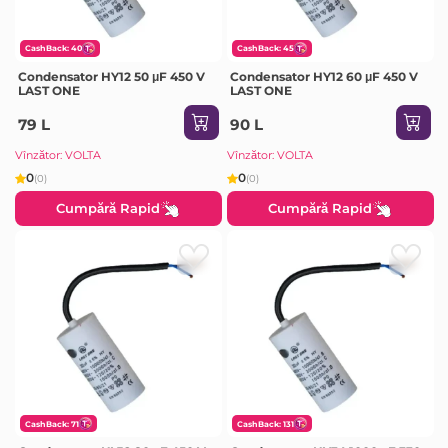
CashBack: 40
CashBack: 45
Condensator HY12 50 μF 450 V
Condensator HY12 60 μF 450 V
LAST ONE
LAST ONE
79 L
90 L
Vînzător: VOLTA
Vînzător: VOLTA
0
0
(0)
(0)
Cumpără Rapid
Cumpără Rapid
CashBack: 71
CashBack: 131