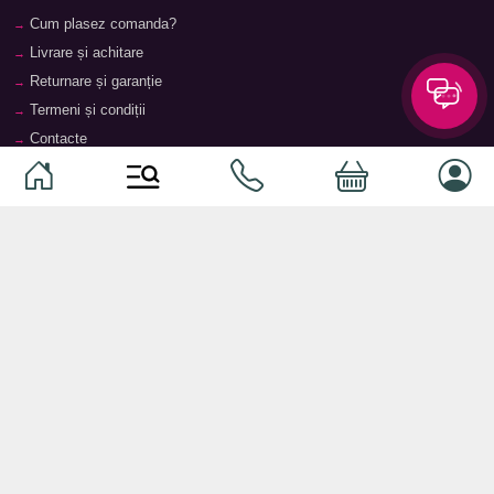
Cum plasez comanda?
Livrare și achitare
Returnare și garanție
Termeni și condiții
Contacte
Magazine
Categorii
Categorii
Animale de companie
Componente
Vaucher TopMag
Echipamente de rețea
Audiotehnică
Echipamente server
Căști
Dormitor
Smartphone-uri
Living
Smart watch-uri
Bucătărie
Telefoane mobile
Hol
Ochelari inteligenți
Cameră copii