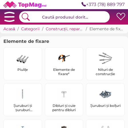
+373 (78) 889 797
Acasă
Categorii
Construcții, reparații
Elemente de fixare
Elemente de fixare
Piulițe
Elemente de
Nituri de
fixare*
construcție
Șuruburi și
Dibluri și cuie
Șuruburi și bolțuri
șuruburi
pentru dibluri
autofiletante