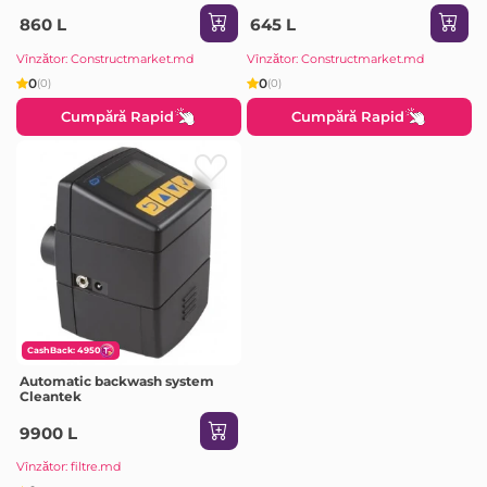
860 L
645 L
Vînzător: Constructmarket.md
Vînzător: Constructmarket.md
0
0
(0)
(0)
Cumpără Rapid
Cumpără Rapid
CashBack: 4950
Automatic backwash system
Cleantek
9900 L
Vînzător: filtre.md