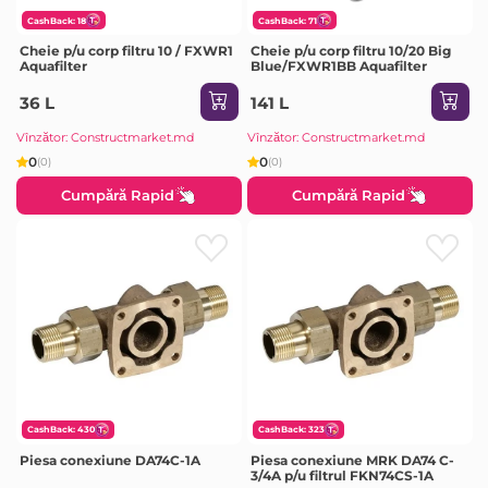
CashBack: 18
CashBack: 71
Cheie p/u corp filtru 10 / FXWR1
Cheie p/u corp filtru 10/20 Big
Aquafilter
Blue/FXWR1BB Aquafilter
36 L
141 L
Vînzător: Constructmarket.md
Vînzător: Constructmarket.md
0
0
(0)
(0)
Cumpără Rapid
Cumpără Rapid
CashBack: 430
CashBack: 323
Piesa conexiune DA74C-1A
Piesa conexiune MRK DA74 C-
3/4A p/u filtrul FKN74CS-1A