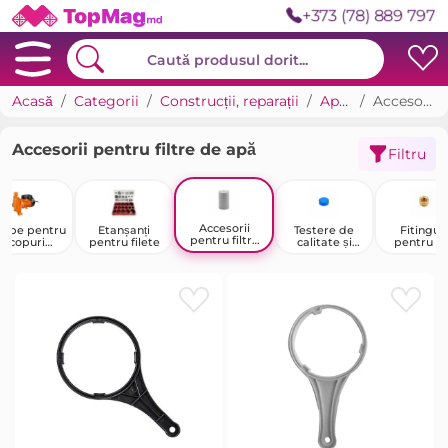
+373 (78) 889 797
Acasă
Categorii
Construcții, reparații
Apă și canalizare
Accesorii pentru filtre de apă
Accesorii pentru filtre de apă
Filtru
Accesorii
mpe pentru
Etanșanți
Testere de
Fitinguri
pentru filtre
scopuri
pentru filete
calitate și
pentru țe
de apă
speciale
duritate a
metalic
apei