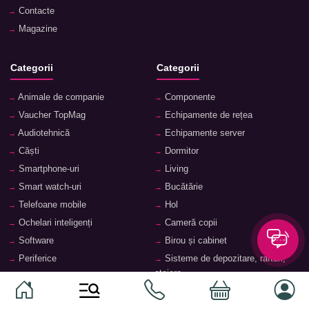
Contacte
Magazine
Categorii
Categorii
Animale de companie
Componente
Vaucher TopMag
Echipamente de rețea
Audiotehnică
Echipamente server
Căști
Dormitor
Smartphone-uri
Living
Smart watch-uri
Bucătărie
Telefoane mobile
Hol
Ochelari inteligenți
Cameră copii
Software
Birou și cabinet
Periferice
Sisteme de depozitare, rafturi,
etajere
Laptopuri și accesorii
Feronerie și accesorii pentru
Tablete și accesorii
mobilier