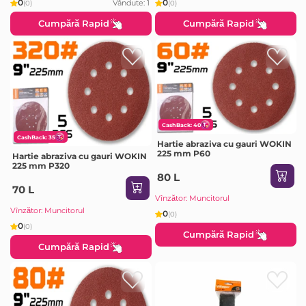
0
0
Vândute: 1
(0)
(0)
Cumpără Rapid
Cumpără Rapid
CashBack: 40
CashBack: 35
Hartie abraziva cu gauri WOKIN
225 mm P60
Hartie abraziva cu gauri WOKIN
225 mm P320
80 L
70 L
Vînzător: Muncitorul
Vînzător: Muncitorul
0
(0)
0
(0)
Cumpără Rapid
Cumpără Rapid