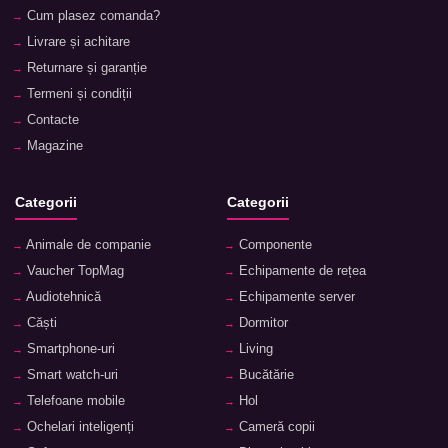
Cum plasez comanda?
Livrare și achitare
Returnare și garanție
Termeni și condiții
Contacte
Magazine
Categorii
Categorii
Animale de companie
Componente
Vaucher TopMag
Echipamente de rețea
Audiotehnică
Echipamente server
Căști
Dormitor
Smartphone-uri
Living
Smart watch-uri
Bucătărie
Telefoane mobile
Hol
Ochelari inteligenți
Cameră copii