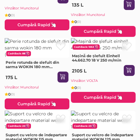
135 L
Vînzător: Muncitorul
Vînzător: Muncitorul
0
(0)
0
(0)
Cumpără Rapid
Cumpără Rapid
CashBack: 1053
CashBack: 88
Mașină de șlefuit Einhell
44.662.70 18 V 250 m/min
Perie rotunda de slefuit din
sarma WOKIN 180 mm
2105 L
(Industrial)
175 L
Vînzător: VOLTA
Vînzător: Muncitorul
0
(0)
0
(0)
Cumpără Rapid
Cumpără Rapid
CashBack: 20
CashBack: 23
Suport cu velcro de indepartare
Suport cu velcro de indepartare
material WOKIN 115 mm
material WOKIN 125 mm