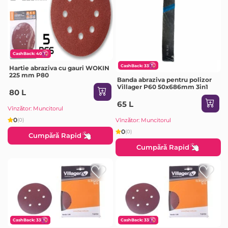
CashBack: 40
CashBack: 33
Hartie abraziva cu gauri WOKIN
225 mm P80
Banda abraziva pentru polizor
Villager P60 50x686mm 3in1
80 L
65 L
Vînzător: Muncitorul
0
Vînzător: Muncitorul
(0)
0
(0)
Cumpără Rapid
Cumpără Rapid
CashBack: 33
CashBack: 33