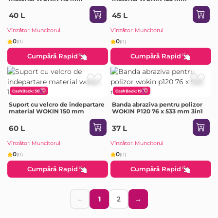
40 L
45 L
Vînzător: Muncitorul
Vînzător: Muncitorul
0
0
(0)
(0)
Cumpără Rapid
Cumpără Rapid
CashBack: 30
CashBack: 19
Suport cu velcro de indepartare
Banda abraziva pentru polizor
material WOKIN 150 mm
WOKIN P120 76 x 533 mm 3in1
60 L
37 L
Vînzător: Muncitorul
Vînzător: Muncitorul
0
0
(0)
(0)
Cumpără Rapid
Cumpără Rapid
←
1
2
→