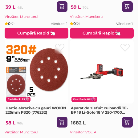
(772545)
(772560)
39 L
59 L
45L
70L
Vînzător: Muncitorul
Vînzător: Muncitorul
0
0
Vândute: 1
Vândute: 1
(0)
(0)
Cumpără Rapid
Cumpără Rapid
CashBack: 29
CashBack: 841
Hartie abraziva cu gauri WOKIN
Aparat de șlefuit cu bandă TE-
225mm P320 (776232)
BF 18 Li-Solo 18 V 250-1700
m/min Einhell
58 L
1682 L
70L
Vînzător: Muncitorul
Vînzător: VOLTA