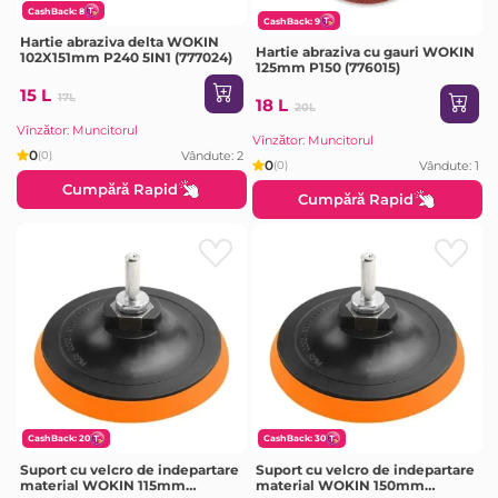
CashBack: 8
CashBack: 9
Hartie abraziva delta WOKIN
Hartie abraziva cu gauri WOKIN
102X151mm P240 5IN1 (777024)
125mm P150 (776015)
15 L
17L
18 L
20L
Vînzător: Muncitorul
Vînzător: Muncitorul
0
Vândute: 2
(0)
0
Vândute: 1
(0)
Cumpără Rapid
Cumpără Rapid
CashBack: 20
CashBack: 30
Suport cu velcro de indepartare
Suport cu velcro de indepartare
material WOKIN 115mm
material WOKIN 150mm