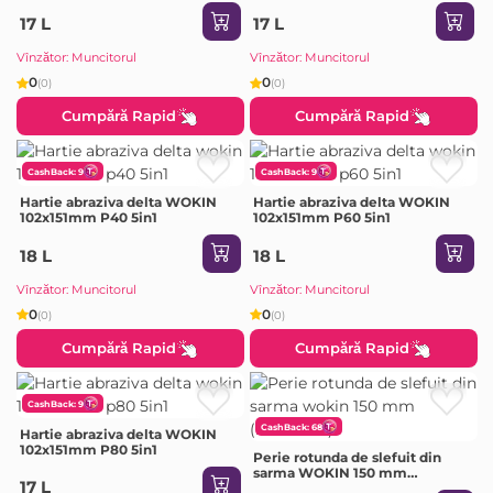
17 L
17 L
Vînzător: Muncitorul
Vînzător: Muncitorul
0
0
(0)
(0)
Cumpără Rapid
Cumpără Rapid
CashBack: 9
CashBack: 9
Hartie abraziva delta WOKIN
Hartie abraziva delta WOKIN
102x151mm P40 5in1
102x151mm P60 5in1
18 L
18 L
Vînzător: Muncitorul
Vînzător: Muncitorul
0
0
(0)
(0)
Cumpără Rapid
Cumpără Rapid
CashBack: 9
CashBack: 68
Hartie abraziva delta WOKIN
102x151mm P80 5in1
Perie rotunda de slefuit din
sarma WOKIN 150 mm
17 L
(Industrial)