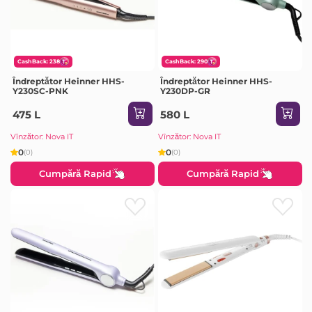
CashBack: 238
CashBack: 290
Îndreptător Heinner HHS-
Îndreptător Heinner HHS-
Y230SC-PNK
Y230DP-GR
475 L
580 L
Vînzător: Nova IT
Vînzător: Nova IT
0
0
(0)
(0)
Cumpără Rapid
Cumpără Rapid