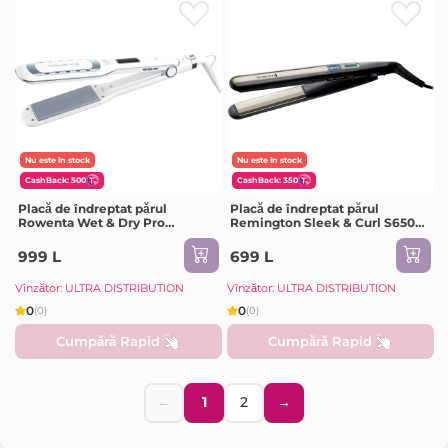
Nu este în stock
Nu este în stock
CashBack: 500
CashBack: 350
Placă de îndreptat părul
Placă de îndreptat părul
Rowenta Wet & Dry Pro
Remington Sleek & Curl S6500,
SF5010F0, Alb
Negru | Auriu
999 L
699 L
Vînzător: ULTRA DISTRIBUTION
Vînzător: ULTRA DISTRIBUTION
0
0
(0)
(0)
Cumpără Rapid
Cumpără Rapid
←
1
2
→