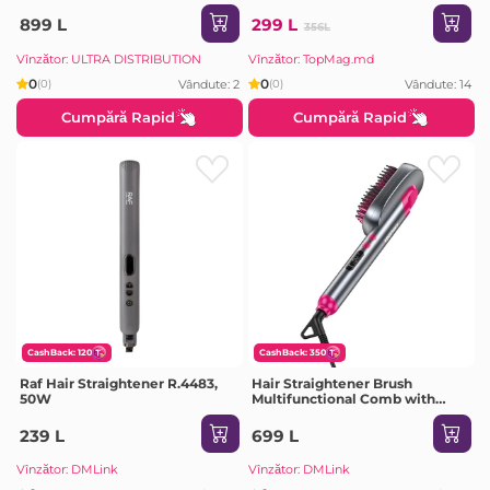
899 L
299 L
356L
Vînzător: ULTRA DISTRIBUTION
Vînzător: TopMag.md
0
0
Vândute: 2
Vândute: 14
(0)
(0)
Cumpără Rapid
Cumpără Rapid
CashBack: 120
CashBack: 350
Raf Hair Straightener R.4483,
Hair Straightener Brush
50W
Multifunctional Comb with
Digital LED Display KSC-1555,
Grey
239 L
699 L
Vînzător: DMLink
Vînzător: DMLink