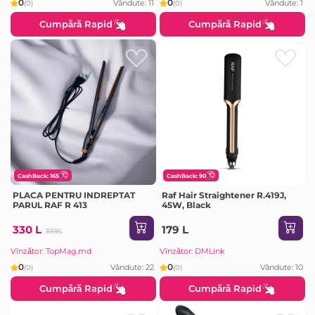
0
0
Vândute: 11
Vândute: 1
(0)
(0)
Cumpără Rapid
Cumpără Rapid
CashBack: 165
CashBack: 90
PLACA PENTRU INDREPTAT
Raf Hair Straightener R.419J,
PARUL RAF R 413
45W, Black
330 L
179 L
359L
Vînzător: TopMag.md
Vînzător: DMLink
0
0
Vândute: 22
Vândute: 10
(0)
(0)
Cumpără Rapid
Cumpără Rapid