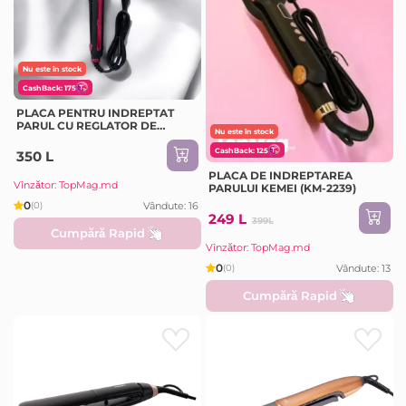
Nu este în stock
CashBack: 175
PLACA PENTRU INDREPTAT
PARUL CU REGLATOR DE
Nu este în stock
TEMPERATURA RAF R.419
CashBack: 125
350 L
PLACA DE INDREPTAREA
Vînzător: TopMag.md
PARULUI KEMEI (KM-2239)
0
Vândute: 16
(0)
249 L
399L
Cumpără Rapid
Vînzător: TopMag.md
0
Vândute: 13
(0)
Cumpără Rapid