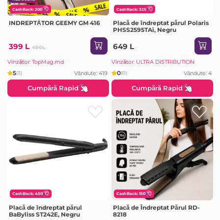
CashBack: 200
CashBack: 325
INDREPTĂTOR GEEMY GM 416
Placă de îndreptat părul Polaris
PHSS2595TAi, Negru
399 L
649 L
600L
Vînzător: TopMag.md
Vînzător: ULTRA DISTRIBUTION
5
0
Vândute: 419
Vândute: 4
(3)
(0)
Cumpără Rapid
Cumpără Rapid
CashBack: 450
CashBack: 150
Placă de îndreptat părul
Placă de Îndreptat Părul RD-
BaByliss ST242E, Negru
8218