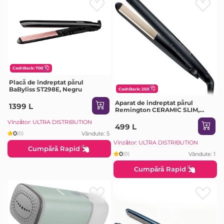
CashBack: 700
Placă de îndreptat părul
BaByliss ST298E, Negru
CashBack: 250
Aparat de indreptat părul
1399 L
Remington CERAMIC SLIM,
Negru
Vînzător: ULTRA DISTRIBUTION
499 L
0
Vândute: 5
(0)
Vînzător: ULTRA DISTRIBUTION
Cumpără Rapid
0
Vândute: 1
(0)
Cumpără Rapid