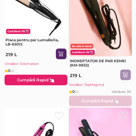
CashBack: 110
Placa pentru par LumaBella,
LB-65012
Nu este în stock
CashBack: 110
219 L
INDREPTATOR DE PAR KEMEI
Vînzător: Telemarket
(KM-9832)
0
(0)
219 L
Cumpără Rapid
Vînzător: TopMag.md
0
Vândute: 59
(0)
Cumpără Rapid