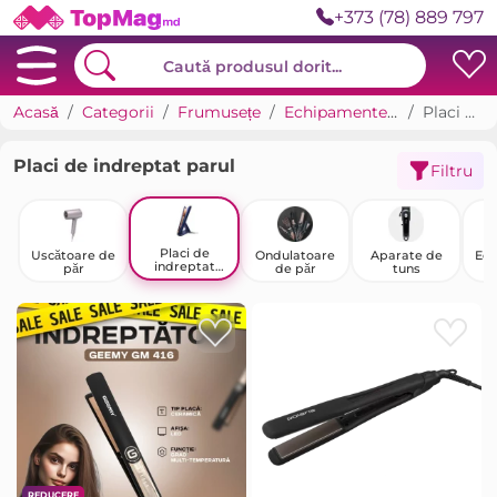
+373 (78) 889 797
Acasă
Categorii
Frumusețe
Echipamente și tehnică pentru frumusețe
Placi de indreptat parul
Placi de indreptat parul
Filtru
Placi de
Uscătoare de
Ondulatoare
Aparate de
Ec
indreptat
păr
de păr
tuns
parul
cos
REDUCERE