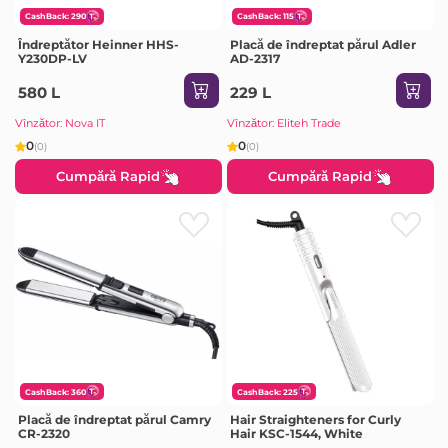
CashBack: 290
CashBack: 115
Îndreptător Heinner HHS-
Placă de îndreptat părul Adler
Y230DP-LV
AD-2317
580 L
229 L
Vînzător: Nova IT
Vînzător: Eliteh Trade
0
0
(0)
(0)
Cumpără Rapid
Cumpără Rapid
CashBack: 360
CashBack: 225
Placă de îndreptat părul Camry
Hair Straighteners for Curly
CR-2320
Hair KSC-1544, White