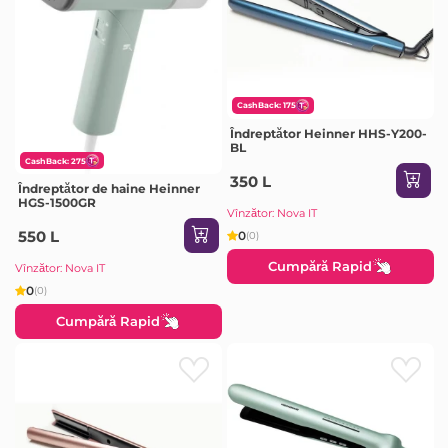
CashBack: 175
Îndreptător Heinner HHS-Y200-
BL
CashBack: 275
350 L
Îndreptător de haine Heinner
HGS-1500GR
Vînzător: Nova IT
550 L
0
(0)
Cumpără Rapid
Vînzător: Nova IT
0
(0)
Cumpără Rapid