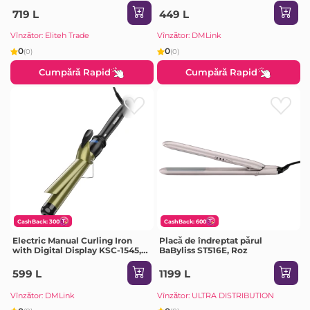
719 L
449 L
Vînzător: Eliteh Trade
Vînzător: DMLink
0
0
(0)
(0)
Cumpără Rapid
Cumpără Rapid
CashBack: 300
CashBack: 600
Electric Manual Curling Iron
Placă de îndreptat părul
with Digital Display KSC-1545,
BaByliss ST516E, Roz
Black
599 L
1199 L
Vînzător: DMLink
Vînzător: ULTRA DISTRIBUTION