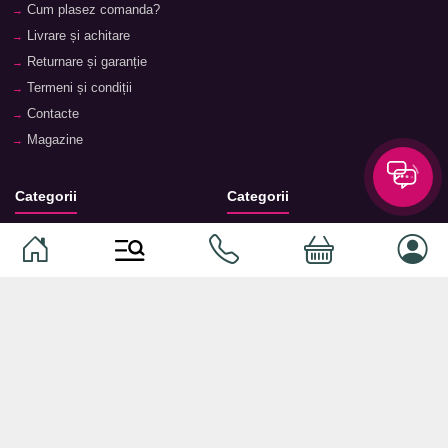
Cum plasez comanda?
Livrare și achitare
Returnare și garanție
Termeni și condiții
Contacte
Magazine
Categorii
Categorii
Animale de companie
Componente
Vaucher TopMag
Echipamente de rețea
Audiotehnică
Echipamente server
Căști
Dormitor
Smartphone-uri
Living
Smart watch-uri
Bucătărie
Telefoane mobile
Hol
Ochelari inteligenți
Cameră copii
Software
Birou și cabinet