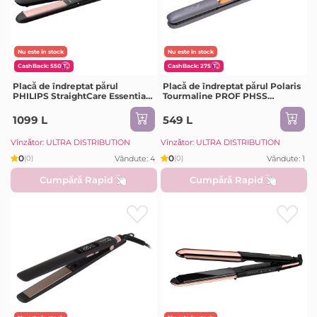
Nu este în stock
Nu este în stock
CashBack: 550
CashBack: 275
Placă de îndreptat părul
Placă de îndreptat părul Polaris
PHILIPS StraightCare Essential
Tourmaline PROF PHSS
BHS378/00, Negru
2098TTi, Negru | Auriu
1099 L
549 L
Vînzător: ULTRA DISTRIBUTION
Vînzător: ULTRA DISTRIBUTION
0
0
Vândute: 4
Vândute: 1
(0)
(0)
Cumpără Rapid
Cumpără Rapid