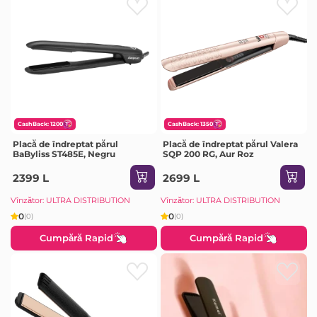
CashBack: 1200
CashBack: 1350
Placă de îndreptat părul
Placă de îndreptat părul Valera
BaByliss ST485E, Negru
SQP 200 RG, Aur Roz
2399 L
2699 L
Vînzător: ULTRA DISTRIBUTION
Vînzător: ULTRA DISTRIBUTION
0
0
(0)
(0)
Cumpără Rapid
Cumpără Rapid