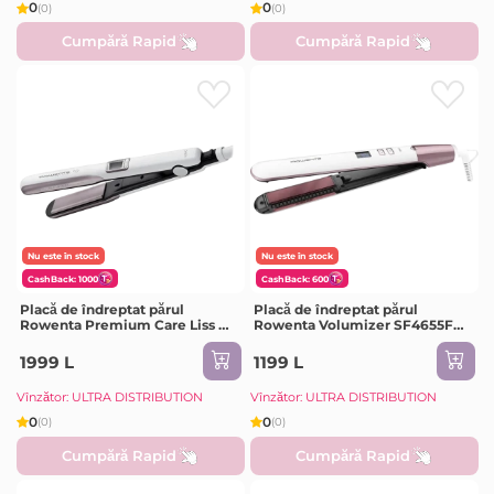
0
0
(0)
(0)
Cumpără Rapid
Cumpără Rapid
Nu este în stock
Nu este în stock
CashBack: 1000
CashBack: 600
Placă de îndreptat părul
Placă de îndreptat părul
Rowenta Premium Care Liss &
Rowenta Volumizer SF4655F0,
Curl SF7660F0, Alb | Roz
Alb | Roz
1999 L
1199 L
Vînzător: ULTRA DISTRIBUTION
Vînzător: ULTRA DISTRIBUTION
0
0
(0)
(0)
Cumpără Rapid
Cumpără Rapid