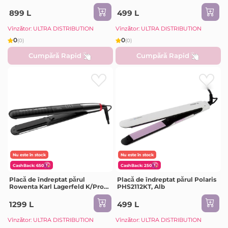
SF4620F0, Negru
899 L
499 L
Vînzător: ULTRA DISTRIBUTION
Vînzător: ULTRA DISTRIBUTION
0
0
(0)
(0)
Cumpără Rapid
Cumpără Rapid
Nu este în stock
Nu este în stock
CashBack: 650
CashBack: 250
Placă de îndreptat părul
Placă de îndreptat părul Polaris
Rowenta Karl Lagerfeld K/Pro
PHS2112KT, Alb
Stylist SF466LF0, Negru
1299 L
499 L
Vînzător: ULTRA DISTRIBUTION
Vînzător: ULTRA DISTRIBUTION