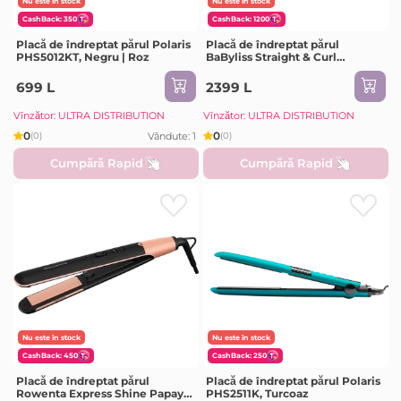
Nu este în stock
Nu este în stock
CashBack: 350
CashBack: 1200
Placă de îndreptat părul Polaris
Placă de îndreptat părul
PHS5012KT, Negru | Roz
BaByliss Straight & Curl
Brilliance ST482E, Negru | Auriu
699 L
2399 L
Vînzător: ULTRA DISTRIBUTION
Vînzător: ULTRA DISTRIBUTION
0
0
Vândute: 1
(0)
(0)
Cumpără Rapid
Cumpără Rapid
Nu este în stock
Nu este în stock
CashBack: 450
CashBack: 250
Placă de îndreptat părul
Placă de îndreptat părul Polaris
Rowenta Express Shine Papaya
PHS2511K, Turcoaz