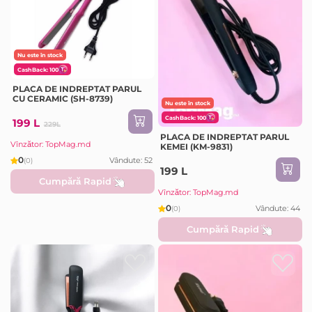
Nu este în stock
CashBack: 100
PLACA DE INDREPTAT PARUL
CU CERAMIC (SH-8739)
Nu este în stock
CashBack: 100
199 L
229L
PLACA DE INDREPTAT PARUL
Vînzător: TopMag.md
KEMEI (KM-9831)
0
Vândute: 52
(0)
199 L
Cumpără Rapid
Vînzător: TopMag.md
0
Vândute: 44
(0)
Cumpără Rapid