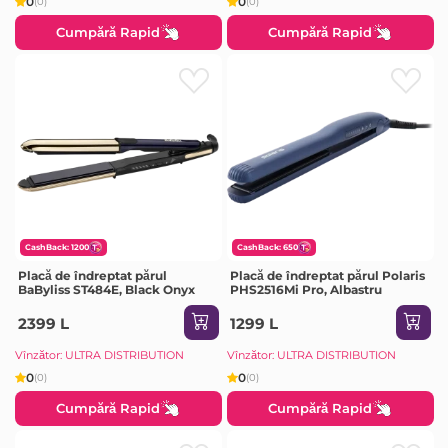
0
0
(0)
(0)
Cumpără Rapid
Cumpără Rapid
CashBack: 1200
CashBack: 650
Placă de îndreptat părul
Placă de îndreptat părul Polaris
BaByliss ST484E, Black Onyx
PHS2516Mi Pro, Albastru
2399 L
1299 L
Vînzător: ULTRA DISTRIBUTION
Vînzător: ULTRA DISTRIBUTION
0
0
(0)
(0)
Cumpără Rapid
Cumpără Rapid