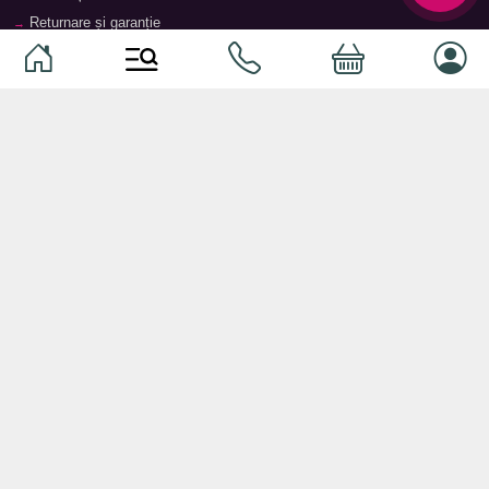
Returnare și garanție
Termeni și condiții
Contacte
Magazine
Categorii
Categorii
Animale de companie
Componente
Vaucher TopMag
Echipamente de rețea
Audiotehnică
Echipamente server
Căști
Dormitor
Smartphone-uri
Living
Smart watch-uri
Bucătărie
Telefoane mobile
Hol
Ochelari inteligenți
Cameră copii
Software
Birou și cabinet
Periferice
Sisteme de depozitare, rafturi,