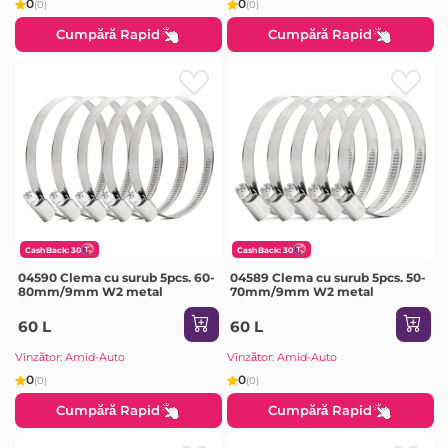
0
0
(0)
(0)
Cumpără Rapid
Cumpără Rapid
CashBack: 30
CashBack: 30
04590 Clema cu surub 5pcs. 60-
04589 Clema cu surub 5pcs. 50-
80mm/9mm W2 metal
70mm/9mm W2 metal
60 L
60 L
Vînzător: Amid-Auto
Vînzător: Amid-Auto
0
0
(0)
(0)
Cumpără Rapid
Cumpără Rapid