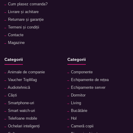
Cum plasez comanda?
Livrare și achitare
Returnare și garanție
Termeni și condiții
Contacte
Magazine
Categorii
Categorii
Animale de companie
Componente
Vaucher TopMag
Echipamente de rețea
Audiotehnică
Echipamente server
Căști
Dormitor
Smartphone-uri
Living
Smart watch-uri
Bucătărie
Telefoane mobile
Hol
Ochelari inteligenți
Cameră copii