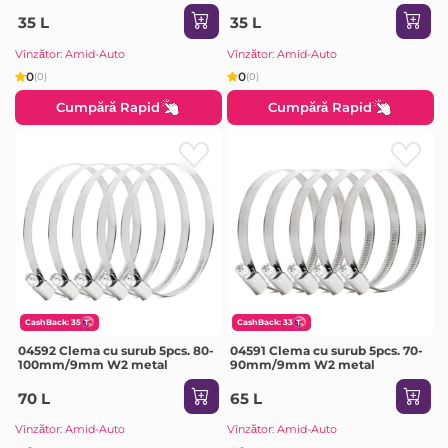
35 L
35 L
Vînzător: Amid-Auto
Vînzător: Amid-Auto
0
0
(0)
(0)
Cumpără Rapid
Cumpără Rapid
CashBack: 35
CashBack: 33
04592 Clema cu surub 5pcs. 80-
04591 Clema cu surub 5pcs. 70-
100mm/9mm W2 metal
90mm/9mm W2 metal
70 L
65 L
Vînzător: Amid-Auto
Vînzător: Amid-Auto