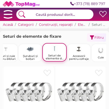
+373 (78) 889 797
Acasă
Categorii
Construcții, reparații
Elemente de fixare
Seturi de elemente de fixare
Seturi de elemente de fixare
Filtru
Seturi de
bluri și cuie
Șuruburi și
Accesorii
Cuie
elemente de
ntru dibluri
bolțuri
pentru cofraje
fixare