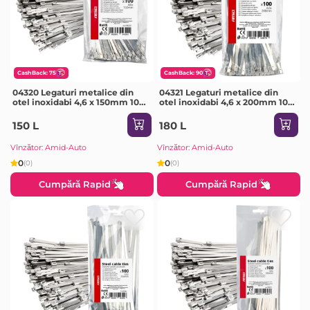
CashBack: 75
CashBack: 90
04320 Legaturi metalice din
04321 Legaturi metalice din
otel inoxidabi 4,6 х 150mm 100
otel inoxidabi 4,6 х 200mm 100
buc
buc
150 L
180 L
Vînzător: Amid-Auto
Vînzător: Amid-Auto
0
0
(0)
(0)
Cumpără Rapid
Cumpără Rapid