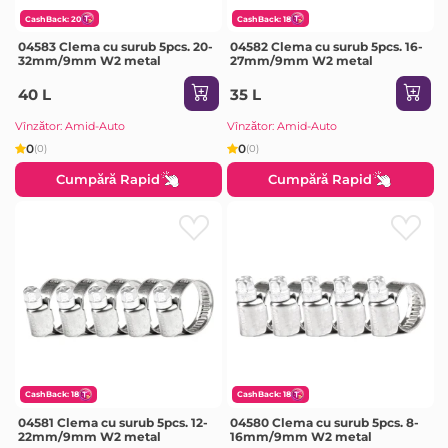
CashBack: 20
CashBack: 18
04583 Clema cu surub 5pcs. 20-
04582 Clema cu surub 5pcs. 16-
32mm/9mm W2 metal
27mm/9mm W2 metal
40 L
35 L
Vînzător: Amid-Auto
Vînzător: Amid-Auto
0
0
(0)
(0)
Cumpără Rapid
Cumpără Rapid
CashBack: 18
CashBack: 18
04581 Clema cu surub 5pcs. 12-
04580 Clema cu surub 5pcs. 8-
22mm/9mm W2 metal
16mm/9mm W2 metal