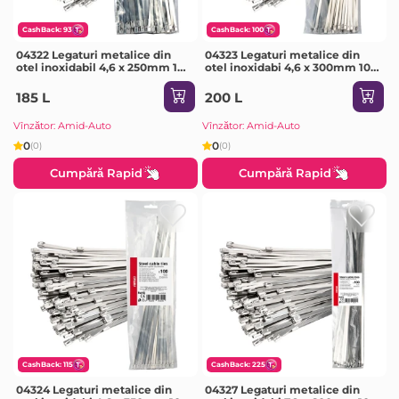
CashBack: 93
CashBack: 100
04322 Legaturi metalice din
04323 Legaturi metalice din
otel inoxidabil 4,6 х 250mm 100
otel inoxidabi 4,6 х 300mm 100
buc
buc
185 L
200 L
Vînzător: Amid-Auto
Vînzător: Amid-Auto
0
0
(0)
(0)
Cumpără Rapid
Cumpără Rapid
CashBack: 115
CashBack: 225
04324 Legaturi metalice din
04327 Legaturi metalice din