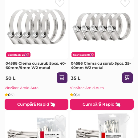
CashBack: 25
CashBack: 18
04588 Clema cu surub 5pcs. 40-
04586 Clema cu surub 5pcs. 25-
60mm/9mm W2 metal
40mm W2 metal
50 L
35 L
Vînzător: Amid-Auto
Vînzător: Amid-Auto
0
0
(0)
(0)
Cumpără Rapid
Cumpără Rapid