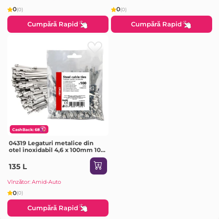
0
0
(0)
(0)
Cumpără Rapid
Cumpără Rapid
CashBack: 68
04319 Legaturi metalice din
otel inoxidabil 4,6 х 100mm 100
buc
135 L
Vînzător: Amid-Auto
0
(0)
Cumpără Rapid