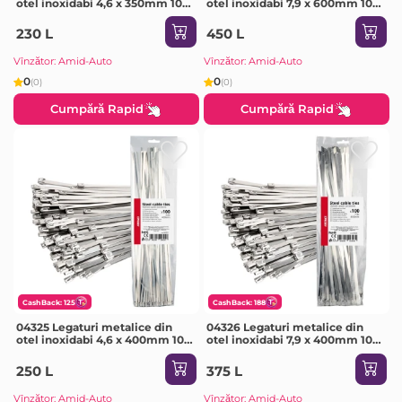
otel inoxidabi 4,6 х 350mm 100
otel inoxidabi 7,9 х 600mm 100
buc
buc
230 L
450 L
Vînzător: Amid-Auto
Vînzător: Amid-Auto
0
0
(0)
(0)
Cumpără Rapid
Cumpără Rapid
CashBack: 125
CashBack: 188
04325 Legaturi metalice din
04326 Legaturi metalice din
otel inoxidabi 4,6 х 400mm 100
otel inoxidabi 7,9 х 400mm 100
buc
buc
250 L
375 L
Vînzător: Amid-Auto
Vînzător: Amid-Auto