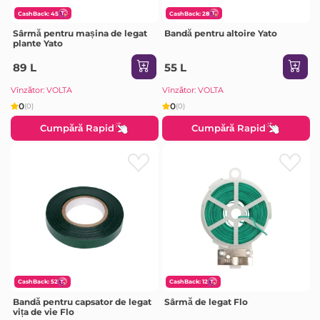
CashBack: 45
CashBack: 28
Sârmă pentru mașina de legat
Bandă pentru altoire Yato
plante Yato
89 L
55 L
Vînzător: VOLTA
Vînzător: VOLTA
0
0
(0)
(0)
Cumpără Rapid
Cumpără Rapid
CashBack: 52
CashBack: 12
Bandă pentru capsator de legat
Sârmă de legat Flo
vița de vie Flo