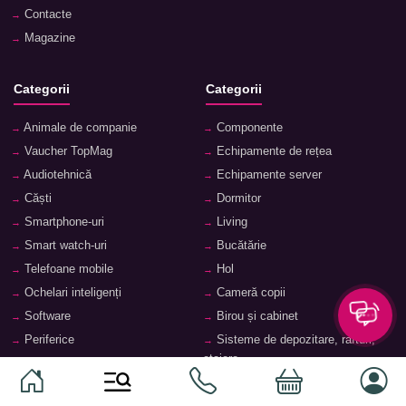
Contacte
Magazine
Categorii
Categorii
Animale de companie
Componente
Vaucher TopMag
Echipamente de rețea
Audiotehnică
Echipamente server
Căști
Dormitor
Smartphone-uri
Living
Smart watch-uri
Bucătărie
Telefoane mobile
Hol
Ochelari inteligenți
Cameră copii
Software
Birou și cabinet
Periferice
Sisteme de depozitare, rafturi,
etajere
Laptopuri și accesorii
Feronerie și accesorii pentru
Tablete și accesorii
mobilier