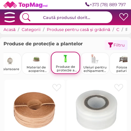
+373 (78) 889 797
Acasă
Categorii
Produse pentru casă și grădină
Casa de tara, grădină și legumicultură
Produse de protecție a plantelor
Produse de protecție a plantelor
Filtru
Produse de
Material de
Uleiuri pentru
Foișoare
Balansoare
protecție a
acoperire
echipamente
paturi d
plantelor
pentru
de grădinărit
camping 
grădină
iurte