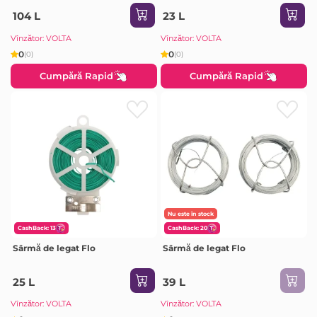
104 L
23 L
Vînzător: VOLTA
Vînzător: VOLTA
0
0
(0)
(0)
Cumpără Rapid
Cumpără Rapid
Nu este în stock
CashBack: 13
CashBack: 20
Sârmă de legat Flo
Sârmă de legat Flo
25 L
39 L
Vînzător: VOLTA
Vînzător: VOLTA