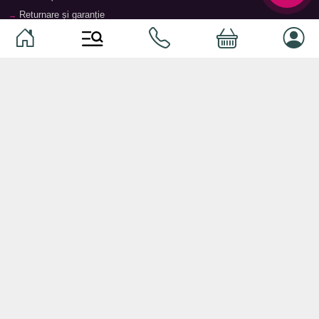
Returnare și garanție
Termeni și condiții
Contacte
Magazine
Categorii
Categorii
Animale de companie
Componente
Vaucher TopMag
Echipamente de rețea
Audiotehnică
Echipamente server
Căști
Dormitor
Smartphone-uri
Living
Smart watch-uri
Bucătărie
Telefoane mobile
Hol
Ochelari inteligenți
Cameră copii
Software
Birou și cabinet
Periferice
Sisteme de depozitare, rafturi,