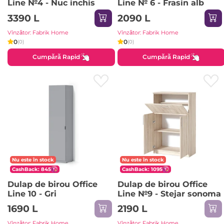
Line №4 - Nuc inchis
Line № 6 - Frasin alb
3390 L
2090 L
Vînzător: Fabrik Home
Vînzător: Fabrik Home
0
0
(0)
(0)
Cumpără Rapid
Cumpără Rapid
Nu este în stock
Nu este în stock
CashBack: 845
CashBack: 1095
Dulap de birou Office
Dulap de birou Office
Line 10 - Gri
Line №9 - Stejar sonoma
1690 L
2190 L
Vînzător: Fabrik Home
Vînzător: Fabrik Home