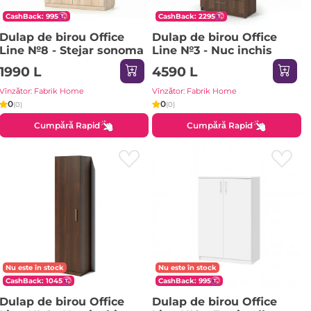
CashBack: 995
CashBack: 2295
Dulap de birou Office
Dulap de birou Office
Line №8 - Stejar sonoma
Line №3 - Nuc inchis
1990 L
4590 L
Vînzător: Fabrik Home
Vînzător: Fabrik Home
0
0
(0)
(0)
Cumpără Rapid
Cumpără Rapid
Nu este în stock
Nu este în stock
CashBack: 1045
CashBack: 995
Dulap de birou Office
Dulap de birou Office