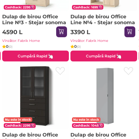
CashBack: 2295
CashBack: 1695
Dulap de birou Office
Dulap de birou Office
Line №3 - Stejar sonoma
Line №4 - Stejar sonoma
4590 L
3390 L
Vînzător: Fabrik Home
Vînzător: Fabrik Home
0
0
(0)
(0)
Cumpără Rapid
Cumpără Rapid
Nu este în stock
Nu este în stock
CashBack: 2295
CashBack: 1045
Dulap de birou Office
Dulap de birou Office