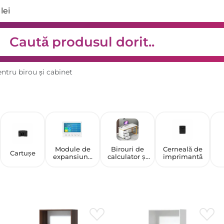
lei
ntru birou și cabinet
Module de
Birouri de
Cerneală de
Cartușe
expansiune
calculator și
imprimantă
pentru
scris
telefoane IP