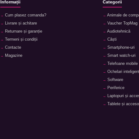
Informații
Categorii
Cum plasez comanda?
Animale de comp
Livrare și achitare
Vaucher TopMag
Returnare și garanție
Audiotehnică
Termeni și condiții
Căști
Contacte
Smartphone-uri
Magazine
Smart watch-uri
Telefoane mobile
Ochelari inteligenț
Software
Periferice
Laptopuri și acces
Tablete și accesor