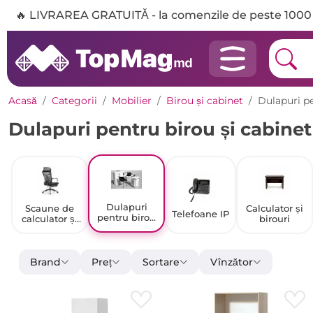
🔥 LIVRAREA GRATUITĂ - la comenzile de peste 1000 
Acasă
Categorii
Mobilier
Birou și cabinet
Dulapuri pe
Dulapuri pentru birou și cabinet
Dulapuri
Scaune de
Calculator și
Telefoane IP
pentru birou
calculator și
birouri
și cabinet
de birou
Brand
Preț
Sortare
Vînzător