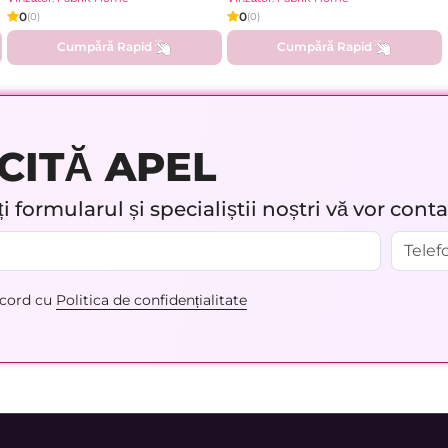
0
0
(0)
(0)
Cumpără Rapid
Cumpără Rapid
CITĂ APEL
 formularul și specialiștii noștri vă vor cont
acord cu
Politica de confidențialitate