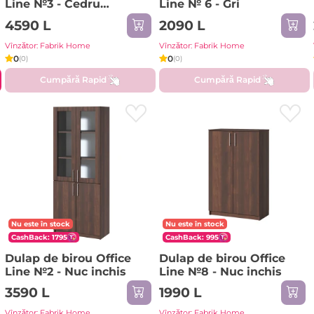
Line №3 - Cedru
Line № 6 - Gri
ciocolata
4590 L
2090 L
Vînzător: Fabrik Home
Vînzător: Fabrik Home
0
0
(0)
(0)
Cumpără Rapid
Cumpără Rapid
Nu este în stock
Nu este în stock
CashBack: 1795
CashBack: 995
Dulap de birou Office
Dulap de birou Office
Line №2 - Nuc inchis
Line №8 - Nuc inchis
3590 L
1990 L
Vînzător: Fabrik Home
Vînzător: Fabrik Home