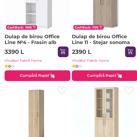
CashBack: 1695
CashBack: 1195
Dulap de birou Office
Dulap de birou Office
Line №4 - Frasin alb
Line 11 - Stejar sonoma
3390 L
2390 L
Vînzător: Fabrik Home
Vînzător: Fabrik Home
0
0
(0)
(0)
Cumpără Rapid
Cumpără Rapid