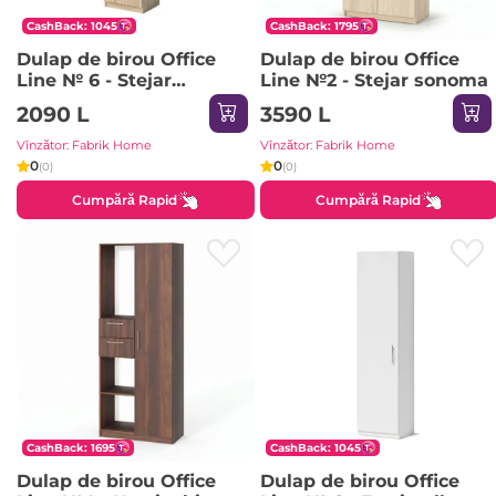
CashBack: 1045
CashBack: 1795
Dulap de birou Office
Dulap de birou Office
Line № 6 - Stejar
Line №2 - Stejar sonoma
sonoma
2090 L
3590 L
Vînzător: Fabrik Home
Vînzător: Fabrik Home
0
0
(0)
(0)
Cumpără Rapid
Cumpără Rapid
CashBack: 1695
CashBack: 1045
Dulap de birou Office
Dulap de birou Office