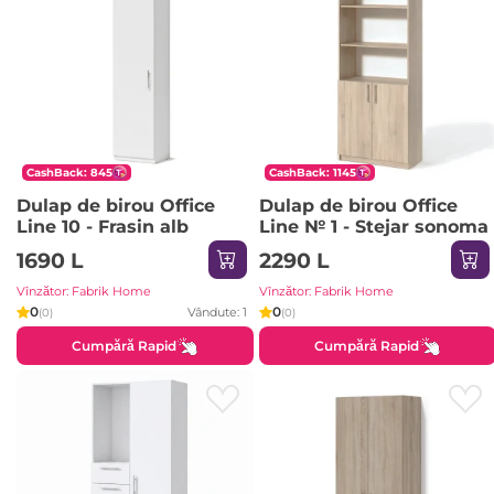
CashBack: 845
CashBack: 1145
Dulap de birou Office
Dulap de birou Office
Line 10 - Frasin alb
Line № 1 - Stejar sonoma
1690 L
2290 L
Vînzător: Fabrik Home
Vînzător: Fabrik Home
0
0
Vândute: 1
(0)
(0)
Cumpără Rapid
Cumpără Rapid