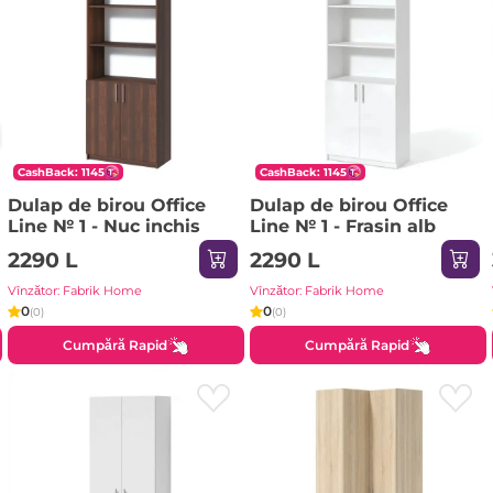
CashBack: 1145
CashBack: 1145
Dulap de birou Office
Dulap de birou Office
Line № 1 - Nuc inchis
Line № 1 - Frasin alb
2290 L
2290 L
Vînzător: Fabrik Home
Vînzător: Fabrik Home
0
0
(0)
(0)
Cumpără Rapid
Cumpără Rapid