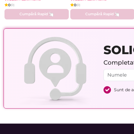
0
0
(0)
(0)
Cumpără Rapid
Cumpără Rapid
SOLI
Completați
Sunt de 