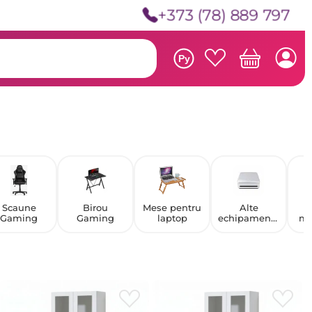
+373 (78) 889 797
Ру
Scaune
Birou
Mese pentru
Alte
S
Gaming
Gaming
laptop
echipamente
mo
de birou