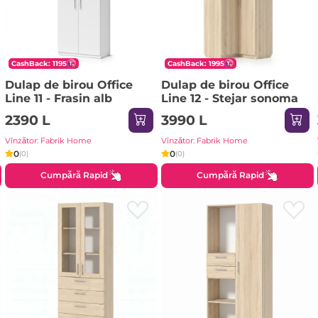
CashBack: 1195
CashBack: 1995
Dulap de birou Office
Dulap de birou Office
Line 11 - Frasin alb
Line 12 - Stejar sonoma
2390 L
3990 L
Vînzător: Fabrik Home
Vînzător: Fabrik Home
0
0
(0)
(0)
Cumpără Rapid
Cumpără Rapid