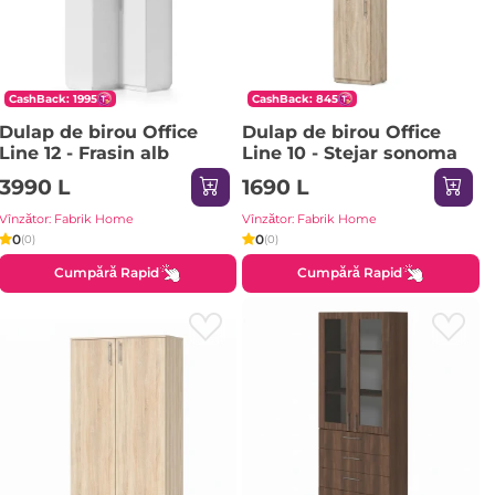
CashBack: 1995
CashBack: 845
Dulap de birou Office
Dulap de birou Office
Line 12 - Frasin alb
Line 10 - Stejar sonoma
3990 L
1690 L
Vînzător: Fabrik Home
Vînzător: Fabrik Home
0
0
(0)
(0)
Cumpără Rapid
Cumpără Rapid