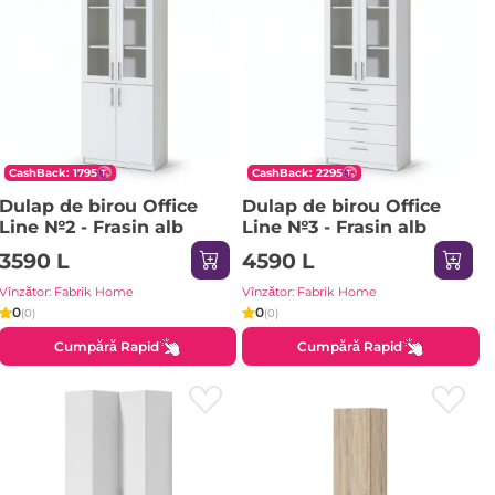
CashBack: 1795
CashBack: 2295
Dulap de birou Office
Dulap de birou Office
Line №2 - Frasin alb
Line №3 - Frasin alb
3590 L
4590 L
Vînzător: Fabrik Home
Vînzător: Fabrik Home
0
0
(0)
(0)
Cumpără Rapid
Cumpără Rapid