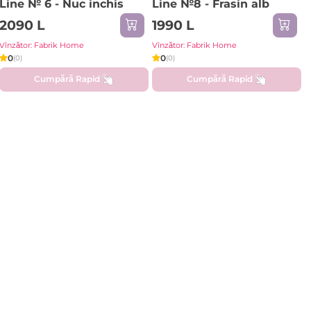
Line № 6 - Nuc inchis
Line №8 - Frasin alb
2090 L
1990 L
Vînzător: Fabrik Home
Vînzător: Fabrik Home
0
0
(0)
(0)
Cumpără Rapid
Cumpără Rapid