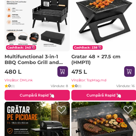
CashBack: 240
CashBack: 238
Multifunctional 3-in-1
Gratar 48 × 27.5 cm
BBQ Combo Grill and
(HMP11)
Smoker M3IN1BBQGSM
480 L
475 L
Vînzător: DMLink
Vînzător: TopMag.md
0
0
Vândute: 8
Vândute: 16
(0)
(0)
Cumpără Rapid
Cumpără Rapid