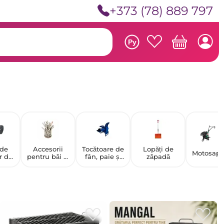
+373 (78) 889 797
Ру
 de
Accesorii
Tocătoare de
Lopăți de
Motosap
r de
pentru băi și
fân, paie și
zăpadă
nă
saune
rădăcini