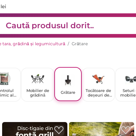
lei
 tara, grădină și legumicultură
Grătare
ntrolul
Mobilier de
Tocătoare de
Seturi
Grătare
imic al
grădină
deșeuri de
mobilie
nătorilor
grădină
grădi