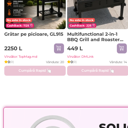
Nu este în stock
Nu este în stock
CashBack: 1125
CashBack: 225
Grătar pe picioare, GL915
Multifunctional 2-in-1
BBQ Grill and Roaster
Set M2IN1BBQGRS
2250 L
449 L
Vînzător: TopMag.md
Vînzător: DMLink
0
0
Vândute: 20
Vândute: 14
(0)
(0)
Cumpără Rapid
Cumpără Rapid
SOLI