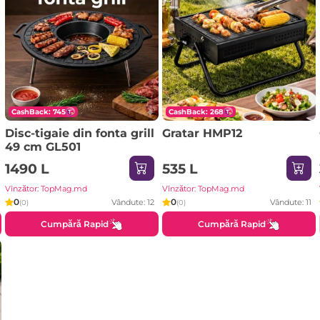
CashBack: 745
CashBack: 268
Disc-tigaie din fonta grill
Gratar HMP12
49 cm GL501
1490 L
535 L
Vînzător: TopMag.md
Vînzător: TopMag.md
0
0
Vândute: 12
Vândute: 11
(0)
(0)
Cumpără Rapid
Cumpără Rapid