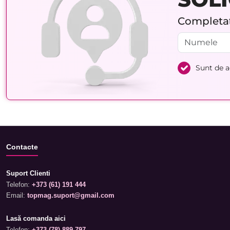
Completați
Sunt de 
Contacte
Suport Clienti
Telefon:
+373 (61) 191 444
Email:
topmag.suport@gmail.com
Lasă comanda aici
Telefon:
+373 (78) 889 797