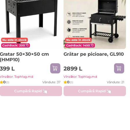
Nu este în stock
Nu este în stock
CashBack: 200
CashBack: 1450
Gratar 50×30×50 cm
Grătar pe picioare, GL910
(HMP10)
399 L
2899 L
Vînzător: TopMag.md
Vînzător: TopMag.md
0
0
Vândute: 37
Vândute: 21
(0)
(0)
Cumpără Rapid
Cumpără Rapid