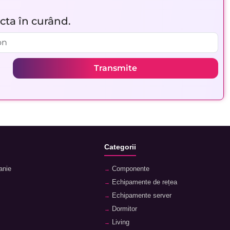
acta în curând.
Transmite
Categorii
anie
Componente
Echipamente de rețea
Echipamente server
Dormitor
Living