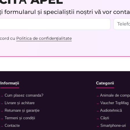
 formularul și specialiștii noștri vă vor cont
acord cu
Politica de confidențialitate
Informații
Categorii
Cum plasez comanda?
Animale de comp
Livrare și achitare
Vaucher TopMag
Returnare și garanție
Audiotehnică
Termeni și condiții
Căști
Contacte
Smartphone-uri