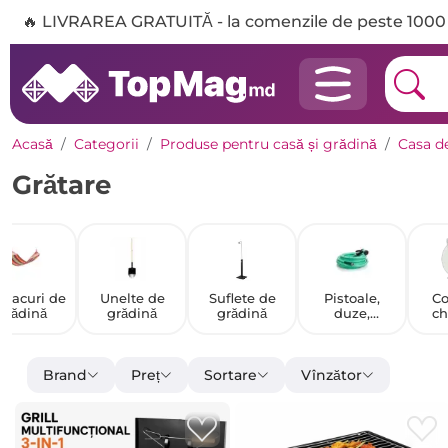
🔥 LIVRAREA GRATUITĂ - la comenzile de peste 1000 
Acasă
Categorii
Produse pentru casă și grădină
Casa de
Grătare
macuri de
Unelte de
Suflete de
Pistoale,
Co
grădină
grădină
grădină
duze,
ch
sprinklere
dău
pentru
furtunuri
Brand
Preț
Sortare
Vînzător