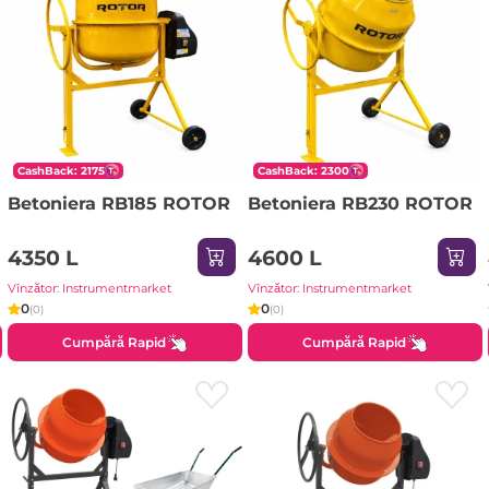
CashBack: 2175
CashBack: 2300
Betoniera RB185 ROTOR
Betoniera RB230 ROTOR
4350 L
4600 L
Vînzător: Instrumentmarket
Vînzător: Instrumentmarket
0
0
(0)
(0)
Cumpără Rapid
Cumpără Rapid