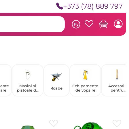
+373 (78) 889 797
Ру
ente
Mașini și
Echipamente
Accesorii
Roabe
care
pistoale de
de vopsire
pentru
sablare
echipament
de vopsire