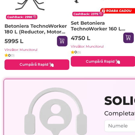
CashBack: 2375
CashBack: 2998
Set Betoniera
Betoniera TechnoWorker
TechnoWorker 160 L
180 L (Reductor, Motor
(Motor cupru) + Roaba
4750 L
cupru) + stativ
LUMAG 85 L Cadou
5995 L
Vînzător: Muncitorul
Vînzător: Muncitorul
0
(0)
0
(0)
Cumpără Rapid
Cumpără Rapid
SOLI
Completați