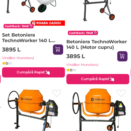
CashBack: 1948
CashBack: 1948
Set Betoniera
TechnoWorker 140 L
Betoniera TechnoWorker
(Motor cupru) + Roaba
140 L (Motor cupru)
3895 L
LUMAG 85 L Cadou
3895 L
Vînzător: Muncitorul
0
(0)
Vînzător: Muncitorul
0
(0)
Cumpără Rapid
Cumpără Rapid