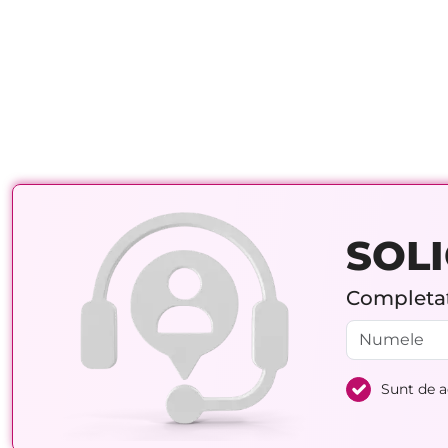
SOLI
Completați
Sunt de 