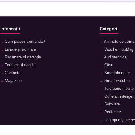
Informații
Categorii
Cum plasez comanda?
Animale de comp
Livrare și achitare
Vaucher TopMag
Returnare și garanție
Audiotehnică
Termeni și condiții
Căști
Contacte
Smartphone-uri
Magazine
Smart watch-uri
Telefoane mobile
Ochelari inteligenț
Software
Periferice
Laptopuri și acces
Tablete și accesor