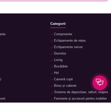
Categorii
anie
Componente
Echipamente de rețea
Echipamente server
Dormitor
Living
Bucătărie
Hol
i
Cameră copii
Birou și cabinet
Sisteme de depozitare, rafturi, etajere
orii
Feronerie și accesorii pentru mobilier
ii
Baie