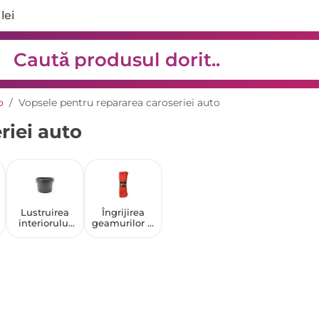
lei
o
Vopsele pentru repararea caroseriei auto
riei auto
Lustruirea
Îngrijirea
interiorului
geamurilor și
mașinii
farurilor auto