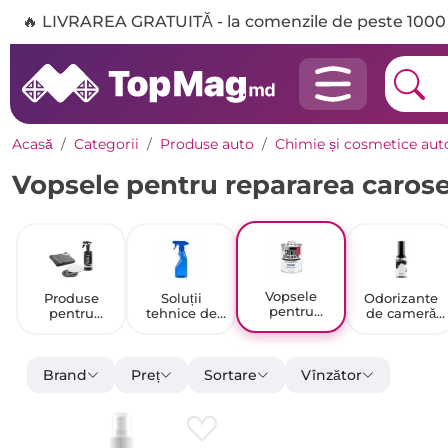
🔥 LIVRAREA GRATUITĂ - la comenzile de peste 1000 
Acasă
Categorii
Produse auto
Chimie și cosmetice aut
Vopsele pentru repararea carose
Vopsele
Produse
Soluții
Odorizante
pentru
pentru
tehnice de
de cameră
repararea
spălarea
curățare
pentru
caroseriei
mașinii
pentru
interiorul
auto
mașini
mașinii
Brand
Preț
Sortare
Vînzător