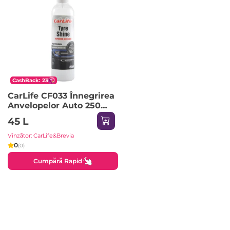
CashBack: 23
CarLife CF033 Înnegrirea
Anvelopelor Auto 250ml
1pci
45 L
Vînzător: CarLife&Brevia
0
(0)
Cumpără Rapid