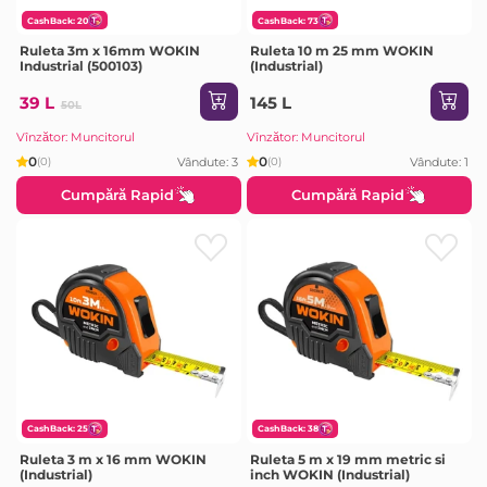
CashBack: 20
CashBack: 73
Ruleta 3m x 16mm WOKIN
Ruleta 10 m 25 mm WOKIN
Industrial (500103)
(Industrial)
39 L
145 L
50L
Vînzător: Muncitorul
Vînzător: Muncitorul
0
0
Vândute: 3
Vândute: 1
(0)
(0)
Cumpără Rapid
Cumpără Rapid
CashBack: 25
CashBack: 38
Ruleta 3 m x 16 mm WOKIN
Ruleta 5 m x 19 mm metric si
(Industrial)
inch WOKIN (Industrial)