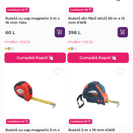
CashBack: 30
CashBack: 199
Ruletă cu cap magnetic 3 m x
Ruletă din fibră sticlă 50 m x 13
16 mm Yato
mm KWB
60 L
398 L
Vînzător: VOLTA
Vînzător: VOLTA
0
0
(0)
(0)
Cumpără Rapid
Cumpără Rapid
CashBack: 34
CashBack: 60
Ruletă cu cap magnetic 5 m x
Ruletă 5 m x 19 mm KWB