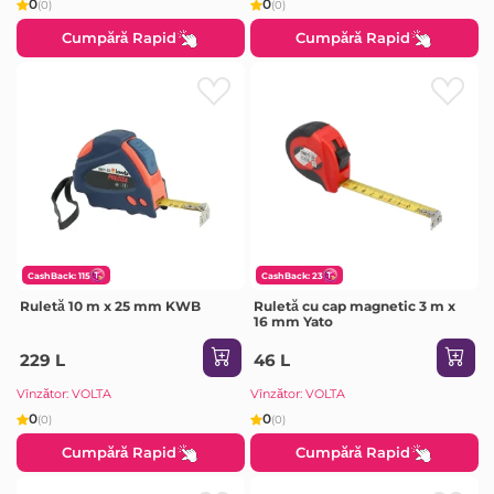
0
0
(0)
(0)
Cumpără Rapid
Cumpără Rapid
CashBack: 115
CashBack: 23
Ruletă 10 m x 25 mm KWB
Ruletă cu cap magnetic 3 m x
16 mm Yato
229 L
46 L
Vînzător: VOLTA
Vînzător: VOLTA
0
0
(0)
(0)
Cumpără Rapid
Cumpără Rapid