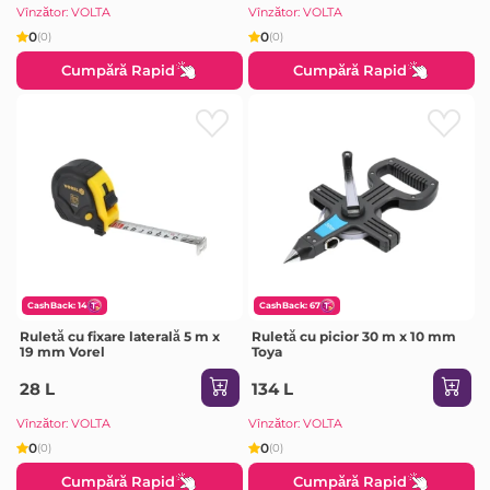
Vînzător: VOLTA
Vînzător: VOLTA
0
0
(0)
(0)
Cumpără Rapid
Cumpără Rapid
CashBack: 14
CashBack: 67
Ruletă cu fixare laterală 5 m x
Ruletă cu picior 30 m x 10 mm
19 mm Vorel
Toya
28 L
134 L
Vînzător: VOLTA
Vînzător: VOLTA
0
0
(0)
(0)
Cumpără Rapid
Cumpără Rapid