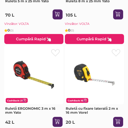
Ruletă 5 m x 25 mm Yato
Ruletă 8 m x 25 mm Yato
70 L
105 L
Vînzător: VOLTA
Vînzător: VOLTA
0
0
(0)
(0)
Cumpără Rapid
Cumpără Rapid
CashBack: 21
CashBack: 10
Ruletă ERGONOMIC 3 m x 16
Ruletă cu fixare laterală 2 m x
mm Yato
16 mm Vorel
42 L
20 L