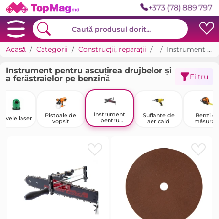
+373 (78) 889 797
Acasă
Categorii
Construcții, reparații
Unelte
Instrument pentru ascuțirea drujbelor și a ferăstraielor pe benzină
Instrument pentru ascuțirea drujbelor și
Filtru
a ferăstraielor pe benzină
Instrument
Pistoale de
Suflante de
Benzi d
Nivele laser
pentru
vopsit
aer cald
măsurar
ascuțirea
drujbelor și a
ferăstraielor
pe benzină