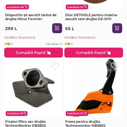
CashBack: 150
CashBack: 33
Dispozitiv pt ascutit lantul de
Disc DETOOLZ pentru masina
drujba Micul Fermier
ascutit lant drujba DZ-D111
299 L
65 L
Vînzător: Muncitorul
Vînzător: Muncitorul
0
0
Vândute: 4
(0)
(0)
Cumpără Rapid
Cumpără Rapid
CashBack: 18
CashBack: 73
Fixator filtru aer drujba
Frana pentru drujba
TechnoWorker DB5802
Technoworker DB5802