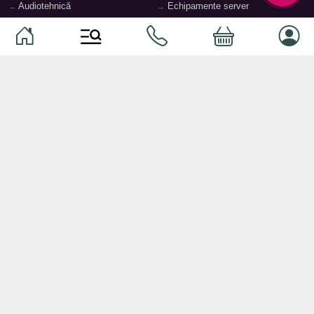
Audiotehnică
Echipamente server
Căști
Dormitor
Smartphone-uri
Living
Smart watch-uri
Bucătărie
Telefoane mobile
Hol
Ochelari inteligenți
Cameră copii
Software
Birou și cabinet
Periferice
Sisteme de depozitare, rafturi,
etajere
Laptopuri și accesorii
Feronerie și accesorii pentru
Tablete și accesorii
mobilier
Baie
© 2026
TopMag.md
- Marketplace Național. Toate drepturile