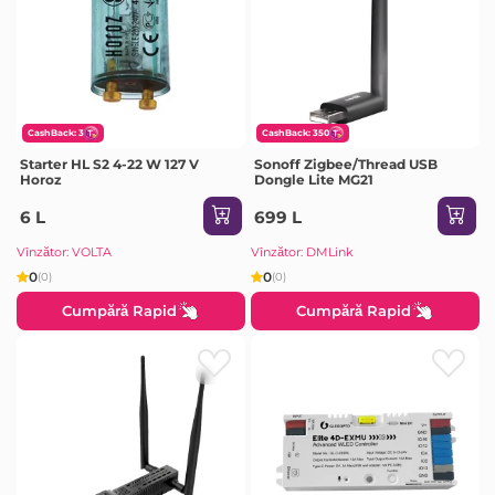
CashBack: 3
CashBack: 350
Starter HL S2 4-22 W 127 V
Sonoff Zigbee/Thread USB
Horoz
Dongle Lite MG21
6 L
699 L
Vînzător: VOLTA
Vînzător: DMLink
0
0
(0)
(0)
Cumpără Rapid
Cumpără Rapid