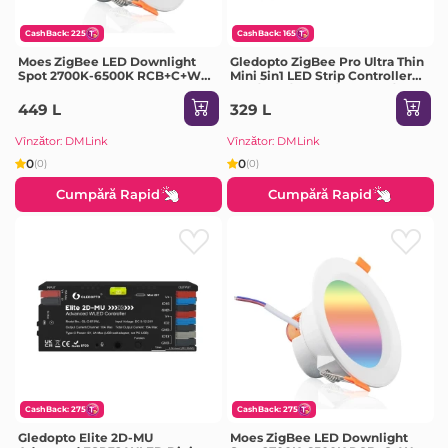
CashBack: 225
CashBack: 165
Moes ZigBee LED Downlight
Gledopto ZigBee Pro Ultra Thin
Spot 2700K-6500K RCB+C+W
Mini 5in1 LED Strip Controller
7W
CCT/RGB/RGBW/RGBCCT/Single
Color (GL-C-002P(6A/CH)),
449 L
329 L
DC5~24V, 6A/CH, max 144W
output
Vînzător: DMLink
Vînzător: DMLink
0
0
(0)
(0)
Cumpără Rapid
Cumpără Rapid
CashBack: 275
CashBack: 275
Gledopto Elite 2D-MU
Moes ZigBee LED Downlight