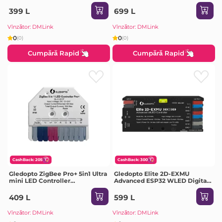
700Lm (B02-F-ST64)
399 L
699 L
Vînzător: DMLink
Vînzător: DMLink
0
0
(0)
(0)
Cumpără Rapid
Cumpără Rapid
CashBack: 205
CashBack: 300
Gledopto ZigBee Pro+ 5in1 Ultra
Gledopto Elite 2D-EXMU
mini LED Controller
Advanced ESP32 WLED Digital
CCT/RGB/RGBW/RGBCCT/Single
LED Controller
Color (GL-C-301P), DC12~24V,
RGB/RGBW/RGBCCT with LAN
409 L
599 L
6A/CH, max 10A output
(GL-C-616WL), DC5~24V, total
max 15A output, max 800ICs
Vînzător: DMLink
Vînzător: DMLink