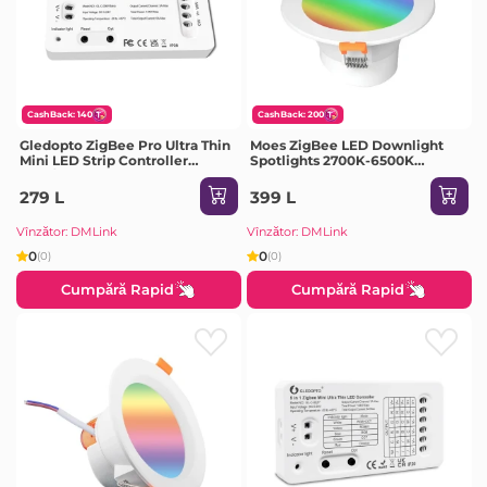
CashBack: 140
CashBack: 200
Gledopto ZigBee Pro Ultra Thin
Moes ZigBee LED Downlight
Mini LED Strip Controller
Spotlights 2700K-6500K
WW/CW (GL-C-006P(Mini)),
RCB+C+W, 1055lm, Beam Angle
DC5~24V, 3A/CH, max 6A
120°, 9W
279 L
399 L
output, max 144W output
Vînzător: DMLink
Vînzător: DMLink
0
0
(0)
(0)
Cumpără Rapid
Cumpără Rapid