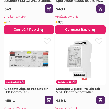
Advanced ESP32 WLED Digital
Spot 2700K-6500K RCB+C+W
LED Controller
10W
RGB/RGBW/RGBCCT (GL-C-
549 L
549 L
615WL), DC5~24V, total max 15A
output, max 800 ICs connected
Vînzător: DMLink
Vînzător: DMLink
0
0
(0)
(0)
Cumpără Rapid
Cumpără Rapid
CashBack: 230
CashBack: 230
Gledopto ZigBee Pro Max 5in1
Gledopto ZigBee Pro Din-rail
LED Controller
5in1 LED Strip Controller
CCT/RGB/RGBCCT/Single Color
CCT/RGB/RGBW/RGBCCT/Dimmer
(GL-C-601P), Push Switch,
(GL-C-011P), DC 12-54V, max 15A
459 L
459 L
DC5~24V, 10A/CH, total max 15A
output, 36x59x91mm
output
Vînzător: DMLink
Vînzător: DMLink