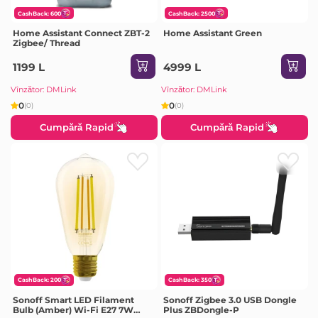
CashBack: 600
CashBack: 2500
Home Assistant Connect ZBT-2
Home Assistant Green
Zigbee/ Thread
1199 L
4999 L
Vînzător: DMLink
Vînzător: DMLink
0
0
(0)
(0)
Cumpără Rapid
Cumpără Rapid
CashBack: 200
CashBack: 350
Sonoff Smart LED Filament
Sonoff Zigbee 3.0 USB Dongle
Bulb (Amber) Wi-Fi E27 7W
Plus ZBDongle-P