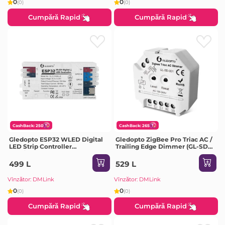
0
0
(0)
(0)
Cumpără Rapid
Cumpără Rapid
CashBack: 250
CashBack: 265
Gledopto ESP32 WLED Digital
Gledopto ZigBee Pro Triac AC /
LED Strip Controller
Trailing Edge Dimmer (GL-SD-
RGB/RGBW Mic version (GL-C-
001), AC100~240V, max 400W
016WL-D) with Type-C UART
power loaded, 1 Channel
499 L
529 L
download port, DC5~24V, max
15A
Vînzător: DMLink
Vînzător: DMLink
0
0
(0)
(0)
Cumpără Rapid
Cumpără Rapid