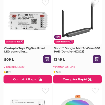
NEW
CashBack: 255
CashBack: 675
Gledopto Tuya ZigBee Pixel
Sonoff Dongle Max Z-Wave 800
LED controller
PoE (Dongle-MZG23)
RGB/RGBW/RGBCCT (GL-SPI-
206P), DC5~24V, 2*Channels,
509 L
1349 L
output signal SPI(TTL)×2
800Kbs, total max 15A output
Vînzător: DMLink
Vînzător: DMLink
0
0
(0)
(0)
Cumpără Rapid
Cumpără Rapid