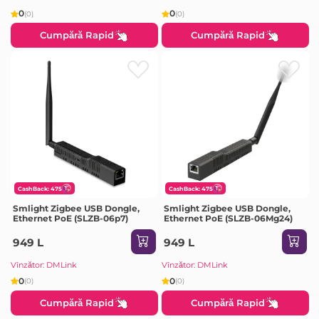
0
0
(0)
(0)
Cumpără Rapid
Cumpără Rapid
CashBack: 475
CashBack: 475
Smlight Zigbee USB Dongle,
Smlight Zigbee USB Dongle,
Ethernet PoE (SLZB-06p7)
Ethernet PoE (SLZB-06Mg24)
949 L
949 L
Vînzător: DMLink
Vînzător: DMLink
0
0
(0)
(0)
Cumpără Rapid
Cumpără Rapid