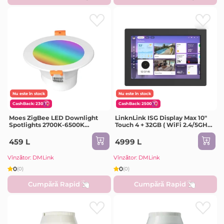
Nu este în stock
Nu este în stock
CashBack: 230
CashBack: 2500
Moes ZigBee LED Downlight
LinknLink ISG Display Max 10"
Spotlights 2700K-6500K
Touch 4 + 32GB ( WiFi 2.4/5GHz,
RCB+C+W, 1400lm, Beam
Bluetooth, Zigbee Built-in)
Angle 120°, 12W
459 L
4999 L
Vînzător: DMLink
Vînzător: DMLink
0
0
(0)
(0)
Cumpără Rapid
Cumpără Rapid