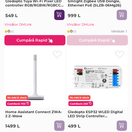
Gledopto Tuya Wi-Fi Pixel LED
Smlight Zigbee USB Dongle,
controller RGB/RGBW/RGBCCT
Ethernet PoE (SLZB-06Mg26)
(GL-SPI-206W), DC5~24V,
2*Channels, output signal
549 L
999 L
SPI(TTL)×2 800Kbs, total max
15A output
Vînzător: DMLink
Vînzător: DMLink
0
0
Vândute: 1
(0)
(0)
Cumpără Rapid
Cumpără Rapid
Nu este în stock
Nu este în stock
CashBack: 750
CashBack: 250
Home Assistant Connect ZWA-
Gledopto ESP32 WLED Digital
2 Z-Wave
LED Strip Controller
RGB/RGBW with 4-Output (GL-
C-017WL-D), DC5~24V, max 15A
1499 L
499 L
output, max 800 ICs, SM16703P,