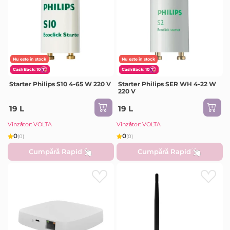
Nu este în stock
Nu este în stock
CashBack: 10
CashBack: 10
Starter Philips S10 4-65 W 220 V
Starter Philips SER WH 4-22 W
220 V
19 L
19 L
Vînzător: VOLTA
Vînzător: VOLTA
0
0
(0)
(0)
Cumpără Rapid
Cumpără Rapid