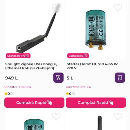
CashBack: 475
CashBack: 3
Smlight Zigbee USB Dongle,
Starter Horoz HL S10 4-65 W
Ethernet PoE (SLZB-06p10)
220 V
949 L
5 L
Vînzător: DMLink
Vînzător: VOLTA
0
0
(0)
(0)
Cumpără Rapid
Cumpără Rapid