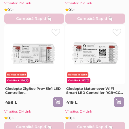
SK6812, WS2811
Vînzător: DMLink
Vînzător: DMLink
0
0
(0)
(0)
Cumpără Rapid
Cumpără Rapid
Nu este în stock
Nu este în stock
CashBack: 230
CashBack: 210
Gledopto ZigBee Pro+ 5in1 LED
Gledopto Matter over WiFi
Controller
Smart LED Controller RGB+CCT
CCT/RGB/RGBW/RGBCCT/Single
(GL-C-218M), Input DC12~24V,
Color (GL-C-204P), DC12~48V,
Output 15A/CH, max 20A in
459 L
419 L
12A/CH, max 15A output
total, supports PUSH dimming.
Vînzător: DMLink
Vînzător: DMLink
0
0
(0)
(0)
Cumpără Rapid
Cumpără Rapid