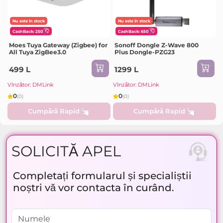
Nu este în stock
Nu este în stock
CashBack: 250
CashBack: 650
Moes Tuya Gateway (Zigbee) for
Sonoff Dongle Z-Wave 800
All Tuya ZigBee3.0
Plus Dongle-PZG23
499 L
1299 L
Vînzător: DMLink
Vînzător: DMLink
0
0
(0)
(0)
Cumpără Rapid
Cumpără Rapid
SOLICITĂ APEL
Completați formularul și specialiștii
noștri vă vor contacta în curând.