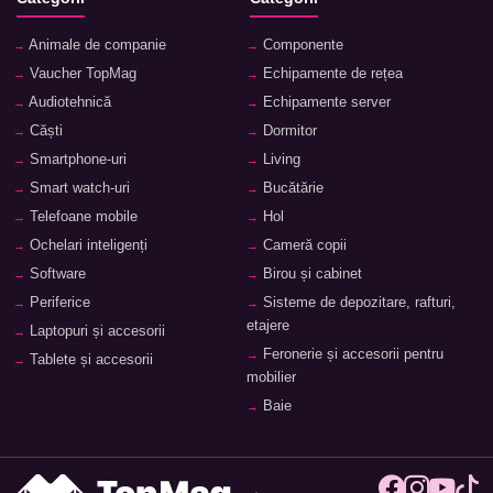
Animale de companie
Componente
Vaucher TopMag
Echipamente de rețea
Audiotehnică
Echipamente server
Căști
Dormitor
Smartphone-uri
Living
Smart watch-uri
Bucătărie
Telefoane mobile
Hol
Ochelari inteligenți
Cameră copii
Software
Birou și cabinet
Periferice
Sisteme de depozitare, rafturi,
etajere
Laptopuri și accesorii
Feronerie și accesorii pentru
Tablete și accesorii
mobilier
Baie