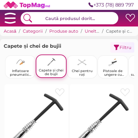
+373 (78) 889 797
Acasă
Categorii
Produse auto
Unelte auto
Capete și chei de bujii
Capete și chei de bujii
Filtru
Capete și chei
Inflatoare
Chei pentru
Pistoale de
C
de bujii
pneumatice
roți
ungere cu
sup
pentru
piston
anvelope