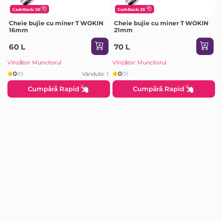
CashBack: 30
CashBack: 35
Cheie bujie cu miner T WOKIN
Cheie bujie cu miner T WOKIN
16mm
21mm
60 L
70 L
Vînzător: Muncitorul
Vînzător: Muncitorul
0
0
Vândute: 1
(0)
(0)
Cumpără Rapid
Cumpără Rapid