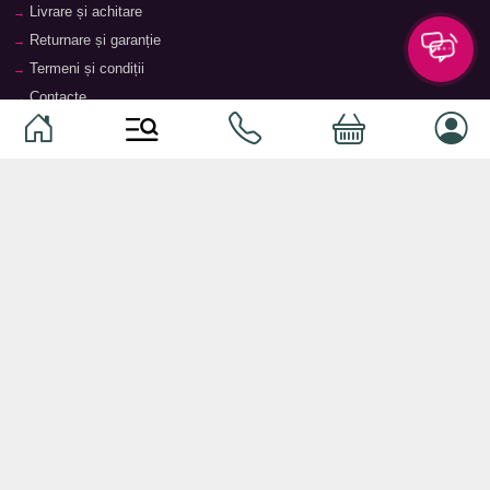
Livrare și achitare
Returnare și garanție
Termeni și condiții
Contacte
Magazine
Categorii
Categorii
Animale de companie
Componente
Vaucher TopMag
Echipamente de rețea
Audiotehnică
Echipamente server
Căști
Dormitor
Smartphone-uri
Living
Smart watch-uri
Bucătărie
Telefoane mobile
Hol
Ochelari inteligenți
Cameră copii
Software
Birou și cabinet
Periferice
Sisteme de depozitare, rafturi,