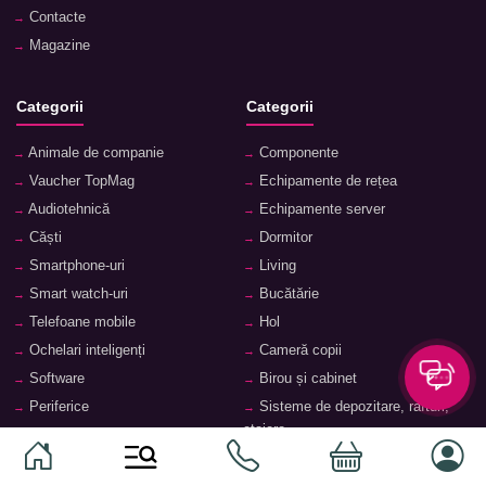
Contacte
Magazine
Categorii
Categorii
Animale de companie
Componente
Vaucher TopMag
Echipamente de rețea
Audiotehnică
Echipamente server
Căști
Dormitor
Smartphone-uri
Living
Smart watch-uri
Bucătărie
Telefoane mobile
Hol
Ochelari inteligenți
Cameră copii
Software
Birou și cabinet
Periferice
Sisteme de depozitare, rafturi,
etajere
Laptopuri și accesorii
Feronerie și accesorii pentru
Tablete și accesorii
mobilier