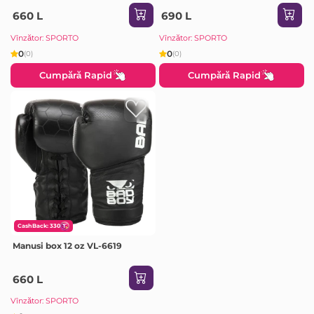
660 L
690 L
Vînzător: SPORTO
Vînzător: SPORTO
0
0
(0)
(0)
Cumpără Rapid
Cumpără Rapid
CashBack: 330
Manusi box 12 oz VL-6619
660 L
Vînzător: SPORTO