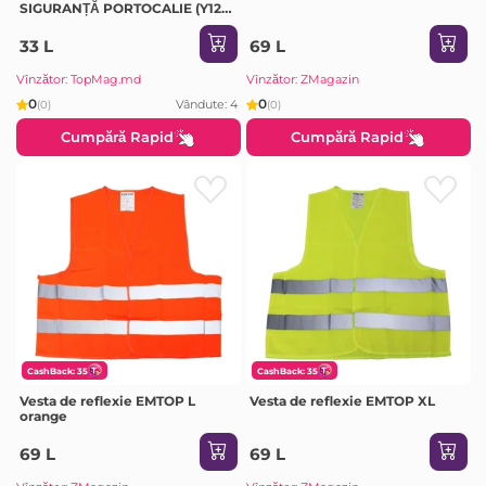
SIGURANȚĂ PORTOCALIE (Y12-
11)
33 L
69 L
Vînzător: TopMag.md
Vînzător: ZMagazin
0
0
Vândute: 4
(0)
(0)
Cumpără Rapid
Cumpără Rapid
CashBack: 35
CashBack: 35
Vesta de reflexie EMTOP L
Vesta de reflexie EMTOP XL
orange
69 L
69 L