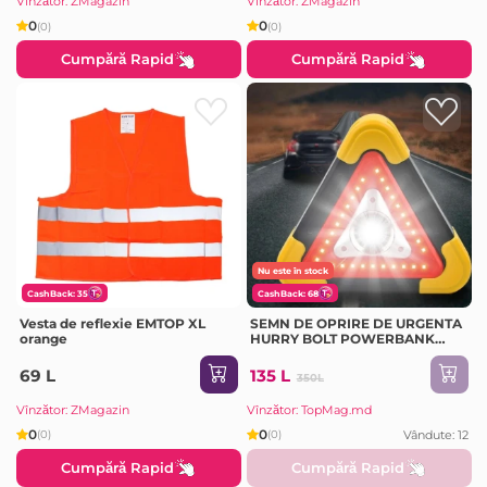
Vînzător: ZMagazin
Vînzător: ZMagazin
0
0
(0)
(0)
Cumpără Rapid
Cumpără Rapid
Nu este în stock
CashBack: 35
CashBack: 68
Vesta de reflexie EMTOP XL
SEMN DE OPRIRE DE URGENTA
orange
HURRY BOLT POWERBANK
(HB-6609)
69 L
135 L
350L
Vînzător: ZMagazin
Vînzător: TopMag.md
0
0
Vândute: 12
(0)
(0)
Cumpără Rapid
Cumpără Rapid