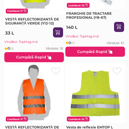
CashBack: 70
CashBack: 17
FRANGHIE DE TRACTARE
PROFESIONAL (Y8-67)
VESTĂ REFLECTORIZANTĂ DE
SIGURANȚĂ VERDE (Y12-12)
140 L
33 L
Vînzător: TopMag.md
Vînzător: TopMag.md
0
Vândute: 61
(0)
0
Vândute: 18
(0)
Cumpără Rapid
Cumpără Rapid
CashBack: 17
CashBack: 35
VESTĂ REFLECTORIZANTĂ DE
Vesta de reflexie EMTOP L