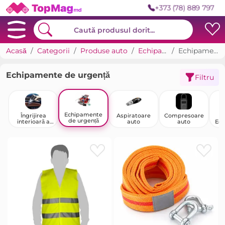
+373 (78) 889 797
Acasă
Categorii
Produse auto
Echipamente auto
Echipamente de urgență
Echipamente de urgență
Filtru
Echipamente
Îngrijirea
Aspiratoare
Compresoare
U
de urgență
interioară a
auto
auto
Ec
mașinii