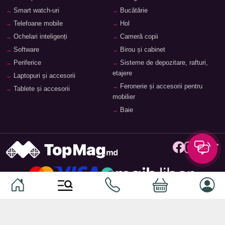
Smart watch-uri
Bucătărie
Telefoane mobile
Hol
Ochelari inteligenți
Cameră copii
Software
Birou și cabinet
Periferice
Sisteme de depozitare, rafturi,
etajere
Laptopuri și accesorii
Feronerie și accesorii pentru
Tablete și accesorii
mobilier
Baie
© 2026
TopMag.md
- Marketplace Național. Toate drepturile
rezervate.