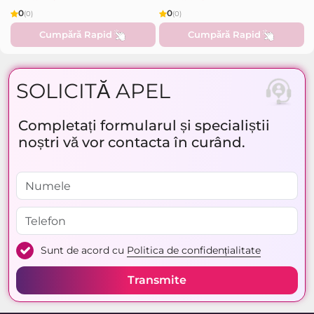
0
0
(0)
(0)
Cumpără Rapid
Cumpără Rapid
SOLICITĂ APEL
Completați formularul și specialiștii
noștri vă vor contacta în curând.
Sunt de acord cu
Politica de confidențialitate
Transmite