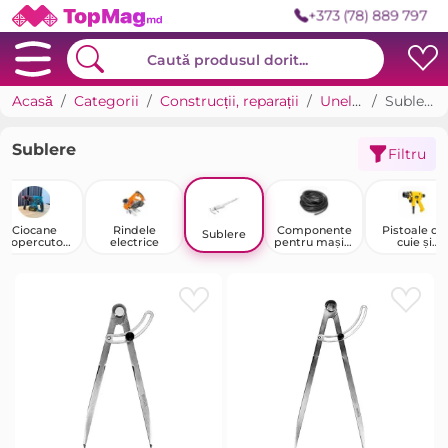
+373 (78) 889 797
Acasă
Categorii
Construcții, reparații
Unelte
Sublere
Sublere
Filtru
Ciocane
Rindele
Componente
Pistoale de
Sublere
otopercutoar
electrice
pentru mașini
cuie și
e
de sudură
capsatoare