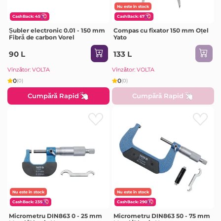
Nu este în stock
CashBack: 45
CashBack: 67
Șubler electronic 0.01 - 150 mm
Compas cu fixator 150 mm Oțel
Fibră de carbon Vorel
Yato
90 L
133 L
Vînzător: VOLTA
Vînzător: VOLTA
0
0
(0)
(0)
Cumpără Rapid
Cumpără Rapid
Nu este în stock
Nu este în stock
CashBack: 235
CashBack: 290
Micrometru DIN863 0 - 25 mm
Micrometru DIN863 50 - 75 mm