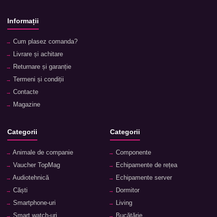
Informații
Cum plasez comanda?
Livrare și achitare
Returnare și garanție
Termeni și condiții
Contacte
Magazine
Categorii
Categorii
Animale de companie
Componente
Vaucher TopMag
Echipamente de rețea
Audiotehnică
Echipamente server
Căști
Dormitor
Smartphone-uri
Living
Smart watch-uri
Bucătărie