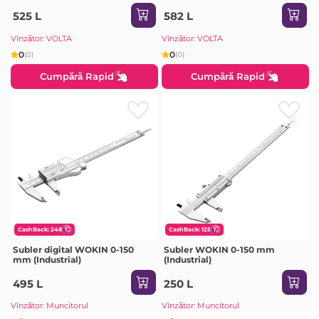
525 L
582 L
Vînzător: VOLTA
Vînzător: VOLTA
0
0
(0)
(0)
Cumpără Rapid
Cumpără Rapid
CashBack: 248
CashBack: 125
Subler digital WOKIN 0-150
Subler WOKIN 0-150 mm
mm (Industrial)
(Industrial)
495 L
250 L
Vînzător: Muncitorul
Vînzător: Muncitorul