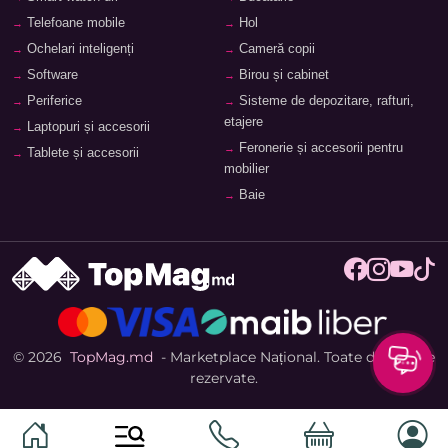
Telefoane mobile
Hol
Ochelari inteligenți
Cameră copii
Software
Birou și cabinet
Periferice
Sisteme de depozitare, rafturi,
etajere
Laptopuri și accesorii
Feronerie și accesorii pentru
Tablete și accesorii
mobilier
Baie
© 2026
TopMag.md
- Marketplace Național. Toate drepturile
rezervate.