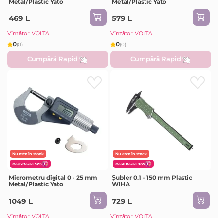
Metal/Plastic Yato
Metal/Plastic Yato
469 L
579 L
Vînzător: VOLTA
Vînzător: VOLTA
0
0
(0)
(0)
Cumpără Rapid
Cumpără Rapid
Nu este în stock
Nu este în stock
CashBack: 525
CashBack: 365
Micrometru digital 0 - 25 mm
Șubler 0.1 - 150 mm Plastic
Metal/Plastic Yato
WIHA
1049 L
729 L
Vînzător: VOLTA
Vînzător: VOLTA