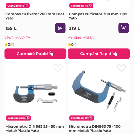
CashBack: 78
CashBack: 110
Compas cu fixator 200 mm Oțel
Compas cu fixator 300 mm Oțel
Yato
Yato
155 L
219 L
Vînzător: VOLTA
Vînzător: VOLTA
0
0
(0)
(0)
Cumpără Rapid
Cumpără Rapid
CashBack: 263
CashBack: 291
Micrometru DIN863 25 - 50 mm
Micrometru DIN863 75 - 100
Metal/Plastic Yato
mm Metal/Plastic Yato