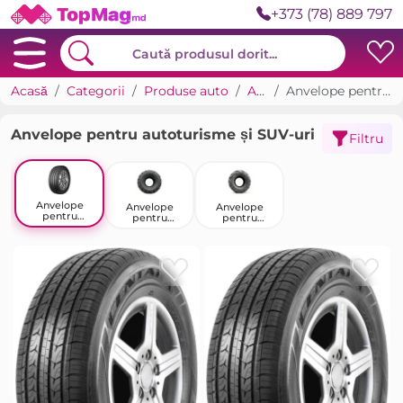
+373 (78) 889 797
Acasă
Categorii
Produse auto
Anvelope
Anvelope pentru autoturisme și SUV-uri
Anvelope pentru autoturisme și SUV-uri
Filtru
Anvelope
Anvelope
Anvelope
pentru
pentru
pentru
autoturisme și
camioane și
vehicule
SUV-uri
echipamente
comerciale
speciale