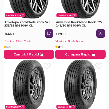
CashBack: 573
CashBack: 585
Anvelopa Rockblade Rock 525
Anvelopa Rockblade Rock 525
235/55 R18 104V XL
245/50 R18 104W XL
1146 L
1170 L
Vînzător: Eliteh Trade
Vînzător: Eliteh Trade
0
0
(0)
(0)
Cumpără Rapid
Cumpără Rapid
CashBack: 277
CashBack: 311