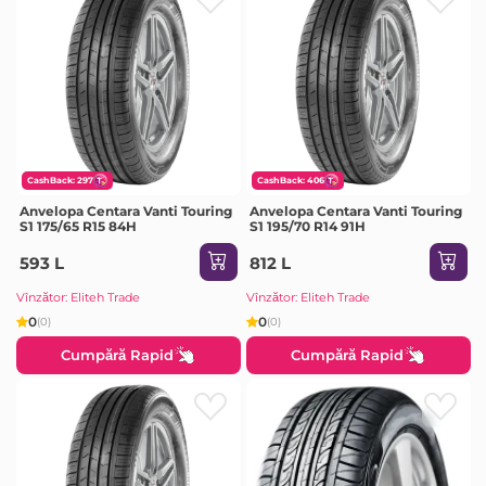
CashBack: 297
CashBack: 406
Anvelopa Centara Vanti Touring
Anvelopa Centara Vanti Touring
S1 175/65 R15 84H
S1 195/70 R14 91H
593 L
812 L
Vînzător: Eliteh Trade
Vînzător: Eliteh Trade
0
0
(0)
(0)
Cumpără Rapid
Cumpără Rapid