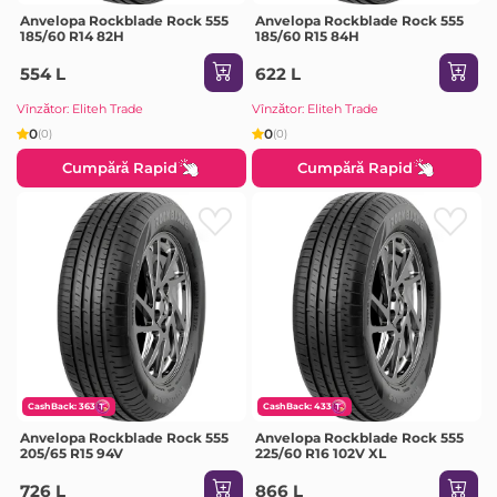
Anvelopa Rockblade Rock 555
Anvelopa Rockblade Rock 555
185/60 R14 82H
185/60 R15 84H
554 L
622 L
Vînzător: Eliteh Trade
Vînzător: Eliteh Trade
0
0
(0)
(0)
Cumpără Rapid
Cumpără Rapid
CashBack: 363
CashBack: 433
Anvelopa Rockblade Rock 555
Anvelopa Rockblade Rock 555
205/65 R15 94V
225/60 R16 102V XL
726 L
866 L