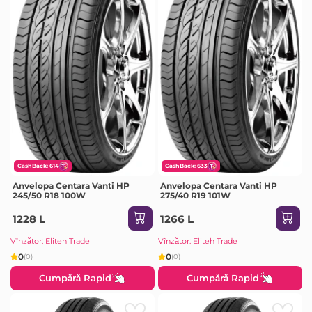
CashBack: 614
CashBack: 633
Anvelopa Centara Vanti HP
Anvelopa Centara Vanti HP
245/50 R18 100W
275/40 R19 101W
1228 L
1266 L
Vînzător: Eliteh Trade
Vînzător: Eliteh Trade
0
0
(0)
(0)
Cumpără Rapid
Cumpără Rapid