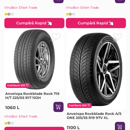
Vînzător: Eliteh Trade
Vînzător: Eliteh Trade
0
0
(0)
(0)
Cumpără Rapid
Cumpără Rapid
CashBack: 530
Anvelopa Rockblade Rock 719
H/T 225/65 R17 102H
CashBack: 550
1060 L
Anvelopa Rockblade Rock A/S
Vînzător: Eliteh Trade
ONE 205/55 R19 97V XL
0
(0)
1100 L