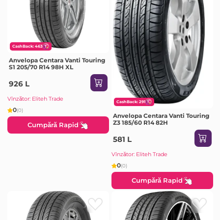
CashBack: 463
Anvelopa Centara Vanti Touring
S1 205/70 R14 98H XL
926 L
Vînzător: Eliteh Trade
CashBack: 291
0
(0)
Anvelopa Centara Vanti Touring
Z3 185/60 R14 82H
Cumpără Rapid
581 L
Vînzător: Eliteh Trade
0
(0)
Cumpără Rapid