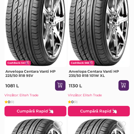
CashBack: 541
CashBack: 565
Anvelopa Centara Vanti HP
Anvelopa Centara Vanti HP
225/50 R18 95V
235/50 R18 101W XL
1081 L
1130 L
Vînzător: Eliteh Trade
Vînzător: Eliteh Trade
0
0
(0)
(0)
Cumpără Rapid
Cumpără Rapid