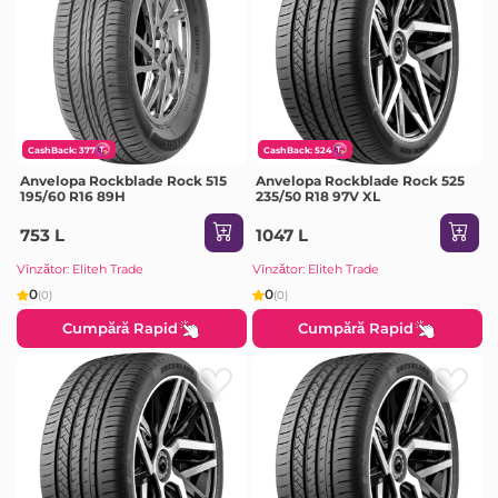
CashBack: 377
CashBack: 524
Anvelopa Rockblade Rock 515
Anvelopa Rockblade Rock 525
195/60 R16 89H
235/50 R18 97V XL
753 L
1047 L
Vînzător: Eliteh Trade
Vînzător: Eliteh Trade
0
0
(0)
(0)
Cumpără Rapid
Cumpără Rapid