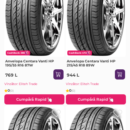
CashBack: 385
CashBack: 472
Anvelopa Centara Vanti HP
Anvelopa Centara Vanti HP
195/55 R16 87W
215/45 R18 89W
769 L
944 L
Vînzător: Eliteh Trade
Vînzător: Eliteh Trade
0
0
(0)
(0)
Cumpără Rapid
Cumpără Rapid