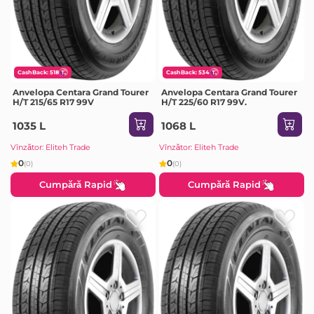
CashBack: 518
CashBack: 534
Anvelopa Centara Grand Tourer
Anvelopa Centara Grand Tourer
H/T 215/65 R17 99V
H/T 225/60 R17 99V.
1035 L
1068 L
Vînzător: Eliteh Trade
Vînzător: Eliteh Trade
0
0
(0)
(0)
Cumpără Rapid
Cumpără Rapid