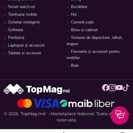
Smart watch-uri
Bucătărie
Telefoane mobile
Hol
Ochelari inteligenți
Cameră copii
Software
Birou și cabinet
Periferice
Sisteme de depozitare, rafturi,
etajere
Laptopuri și accesorii
Feronerie și accesorii pentru
Tablete și accesorii
mobilier
Baie
© 2026
TopMag.md
- Marketplace Național. Toate drepturile
rezervate.