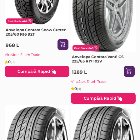
CashBack: 484
Anvelopa Centara Snow Cutter
205/60 R16 92T
968 L
CashBack: 645
Vînzător: Eliteh Trade
Anvelopa Centara Vanti CS
225/65 R17 102V
0
(0)
Cumpără Rapid
1289 L
Vînzător: Eliteh Trade
0
(0)
Cumpără Rapid