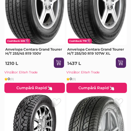
CashBack: 605
CashBack: 719
Anvelopa Centara Grand Tourer
Anvelopa Centara Grand Tourer
H/T 255/45 R19 100V
H/T 255/50 R19 107W XL
1210 L
1437 L
Vînzător: Eliteh Trade
Vînzător: Eliteh Trade
0
0
(0)
(0)
Cumpără Rapid
Cumpără Rapid