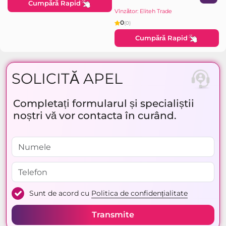
Cumpără Rapid
Vînzător: Eliteh Trade
0
(0)
Cumpără Rapid
SOLICITĂ APEL
Completați formularul și specialiștii
noștri vă vor contacta în curând.
Sunt de acord cu
Politica de confidențialitate
Transmite