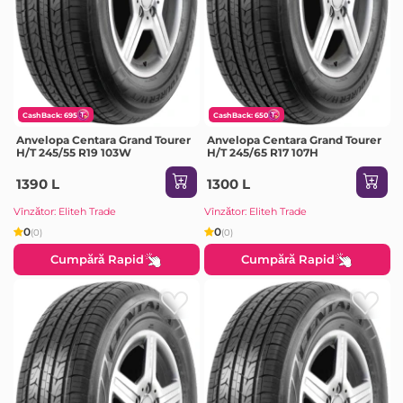
CashBack: 695
CashBack: 650
Anvelopa Centara Grand Tourer
Anvelopa Centara Grand Tourer
H/T 245/55 R19 103W
H/T 245/65 R17 107H
1390 L
1300 L
Vînzător: Eliteh Trade
Vînzător: Eliteh Trade
0
0
(0)
(0)
Cumpără Rapid
Cumpără Rapid