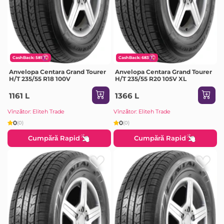
CashBack: 581
CashBack: 683
Anvelopa Centara Grand Tourer
Anvelopa Centara Grand Tourer
H/T 235/55 R18 100V
H/T 235/55 R20 105V XL
1161 L
1366 L
Vînzător: Eliteh Trade
Vînzător: Eliteh Trade
0
0
(0)
(0)
Cumpără Rapid
Cumpără Rapid