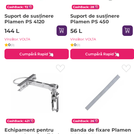
CashBack: 72
CashBack: 28
Suport de susținere
Suport de susținere
Plamen PS 4120
Plamen PS 450
144 L
56 L
Vînzător: VOLTA
Vînzător: VOLTA
0
0
(0)
(0)
Cumpără Rapid
Cumpără Rapid
CashBack: 421
CashBack: 26
Echipament pentru
Banda de fixare Plamen