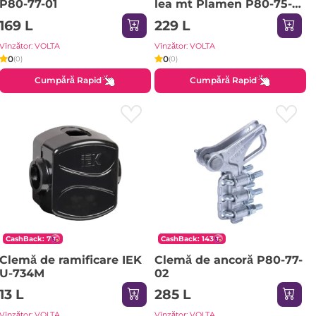
P80-77-01
lea mt Plamen P80-75-
61
169 L
229 L
Vînzător: VOLTA
Vînzător: VOLTA
0
0
(0)
(0)
Cumpără Rapid
Cumpără Rapid
CashBack: 7
CashBack: 143
Clemă de ramificare IEK
Clemă de ancoră P80-77-
U-734M
02
13 L
285 L
Vînzător: VOLTA
Vînzător: VOLTA