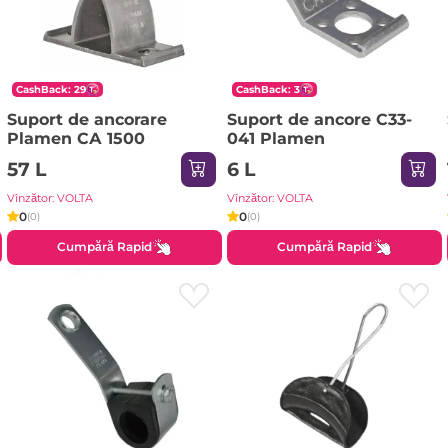
CashBack: 29
CashBack: 3
Suport de ancorare
Suport de ancore C33-
Plamen CА 1500
041 Plamen
57 L
6 L
Vînzător: VOLTA
Vînzător: VOLTA
0
0
(0)
(0)
Cumpără Rapid
Cumpără Rapid