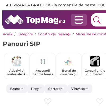
🔥 LIVRAREA GRATUITĂ - la comenzile de peste 1000 
Acasă
Categorii
Construcții, reparații
Materiale de const
Panouri SIP
Adezivi și
Accesorii
Benzi de
Cercuri și tije
materiale de
pentru terase
construcții,
din metale
etanșare
bandă
neferoase
adezivă
Brand
Preț
Sortare
Vînzător