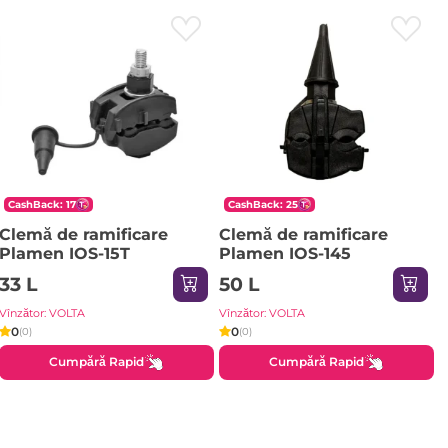
CashBack: 17
CashBack: 25
Clemă de ramificare
Clemă de ramificare
Plamen IOS-15T
Plamen IOS-145
33 L
50 L
Vînzător: VOLTA
Vînzător: VOLTA
0
0
(0)
(0)
Cumpără Rapid
Cumpără Rapid