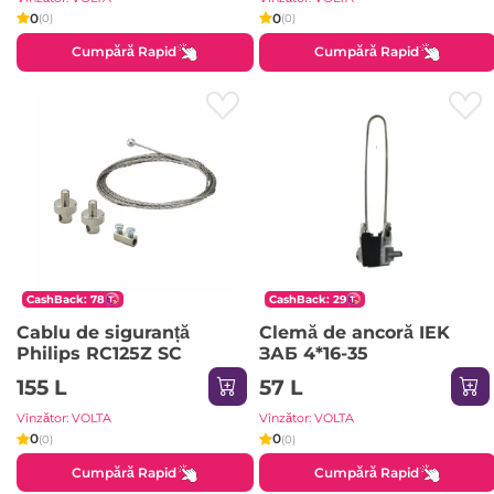
0
0
(0)
(0)
Cumpără Rapid
Cumpără Rapid
CashBack: 78
CashBack: 29
Cablu de siguranță
Clemă de ancoră IEK
Philips RC125Z SC
ЗАБ 4*16-35
155 L
57 L
Vînzător: VOLTA
Vînzător: VOLTA
0
0
(0)
(0)
Cumpără Rapid
Cumpără Rapid