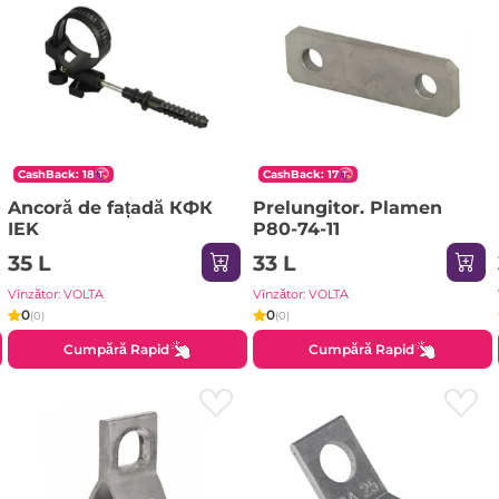
CashBack: 18
CashBack: 17
Ancoră de fațadă КФК
Prelungitor. Plamen
IEK
P80-74-11
35 L
33 L
Vînzător: VOLTA
Vînzător: VOLTA
0
0
(0)
(0)
Cumpără Rapid
Cumpără Rapid