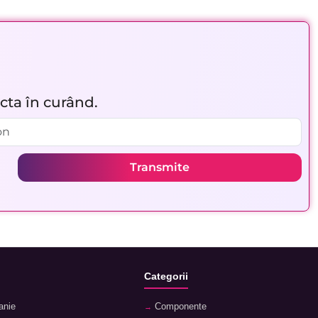
acta în curând.
Transmite
Categorii
anie
Componente