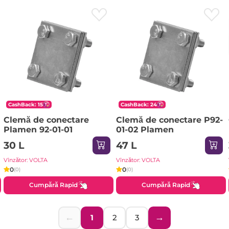
CashBack: 15
CashBack: 24
Clemă de conectare
Clemă de conectare P92-
Plamen 92-01-01
01-02 Plamen
30 L
47 L
Vînzător: VOLTA
Vînzător: VOLTA
0
0
(0)
(0)
Cumpără Rapid
Cumpără Rapid
←
→
1
2
3