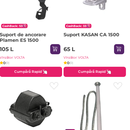
CashBack: 53
CashBack: 33
Suport de ancorare
Suport KASAN СА 1500
Plamen ЕS 1500
105 L
65 L
Vînzător: VOLTA
Vînzător: VOLTA
0
0
(0)
(0)
Cumpără Rapid
Cumpără Rapid