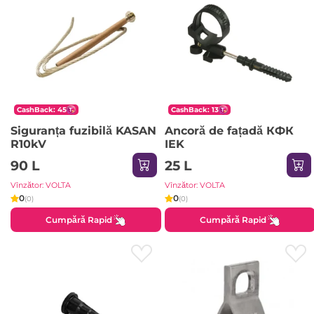
CashBack: 45
CashBack: 13
Siguranța fuzibilă KASAN
Ancoră de fațadă КФК
R10kV
IEK
90 L
25 L
Vînzător: VOLTA
Vînzător: VOLTA
0
0
(0)
(0)
Cumpără Rapid
Cumpără Rapid