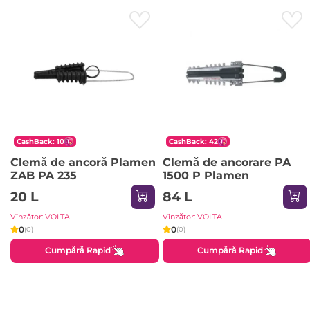
CashBack: 10
CashBack: 42
Clemă de ancoră Plamen
Clemă de ancorare РА
ZAB PA 235
1500 P Plamen
20 L
84 L
Vînzător: VOLTA
Vînzător: VOLTA
0
0
(0)
(0)
Cumpără Rapid
Cumpără Rapid