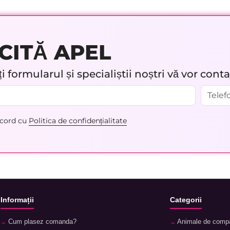
CITĂ APEL
 formularul și specialiștii noștri vă vor cont
acord cu
Politica de confidențialitate
Informații
Categorii
Cum plasez comanda?
Animale de comp