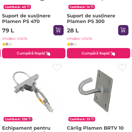
CashBack: 40
CashBack: 14
Suport de susținere
Suport de susținere
Plamen PS 470
Plamen РS 300
79 L
28 L
Vînzător: VOLTA
Vînzător: VOLTA
0
0
(0)
(0)
Cumpără Rapid
Cumpără Rapid
CashBack: 338
CashBack: 33
Echipament pentru
Cârlig Plamen BRTV 10