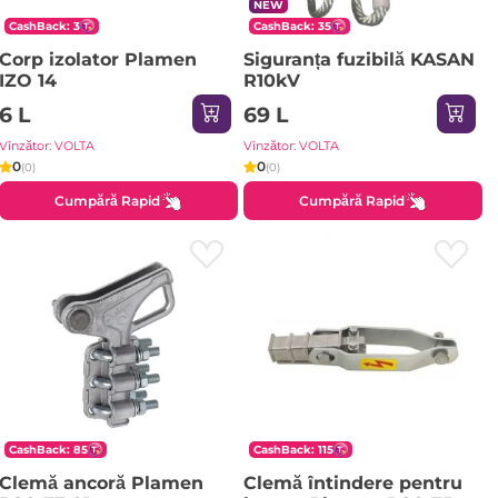
NEW
CashBack: 3
CashBack: 35
Corp izolator Plamen
Siguranța fuzibilă KASAN
IZO 14
R10kV
6 L
69 L
Vînzător: VOLTA
Vînzător: VOLTA
0
0
(0)
(0)
Cumpără Rapid
Cumpără Rapid
CashBack: 85
CashBack: 115
Clemă ancoră Plamen
Clemă întindere pentru