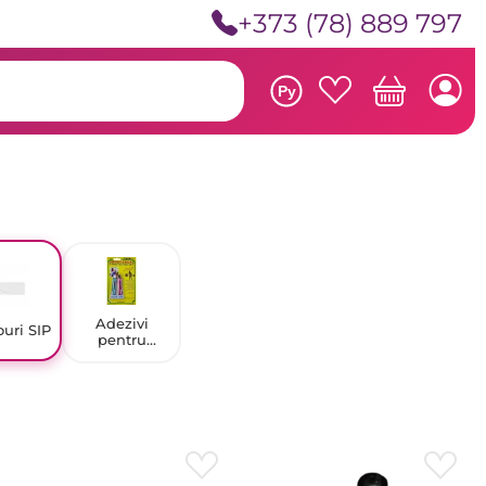
+373 (78) 889 797
Ру
Adezivi
uri SIP
pentru
construcții și
uz casnic