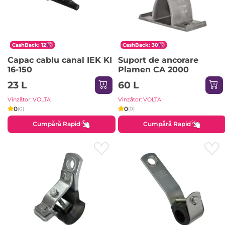
CashBack: 12
CashBack: 30
Capac cablu canal IEK KI
Suport de ancorare
16-150
Plamen CA 2000
23 L
60 L
Vînzător: VOLTA
Vînzător: VOLTA
0
0
(0)
(0)
Cumpără Rapid
Cumpără Rapid