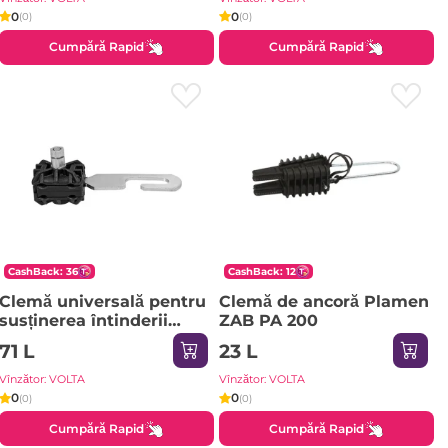
0
0
(0)
(0)
Cumpără Rapid
Cumpără Rapid
CashBack: 36
CashBack: 12
Clemă universală pentru
Clemă de ancoră Plamen
susținerea întinderii
ZAB PA 200
pac/ps P80-18-24A
71 L
23 L
Plamen
Vînzător: VOLTA
Vînzător: VOLTA
0
0
(0)
(0)
Cumpără Rapid
Cumpără Rapid