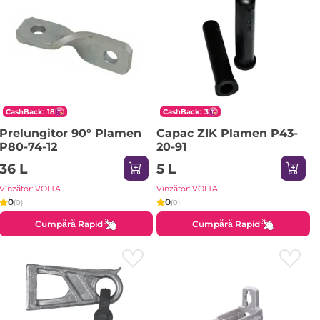
CashBack: 18
CashBack: 3
Prelungitor 90° Plamen
Capac ZIK Plamen P43-
P80-74-12
20-91
36 L
5 L
Vînzător: VOLTA
Vînzător: VOLTA
0
0
(0)
(0)
Cumpără Rapid
Cumpără Rapid