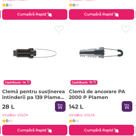
0
0
(0)
(0)
Cumpără Rapid
Cumpără Rapid
CashBack: 14
CashBack: 71
Clemă pentru susținerea
Clemă de ancorare PA
întinderii pa 139 Plamen
2000 P Plamen
P80-18-10
28 L
142 L
Vînzător: VOLTA
Vînzător: VOLTA
0
0
(0)
(0)
Cumpără Rapid
Cumpără Rapid