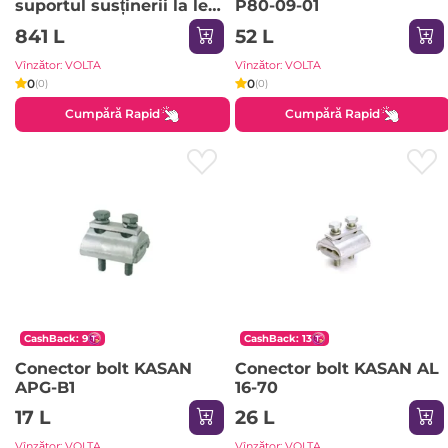
suportul susținerii la lea
P80-09-01
mt P80-76-01 Plamen
841 L
52 L
Vînzător: VOLTA
Vînzător: VOLTA
0
0
(0)
(0)
Cumpără Rapid
Cumpără Rapid
CashBack: 9
CashBack: 13
Conector bolt KASAN
Conector bolt KASAN AL
APG-B1
16-70
17 L
26 L
Vînzător: VOLTA
Vînzător: VOLTA