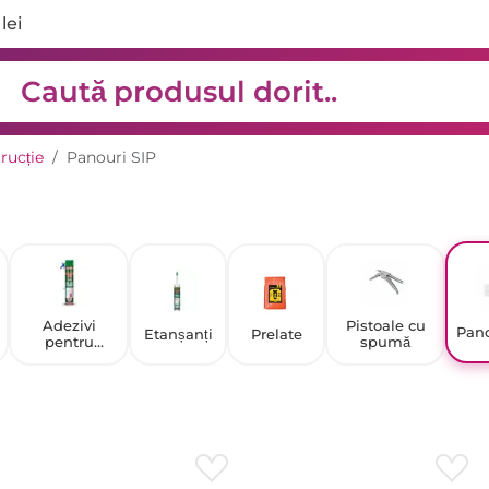
lei
rucție
Panouri SIP
Adezivi
Pistoale cu
Pano
Etanșanți
Prelate
pentru
spumă
pardoseli,
masticuri
adezive