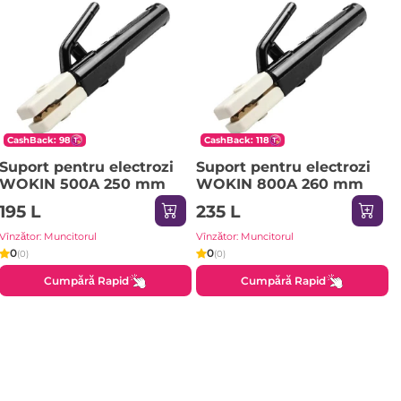
CashBack: 98
CashBack: 118
Suport pentru electrozi
Suport pentru electrozi
WOKIN 500A 250 mm
WOKIN 800A 260 mm
195 L
235 L
Vînzător: Muncitorul
Vînzător: Muncitorul
0
0
(0)
(0)
Cumpără Rapid
Cumpără Rapid