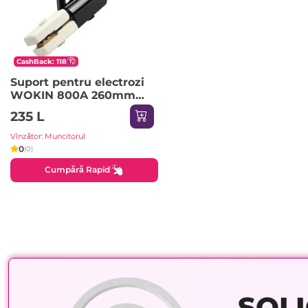
CashBack: 118
Suport pentru electrozi
WOKIN 800A 260mm
(582180)
235 L
Vînzător: Muncitorul
0
(0)
Cumpără Rapid
SOLI