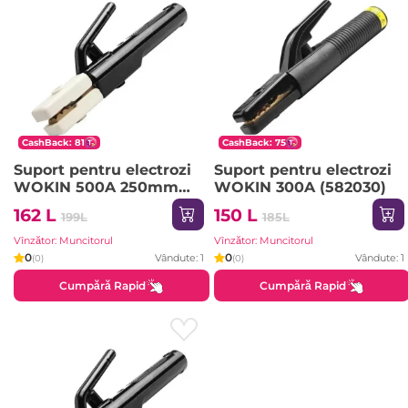
CashBack: 81
CashBack: 75
Suport pentru electrozi
Suport pentru electrozi
WOKIN 500A 250mm
WOKIN 300A (582030)
(582150)
162 L
150 L
199L
185L
Vînzător: Muncitorul
Vînzător: Muncitorul
0
0
Vândute: 1
Vândute: 1
(0)
(0)
Cumpără Rapid
Cumpără Rapid