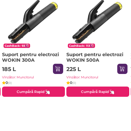
CashBack: 93
CashBack: 113
Suport pentru electrozi
Suport pentru electrozi
WOKIN 300A
WOKIN 500A
185 L
225 L
Vînzător: Muncitorul
Vînzător: Muncitorul
0
0
(0)
(0)
Cumpără Rapid
Cumpără Rapid