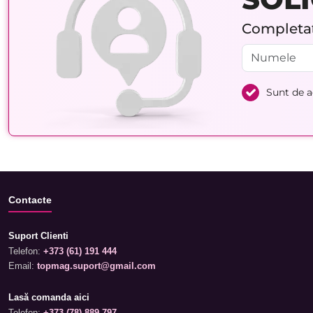
Completați
Sunt de 
Contacte
Suport Clienti
Telefon:
+373 (61) 191 444
Email:
topmag.suport@gmail.com
Lasă comanda aici
Telefon:
+373 (78) 889 797