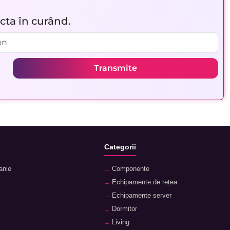
acta în curând.
Transmite
Categorii
anie
Componente
Echipamente de rețea
Echipamente server
Dormitor
Living