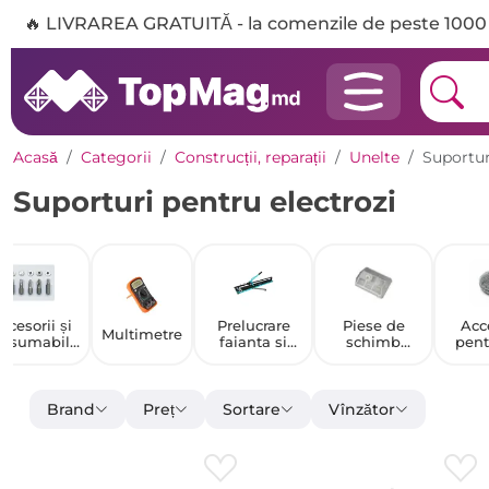
🔥 LIVRAREA GRATUITĂ - la comenzile de peste 1000 
Acasă
Categorii
Construcții, reparații
Unelte
Suportur
Suporturi pentru electrozi
ccesorii și
Prelucrare
Piese de
Acc
Multimetre
onsumabile
faianta si
schimb
pent
pentru
gresie
pentru scule
de 
unelte
electrice și
scule pe
benzină
Brand
Preț
Sortare
Vînzător