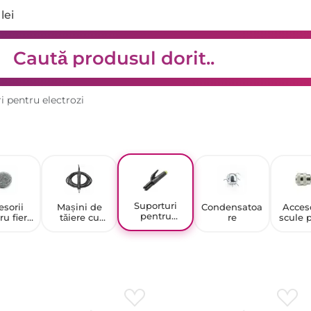
lei
i pentru electrozi
Suporturi
esorii
Mașini de
Condensatoa
Acceso
pentru
ru fier
tăiere cu
re
scule 
electrozi
lipit
plasmă
scu
pneum