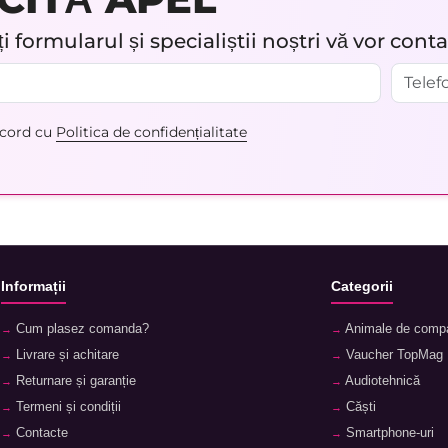
 formularul și specialiștii noștri vă vor cont
acord cu
Politica de confidențialitate
Informații
Categorii
Cum plasez comanda?
Animale de comp
Livrare și achitare
Vaucher TopMag
Returnare și garanție
Audiotehnică
Termeni și condiții
Căști
Contacte
Smartphone-uri