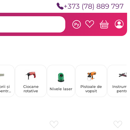
+373 (78) 889 797
Ру
rii și
Ciocane
Pistoale de
Instrume
Nivele laser
pentru
rotative
vopsit
pentru
le
ascuțire
atice
drujbelor 
ferăstraie
pe benzi