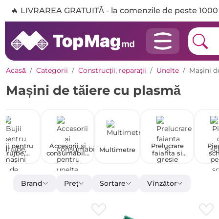
🔥 LIVRAREA GRATUITĂ - la comenzile de peste 1000 
Acasă
Categorii
Construcții, reparații
Unelte
Mașini d
Mașini de tăiere cu plasmă
ujii pentru
Accesorii și
Prelucrare
Pie
Multimetre
drujbe,
consumabile
faianta si
sc
mașini de
pentru
gresie
pentr
ns iarba și
unelte
elect
mașini de
scu
găurit cu
be
Brand
Preț
Sortare
Vînzător
motor