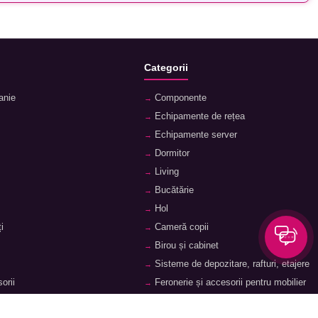
Categorii
anie
Componente
Echipamente de rețea
Echipamente server
Dormitor
Living
Bucătărie
Hol
i
Cameră copii
Birou și cabinet
Sisteme de depozitare, rafturi, etajere
orii
Feronerie și accesorii pentru mobilier
ii
Baie