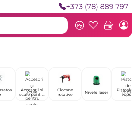
+373 (78) 889 797
Ру
satoa
Accesorii și
Ciocane
Pistoale 
Nivele laser
e
scule pentru
rotative
vopsit
scule
pneumatice