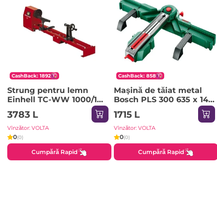
CashBack: 1892
CashBack: 858
Strung pentru lemn
Maşină de tăiat metal
Einhell TC-WW 1000/1
Bosch PLS 300 635 x 140
910 x 390 x 240 mm 400
mm
3783 L
1715 L
W 230 V
Vînzător: VOLTA
Vînzător: VOLTA
0
0
(0)
(0)
Cumpără Rapid
Cumpără Rapid