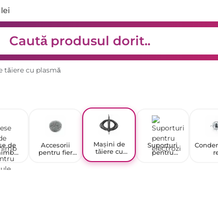
lei
e tăiere cu plasmă
Mașini de
se de
Accesorii
Suporturi
Conden
tăiere cu
himb
pentru fier
pentru
r
plasmă
u scule
de lipit
electrozi
rice și
le pe
nzină