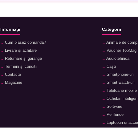
Informații
Categorii
Cum plasez comanda?
Animale de comp
Livrare și achitare
Vaucher TopMag
Returnare și garanție
Audiotehnică
Termeni și condiții
Căști
Contacte
Smartphone-uri
Magazine
Smart watch-uri
Telefoane mobile
Ochelari inteligenț
Software
Periferice
Laptopuri și acces
Tablete și accesor