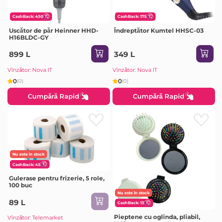
CashBack: 450
CashBack: 175
Uscător de păr Heinner HHD-
Îndreptător Kumtel HHSC-03
H16BLDC-GY
899 L
349 L
Vînzător: Nova IT
Vînzător: Nova IT
0
0
(0)
(0)
Cumpără Rapid
Cumpără Rapid
Nu este în stock
CashBack: 45
Gulerase pentru frizerie, 5 role,
100 buc
Nu este în stock
89 L
CashBack: 13
Pieptene cu oglinda, pliabil,
Vînzător: Telemarket