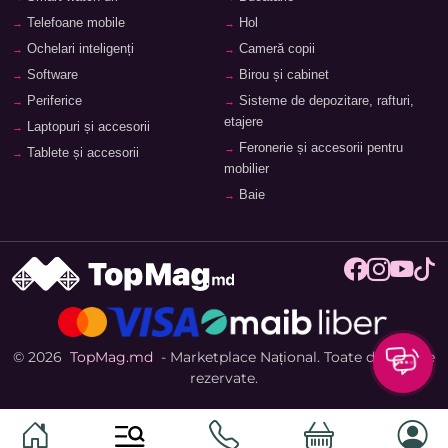
Telefoane mobile
Hol
Ochelari inteligenți
Cameră copii
Software
Birou și cabinet
Periferice
Sisteme de depozitare, rafturi,
etajere
Laptopuri și accesorii
Feronerie și accesorii pentru
Tablete și accesorii
mobilier
Baie
© 2026
TopMag.md
- Marketplace Național. Toate drepturile
rezervate.