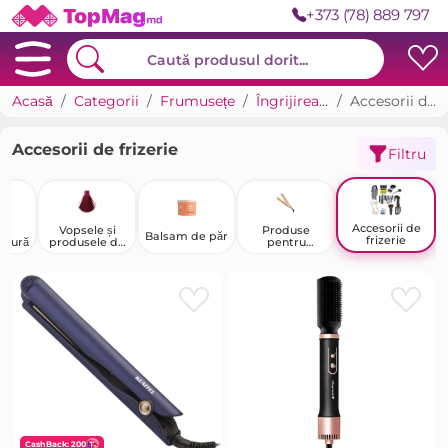
+373 (78) 889 797
Acasă
Categorii
Frumusețe
Îngrijirea părului
Accesorii de frizerie
Accesorii de frizerie
Filtru
Accesorii de
le
Vopsele și
Produse
Balsam de păr
frizerie
afură
produsele de
pentru
colorare a
îndreptarea și
părului
ondularea
părului
CashBack: 200