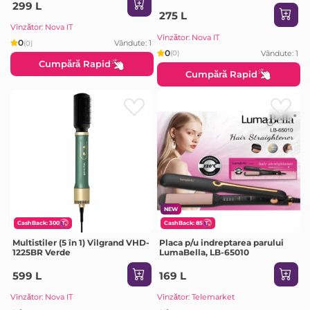
299 L
275 L
Vînzător: Nova IT
Vînzător: Nova IT
0
Vândute: 1
(0)
0
Vândute: 1
(0)
Cumpără Rapid
Cumpără Rapid
NEW
CashBack: 300
CashBack: 85
Multistiler (5 în 1) Vilgrand VHD-
Placa p/u indreptarea parului
1225BR Verde
LumaBella, LB-65010
599 L
169 L
Vînzător: Nova IT
Vînzător: Telemarket