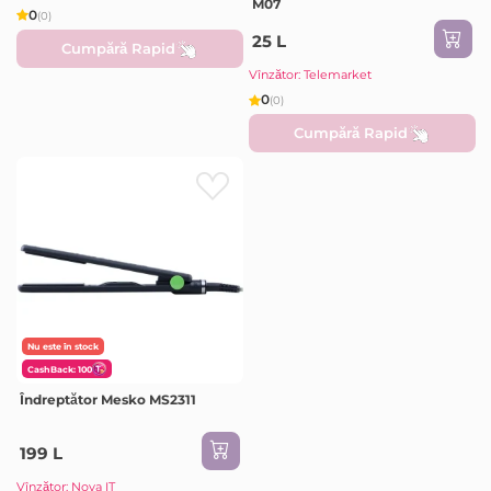
M07
0
(0)
25 L
Cumpără Rapid
Vînzător: Telemarket
0
(0)
Cumpără Rapid
Nu este în stock
CashBack: 100
Îndreptător Mesko MS2311
199 L
Vînzător: Nova IT