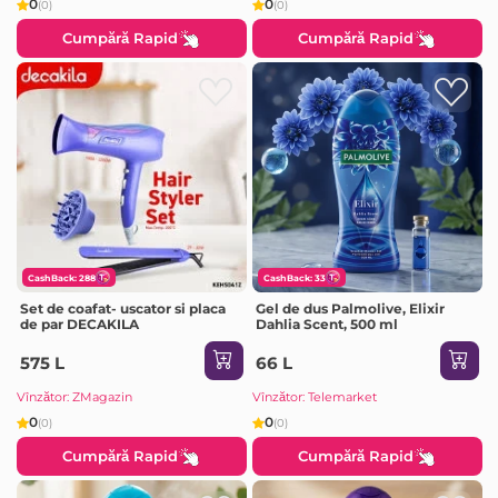
0
0
(0)
(0)
Cumpără Rapid
Cumpără Rapid
CashBack: 288
CashBack: 33
Set de coafat- uscator si placa
Gel de dus Palmolive, Elixir
de par DECAKILA
Dahlia Scent, 500 ml
575 L
66 L
Vînzător: ZMagazin
Vînzător: Telemarket
0
0
(0)
(0)
Cumpără Rapid
Cumpără Rapid