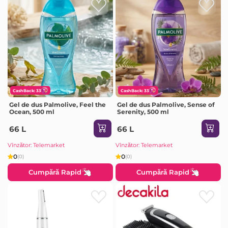
CashBack: 33
CashBack: 33
Gel de dus Palmolive, Feel the
Gel de dus Palmolive, Sense of
Ocean, 500 ml
Serenity, 500 ml
66 L
66 L
Vînzător: Telemarket
Vînzător: Telemarket
0
0
(0)
(0)
Cumpără Rapid
Cumpără Rapid