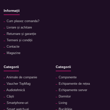
Informații
Cum plasez comanda?
Livrare și achitare
Returnare și garanție
Termeni și condiții
Contacte
Magazine
Categorii
Categorii
Animale de companie
Componente
Vaucher TopMag
Echipamente de rețea
Audiotehnică
Echipamente server
Căști
Dormitor
Smartphone-uri
Living
Smart watch-uri
Bucătărie