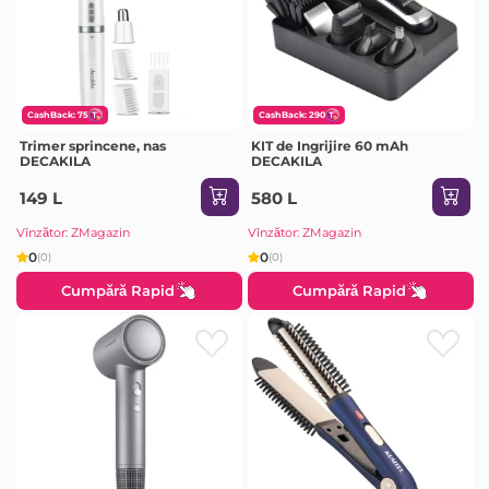
CashBack: 75
CashBack: 290
Trimer sprincene, nas
KIT de Ingrijire 60 mAh
DECAKILA
DECAKILA
149 L
580 L
Vînzător: ZMagazin
Vînzător: ZMagazin
0
0
(0)
(0)
Cumpără Rapid
Cumpără Rapid