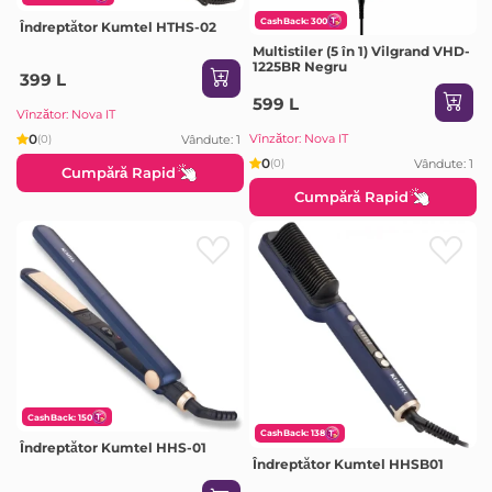
CashBack: 300
Îndreptător Kumtel HTHS-02
Multistiler (5 în 1) Vilgrand VHD-
1225BR Negru
399 L
599 L
Vînzător: Nova IT
0
Vînzător: Nova IT
Vândute: 1
(0)
0
Vândute: 1
(0)
Cumpără Rapid
Cumpără Rapid
CashBack: 150
CashBack: 138
Îndreptător Kumtel HHS-01
Îndreptător Kumtel HHSB01