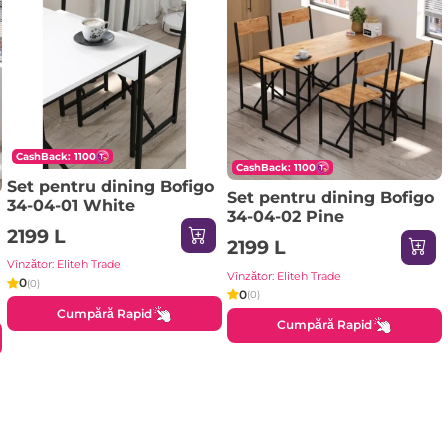
CashBack: 1100
CashBack: 1100
Set pentru dining Bofigo
Set pentru dining Bofigo
34-04-01 White
34-04-02 Pine
2199 L
2199 L
Vînzător: Eliteh Trade
Vînzător: Eliteh Trade
0
(0)
0
(0)
Cumpără Rapid
Cumpără Rapid