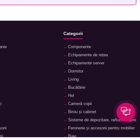
Categorii
anie
Componente
Echipamente de rețea
Echipamente server
Dormitor
Living
Bucătărie
Hol
i
Cameră copii
Birou și cabinet
Sisteme de depozitare, rafturi, etajere
orii
Feronerie și accesorii pentru mobilier
ii
Baie