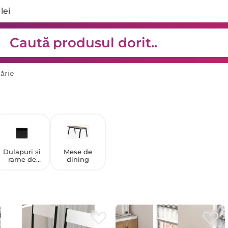
lei
ărie
Dulapuri și
Mese de
rame de
dining
bucătărie