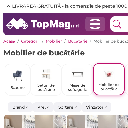
🔥 LIVRAREA GRATUITĂ - la comenzile de peste 1000 
Acasă
Categorii
Mobilier
Bucătărie
Mobilier de bucăt
Mobilier de bucătărie
Mobilier de
Seturi de
Mese de
Scaune
bucătărie
bucătărie
sufragerie
Brand
Preț
Sortare
Vînzător