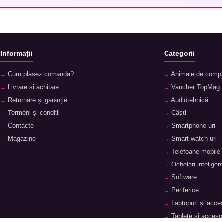
Informații
Categorii
Cum plasez comanda?
Animale de comp
Livrare și achitare
Vaucher TopMag
Returnare și garanție
Audiotehnică
Termeni și condiții
Căști
Contacte
Smartphone-uri
Magazine
Smart watch-uri
Telefoane mobile
Ochelari inteligenț
Software
Periferice
Laptopuri și acces
Tablete și accesor