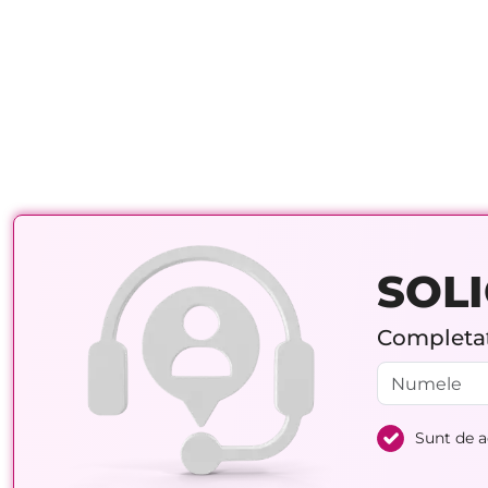
SOLI
Completați
Sunt de 