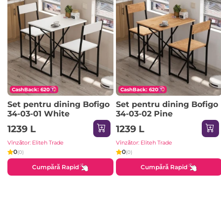
CashBack: 620
CashBack: 620
Set pentru dining Bofigo
Set pentru dining Bofigo
34-03-01 White
34-03-02 Pine
1239 L
1239 L
Vînzător: Eliteh Trade
Vînzător: Eliteh Trade
0
0
(0)
(0)
Cumpără Rapid
Cumpără Rapid