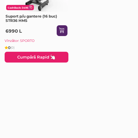
CashBack: 3495
Suport p/u gantere (16 buc)
STR36 HMS
6990 L
Vînzător: SPORTO
0
(0)
Cumpără Rapid