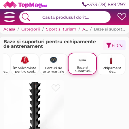
+373 (78) 889 797
Acasă
Categorii
Sport si turism
Arte marțiale
Baze și suporturi pentru echipamente de antrenament
Baze și suporturi pentru echipamente
Filtru
de antrenament
Baze și
je
Îmbrăcăminte
Centuri de
Echipament
suporturi
arte
pentru copii
arte marțiale
de
pentru
le
pentru arte
antrenament
echipamente
marțiale
pentru box și
de
arte marțiale
antrenament