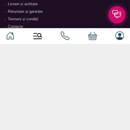
Livrare și achitare
Returnare și garanție
Termeni și condiții
Contacte
Magazine
Categorii
Categorii
Animale de companie
Componente
Vaucher TopMag
Echipamente de rețea
Audiotehnică
Echipamente server
Căști
Dormitor
Smartphone-uri
Living
Smart watch-uri
Bucătărie
Telefoane mobile
Hol
Ochelari inteligenți
Cameră copii
Software
Birou și cabinet