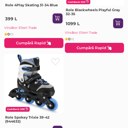
CashBack: 550
Role 4Play Skating 31-34 Blue
Role Blackwheels Playful Gray
32-35
399 L
1099 L
Vînzător: Eliteh Trade
Vînzător: Eliteh Trade
0
(0)
0
(0)
Cumpără Rapid
Cumpără Rapid
CashBack: 500
Role Spokey Trixie 39-42
(944632)