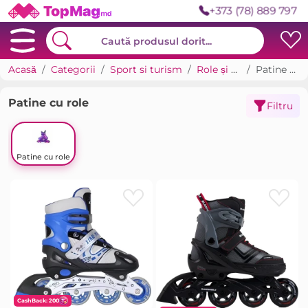
+373 (78) 889 797
Acasă
Categorii
Sport si turism
Role și ski-roll
Patine cu role
Patine cu role
Filtru
Patine cu role
CashBack: 200