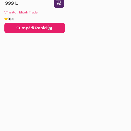
999 L
Vînzător: Eliteh Trade
0
(0)
Cumpără Rapid