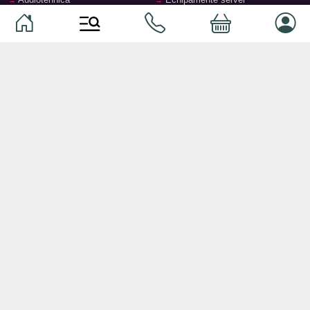
Căști
Dormitor
Smartphone-uri
Living
Smart watch-uri
Bucătărie
Telefoane mobile
Hol
Ochelari inteligenți
Cameră copii
Software
Birou și cabinet
Periferice
Sisteme de depozitare, rafturi,
etajere
Laptopuri și accesorii
Feronerie și accesorii pentru
Tablete și accesorii
mobilier
Baie
© 2026
TopMag.md
- Marketplace Național. Toate drepturile