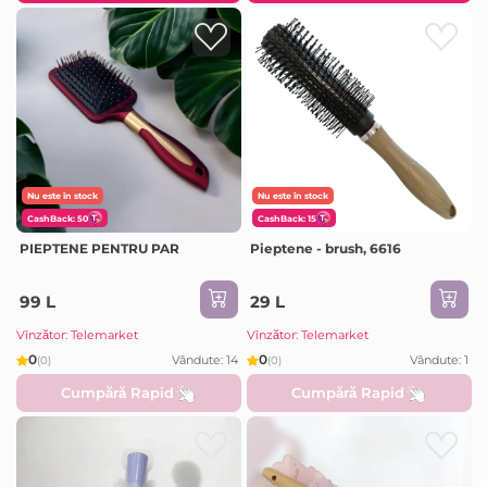
Nu este în stock
Nu este în stock
CashBack: 50
CashBack: 15
PIEPTENE PENTRU PAR
Pieptene - brush, 6616
99 L
29 L
Vînzător: Telemarket
Vînzător: Telemarket
0
0
Vândute: 14
Vândute: 1
(0)
(0)
Cumpără Rapid
Cumpără Rapid