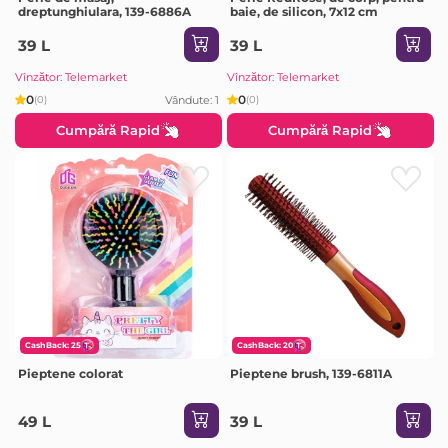
dreptunghiulara, 139-6886A
baie, de silicon, 7x12 cm
39 L
39 L
Vînzător: Telemarket
Vînzător: Telemarket
0
0
Vândute: 1
(0)
(0)
Cumpără Rapid
Cumpără Rapid
CashBack: 25
CashBack: 20
Pieptene colorat
Pieptene brush, 139-6811A
49 L
39 L