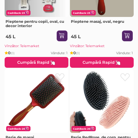
CashBack: 23
CashBack: 23
Pieptene pentru copii, oval, cu
Pieptene masaj, oval, negru
decor interior
45 L
45 L
Vînzător: Telemarket
Vînzător: Telemarket
0
0
Vândute: 1
Vândute: 1
(0)
(0)
Cumpără Rapid
Cumpără Rapid
CashBack: 20
CashBack: 20
Perie de masaj,
Perie RedRose, de corp, pentru