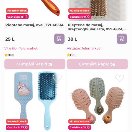
Nu este în stock
Nu este în stock
CashBack: 13
CashBack: 19
Pieptene masaj, oval, 139-6851A
Pieptene de masaj,
dreptunghiular, lata, 059-6851,
S151--19
25 L
38 L
Vînzător: Telemarket
Vînzător: Telemarket
0
0
(0)
(0)
Cumpără Rapid
Cumpără Rapid
Nu este în stock
Nu este în stock
CashBack: 23
CashBack: 15