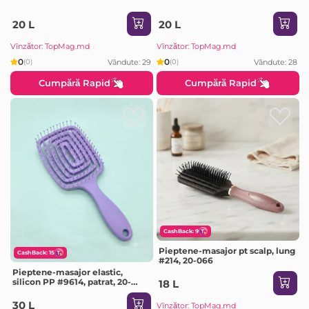
20 L
20 L
Vînzător: TopMag.md
Vînzător: TopMag.md
0
0
Vândute: 29
Vândute: 28
(0)
(0)
Cumpără Rapid
Cumpără Rapid
CashBack: 9
Pieptene-masajor pt scalp, lung
CashBack: 15
#214, 20-066
Pieptene-masajor elastic,
silicon PP #9614, patrat, 20-
18 L
061.3 (Culoare Aleatorie)
30 L
Vînzător: TopMag.md