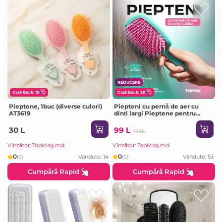
REDUCERE
CashBack: 15
CashBack: 50
Pieptene, 1buc (diverse culori)
Piepteni cu pernă de aer cu
AT3619
dinți largi Pieptene pentru
masaj pentru scalp pentru
femei
30 L
99 L
149L
Vînzător: TopMag.md
Vînzător: TopMag.md
0
0
Vândute: 14
Vândute: 53
(0)
(0)
Cumpără Rapid
Cumpără Rapid