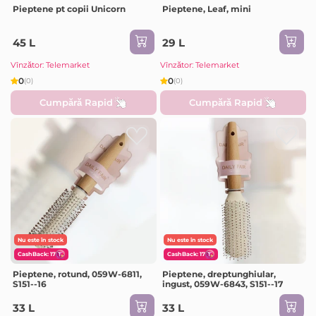
Pieptene pt copii Unicorn
Pieptene, Leaf, mini
45 L
29 L
Vînzător: Telemarket
Vînzător: Telemarket
0
0
(0)
(0)
Cumpără Rapid
Cumpără Rapid
Nu este în stock
Nu este în stock
CashBack: 17
CashBack: 17
Pieptene, rotund, 059W-6811,
Pieptene, dreptunghiular,
S151--16
ingust, 059W-6843, S151--17
33 L
33 L