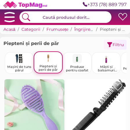
+373 (78) 889 797
Acasă
Categorii
Frumusețe
Îngrijirea părului
Piepteni și perii de păr
Piepteni și perii de păr
Filtru
Piepteni și
Mașini de tuns
Produse
Măști și
Peri
perii de păr
părul
pentru coafat
balsamuri
pentru păr