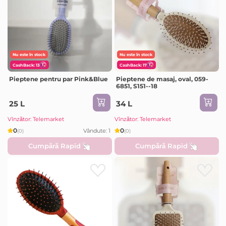
Nu este în stock
Nu este în stock
CashBack: 13
CashBack: 17
Pieptene pentru par Pink&Blue
Pieptene de masaj, oval, 059-
6851, S151--18
25 L
34 L
Vînzător: Telemarket
Vînzător: Telemarket
0
0
Vândute: 1
(0)
(0)
Cumpără Rapid
Cumpără Rapid