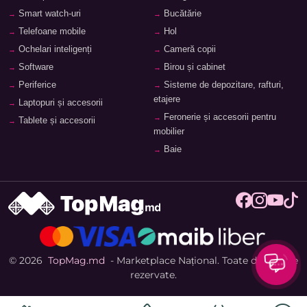
Smart watch-uri
Bucătărie
Telefoane mobile
Hol
Ochelari inteligenți
Cameră copii
Software
Birou și cabinet
Periferice
Sisteme de depozitare, rafturi,
etajere
Laptopuri și accesorii
Feronerie și accesorii pentru
Tablete și accesorii
mobilier
Baie
© 2026
TopMag.md
- Marketplace Național. Toate drepturile
rezervate.