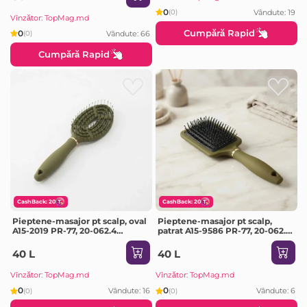
0
Vândute: 19
(0)
Vînzător: TopMag.md
Cumpără Rapid
0
Vândute: 66
(0)
Cumpără Rapid
CashBack: 20
CashBack: 20
Pieptene-masajor pt scalp, oval
Pieptene-masajor pt scalp,
A15-2019 PR-77, 20-062.4
patrat A15-9586 PR-77, 20-062.5
(Culoare Aleatorie)
(Culoare Aleatorie)
40 L
40 L
Vînzător: TopMag.md
Vînzător: TopMag.md
0
0
Vândute: 16
Vândute: 6
(0)
(0)