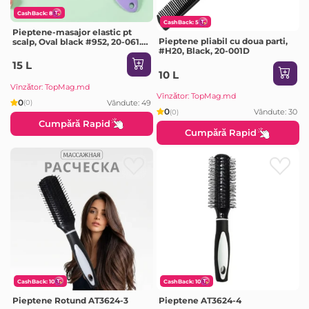
CashBack: 8
CashBack: 5
Pieptene-masajor elastic pt
Pieptene pliabil cu doua parti,
scalp, Oval black #952, 20-061.0,
#H20, Black, 20-001D
(culoare aleatorie)
15 L
10 L
Vînzător: TopMag.md
Vînzător: TopMag.md
0
Vândute: 49
(0)
0
Vândute: 30
(0)
Cumpără Rapid
Cumpără Rapid
CashBack: 10
CashBack: 10
Pieptene Rotund AT3624-3
Pieptene AT3624-4