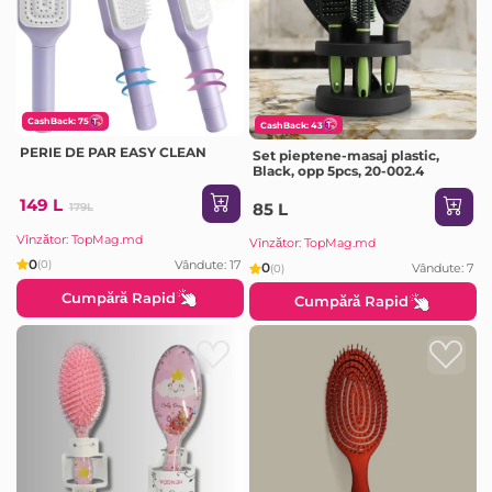
CashBack: 75
CashBack: 43
PERIE DE PAR EASY CLEAN
Set pieptene-masaj plastic,
Black, opp 5pcs, 20-002.4
149 L
85 L
179L
Vînzător: TopMag.md
Vînzător: TopMag.md
0
Vândute: 17
(0)
0
Vândute: 7
(0)
Cumpără Rapid
Cumpără Rapid