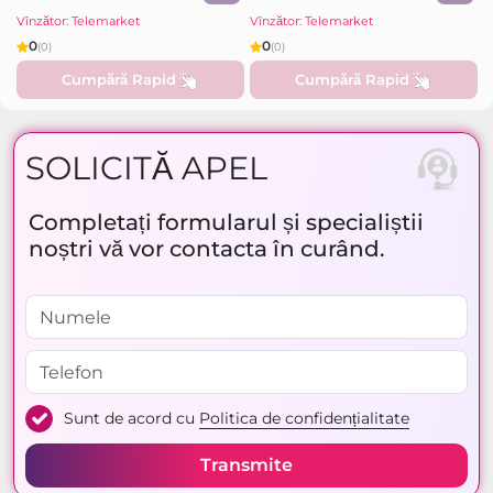
Vînzător: Telemarket
Vînzător: Telemarket
0
0
(0)
(0)
Cumpără Rapid
Cumpără Rapid
SOLICITĂ APEL
Completați formularul și specialiștii
noștri vă vor contacta în curând.
Sunt de acord cu
Politica de confidențialitate
Transmite