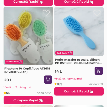
Cumpără Rapid
Cumpără Rapid
CashBack: 7
Perie-masajor pt scalp, silicon
CashBack: 10
PP #ST8001, 20-060 (Albastru-
Roz)
Pieptene Pt Copii, 1buc AT3618
14 L
(Diverse Culori)
Vînzător: TopMag.md
20 L
0
Vândute: 21
(0)
Vînzător: TopMag.md
Cumpără Rapid
0
Vândute: 26
(0)
Cumpără Rapid