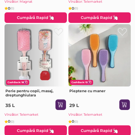
Vînzător: Magnat
Vînzător: Telemarket
0
0
(0)
(0)
Cumpără Rapid
Cumpără Rapid
CashBack: 18
CashBack: 15
Perie pentru copii, masaj,
Pieptene cu maner
dreptunghiulara
35 L
29 L
Vînzător: Telemarket
Vînzător: Telemarket
0
0
(0)
(0)
Cumpără Rapid
Cumpără Rapid