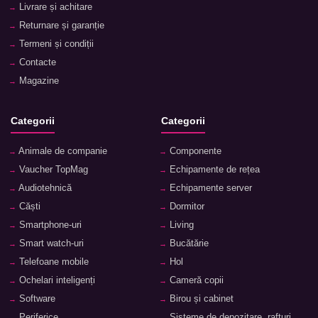
Livrare și achitare
Returnare și garanție
Termeni și condiții
Contacte
Magazine
Categorii
Categorii
Animale de companie
Componente
Vaucher TopMag
Echipamente de rețea
Audiotehnică
Echipamente server
Căști
Dormitor
Smartphone-uri
Living
Smart watch-uri
Bucătărie
Telefoane mobile
Hol
Ochelari inteligenți
Cameră copii
Software
Birou și cabinet
Periferice
Sisteme de depozitare, rafturi,