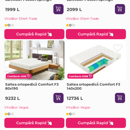
80x200x24cm
90x200x24cm
1999 L
2099 L
Vînzător: Eliteh Trade
Vînzător: Eliteh Trade
0
0
(0)
(0)
Cumpără Rapid
Cumpără Rapid
CashBack: 4616
CashBack: 6368
Saltea ortopedică Comfort F3
Saltea ortopedică Comfort F3
80x190
140x200
9232 L
12736 L
Vînzător: Vegas
Vînzător: Vegas
0
0
(0)
(0)
Cumpără Rapid
Cumpără Rapid