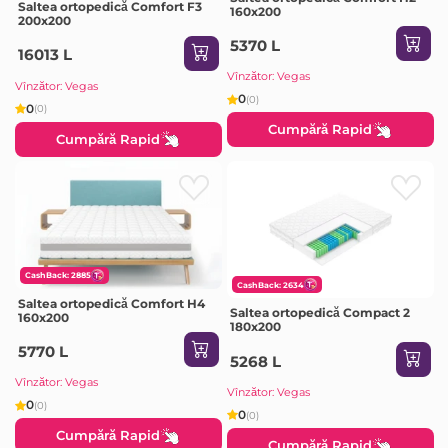
Saltea ortopedică Comfort F3
160х200
200x200
5370 L
16013 L
Vînzător: Vegas
Vînzător: Vegas
0
(0)
0
(0)
Cumpără Rapid
Cumpără Rapid
CashBack: 2885
CashBack: 2634
Saltea ortopedică Comfort H4
Saltea ortopedică Compact 2
160x200
180x200
5770 L
5268 L
Vînzător: Vegas
Vînzător: Vegas
0
(0)
0
(0)
Cumpără Rapid
Cumpără Rapid