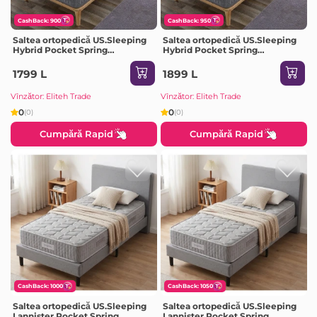
CashBack: 900
CashBack: 950
Saltea ortopedică US.Sleeping
Saltea ortopedică US.Sleeping
Hybrid Pocket Spring
Hybrid Pocket Spring
80x200x20cm
90x200x20cm
1799 L
1899 L
Vînzător: Eliteh Trade
Vînzător: Eliteh Trade
0
0
(0)
(0)
Cumpără Rapid
Cumpără Rapid
CashBack: 1000
CashBack: 1050
Saltea ortopedică US.Sleeping
Saltea ortopedică US.Sleeping
Lannister Pocket Spring
Lannister Pocket Spring