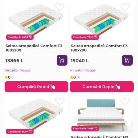
CashBack: 6933
CashBack: 7520
Saltea ortopedică Comfort F3
Saltea ortopedică Comfort F3
160x200
180x200
13866 L
15040 L
Vînzător: Vegas
Vînzător: Vegas
0
0
(0)
(0)
Cumpără Rapid
Cumpără Rapid
CashBack: 2685
CashBack: 8007
Saltea ortopedică Comfort H2