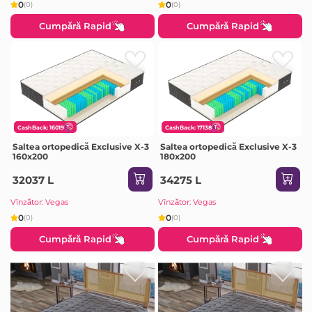
0
0
(0)
(0)
Cumpără Rapid
Cumpără Rapid
CashBack: 16019
CashBack: 17138
Saltea ortopedică Exclusive X-3
Saltea ortopedică Exclusive X-3
160x200
180x200
32037 L
34275 L
Vînzător: Vegas
Vînzător: Vegas
0
0
(0)
(0)
Cumpără Rapid
Cumpără Rapid