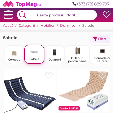
+373 (78) 889 797
Acasă
Categorii
Mobilier
Dormitor
Saltele
Saltele
Filtru
Dulapuri
Comode cu
Saltele
Comode
Dulapuri
pentru haine
sertare
CashBack: 550