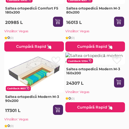
CashBack: 10493
CashBack: 8007
Saltea ortopedică Comfort F5
Saltea ortopedică Modern M-3
180x200
80x200
20985 L
16013 L
Vînzător: Vegas
Vînzător: Vegas
0
0
(0)
(0)
Cumpără Rapid
Cumpără Rapid
CashBack: 12154
Saltea ortopedică Modern M-3
160x200
24307 L
CashBack: 8651
Vînzător: Vegas
Saltea ortopedică Modern M-3
0
(0)
90x200
Cumpără Rapid
17301 L
Vînzător: Vegas
0
(0)