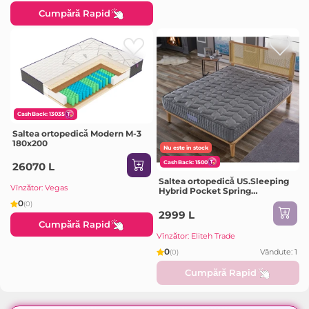
Cumpără Rapid
CashBack: 13035
Saltea ortopedică Modern M-3
180x200
Nu este în stock
CashBack: 1500
26070 L
Saltea ortopedică US.Sleeping
Vînzător: Vegas
Hybrid Pocket Spring
160x200x20cm
0
(0)
2999 L
Cumpără Rapid
Vînzător: Eliteh Trade
0
Vândute: 1
(0)
Cumpără Rapid