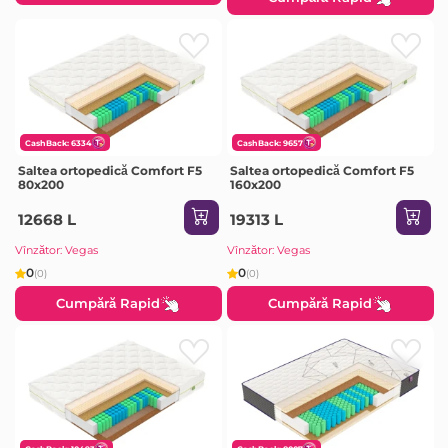
CashBack: 6334
CashBack: 9657
Saltea ortopedică Comfort F5
Saltea ortopedică Comfort F5
80x200
160x200
12668 L
19313 L
Vînzător: Vegas
Vînzător: Vegas
0
0
(0)
(0)
Cumpără Rapid
Cumpără Rapid