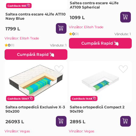
Saltea contra escare 4Life
CashBack: 900
AT109 Spherical
Saltea contra escare 4Life AT110
1099 L
Navy Blue
Vînzător: Eliteh Trade
1799 L
0
Vândute: 1
(0)
Vînzător: Eliteh Trade
Cumpără Rapid
0
Vândute: 1
(0)
Cumpără Rapid
CashBack: 13047
CashBack: 1448
Saltea ortopedică Exclusive X-3
Saltea ortopedică Compact 2
90x200
90x190
26093 L
2895 L
Vînzător: Vegas
Vînzător: Vegas