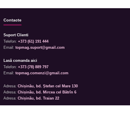
Contacte
Suport Clienti
Telefon:
+373 (61) 191 444
Email:
topmag.suport@gmail.com
Lasă comanda aici
Telefon:
+373 (78) 889 797
Email:
topmag.comenzi@gmail.com
Adresa:
Chișinău, bd. Ștefan cel Mare 130
Adresa:
Chișinău, bd. Mircea cel Bătrîn 6
Adresa:
Chișinău, bd. Traian 22
Programul magazinelor
Luni – Sâmbătă: 09:00 – 19:00
Duminică: 09:00 – 17:00