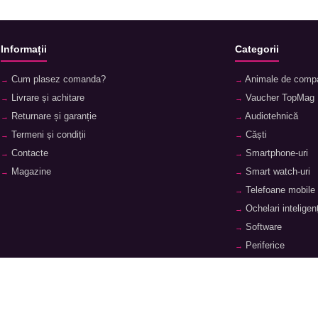
Informații
Categorii
Cum plasez comanda?
Animale de comp
Livrare și achitare
Vaucher TopMag
Returnare și garanție
Audiotehnică
Termeni și condiții
Căști
Contacte
Smartphone-uri
Magazine
Smart watch-uri
Telefoane mobile
Ochelari inteligenț
Software
Periferice
Laptopuri și acces
Tablete și accesor