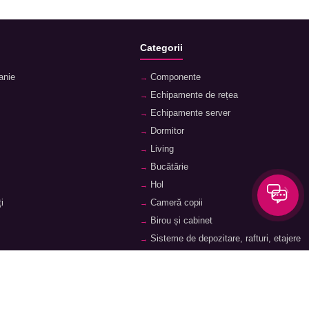
Categorii
anie
Componente
Echipamente de rețea
Echipamente server
Dormitor
Living
Bucătărie
Hol
i
Cameră copii
Birou și cabinet
Sisteme de depozitare, rafturi, etajere
orii
Feronerie și accesorii pentru mobilier
ii
Baie