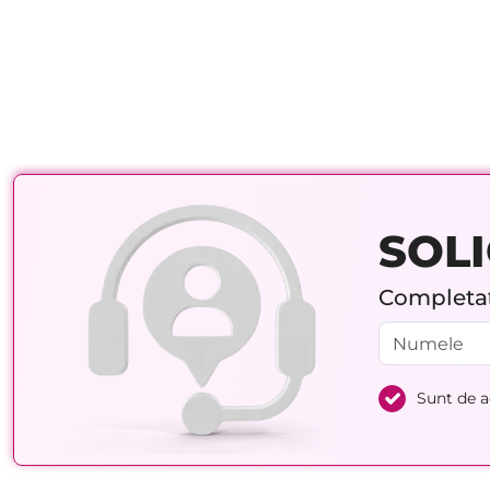
SOLI
Completați
Sunt de 