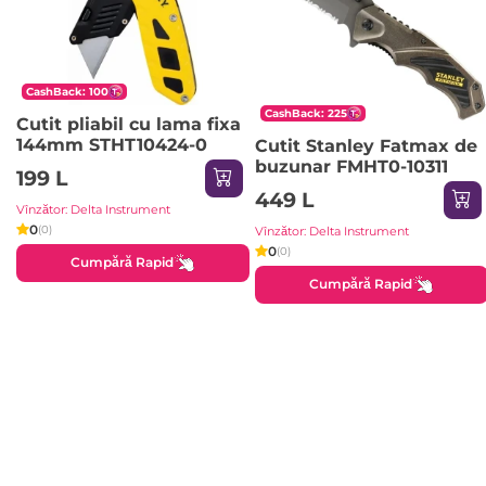
CashBack: 100
CashBack: 225
Cutit pliabil cu lama fixa
144mm STHT10424-0
Cutit Stanley Fatmax de
buzunar FMHT0-10311
199 L
449 L
Vînzător: Delta Instrument
0
(0)
Vînzător: Delta Instrument
0
(0)
Cumpără Rapid
Cumpără Rapid