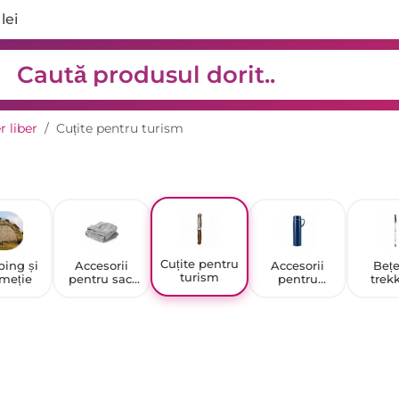
lei
r liber
Cuțite pentru turism
Cuțite pentru
ing și
Accesorii
Accesorii
Bețe
turism
meție
pentru saci
pentru
trek
de dormit și
rucsacuri
saltele de
sport
camping