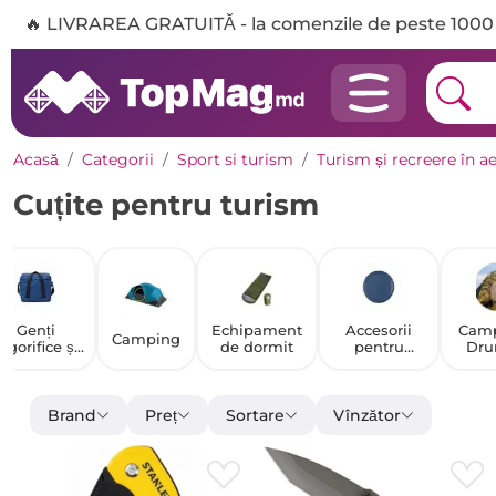
🔥 LIVRAREA GRATUITĂ - la comenzile de peste 1000 
Acasă
Categorii
Sport si turism
Turism și recreere în ae
Cuțite pentru turism
Genți
Echipament
Accesorii
Camp
Camping
rigorifice și
de dormit
pentru
Dru
enți termice
termosuri și
sisteme de
băut
Brand
Preț
Sortare
Vînzător