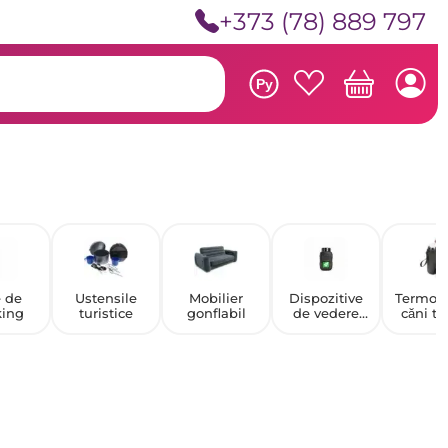
+373 (78) 889 797
Ру
 de
Ustensile
Mobilier
Dispozitive
Termosu
king
turistice
gonflabil
de vedere
căni t
nocturnă