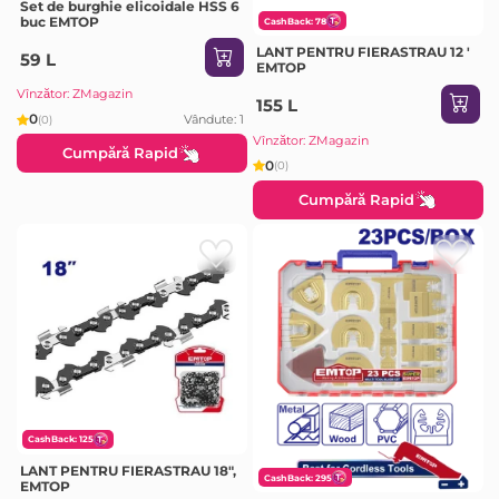
Set de burghie elicoidale HSS 6
buc EMTOP
CashBack: 78
LANT PENTRU FIERASTRAU 12 '
59 L
EMTOP
Vînzător: ZMagazin
155 L
0
Vândute: 1
(0)
Vînzător: ZMagazin
Cumpără Rapid
0
(0)
Cumpără Rapid
CashBack: 125
LANT PENTRU FIERASTRAU 18",
CashBack: 295
EMTOP