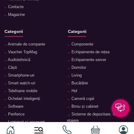
Contacte
Magazine
Categorii
Categorii
Animale de companie
Componente
Vaucher TopMag
Echipamente de rețea
Audiotehnică
Echipamente server
Căști
Dormitor
Smartphone-uri
Living
Smart watch-uri
Bucătărie
Telefoane mobile
Hol
Ochelari inteligenți
Cameră copii
Software
Birou și cabinet
Periferice
Sisteme de depozitare, rafturi,
etajere
Laptopuri și accesorii
Feronerie și accesorii pentru
Tablete și accesorii