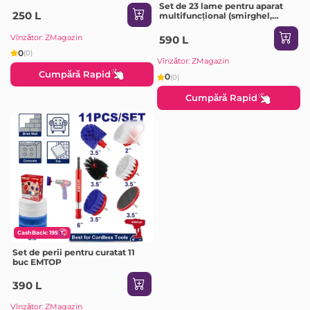
Set de 23 lame pentru aparat
250 L
multifuncțional (smirghel,
lame, panze, raclete), EMTOP
Vînzător: ZMagazin
590 L
0
(0)
Vînzător: ZMagazin
Cumpără Rapid
0
(0)
Cumpără Rapid
CashBack: 195
Set de perii pentru curatat 11
buc EMTOP
390 L
Vînzător: ZMagazin