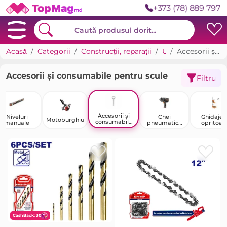
+373 (78) 889 797
Acasă
Categorii
Construcții, reparații
Unelte
Accesorii și consumabile pentru scule
Accesorii și consumabile pentru scule
Filtru
Accesorii și
Niveluri
Chei
Ghidaje ș
Motoburghiu
consumabile
manuale
pneumatice
opritoar
pentru scule
cu impact
pentru scu
CashBack: 30