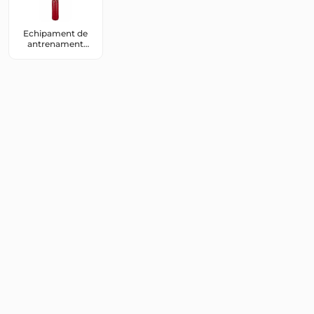
Echipament de
antrenament
pentru box și arte
marțiale