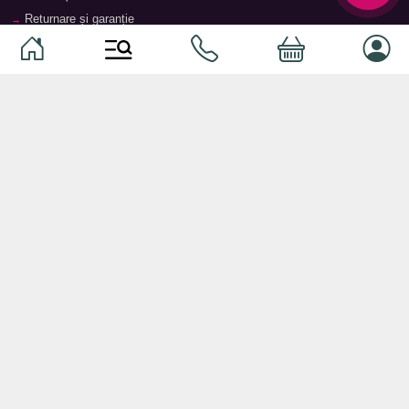
Returnare și garanție
Termeni și condiții
Contacte
Magazine
Categorii
Categorii
Animale de companie
Componente
Vaucher TopMag
Echipamente de rețea
Audiotehnică
Echipamente server
Căști
Dormitor
Smartphone-uri
Living
Smart watch-uri
Bucătărie
Telefoane mobile
Hol
Ochelari inteligenți
Cameră copii
Software
Birou și cabinet
Periferice
Sisteme de depozitare, rafturi,