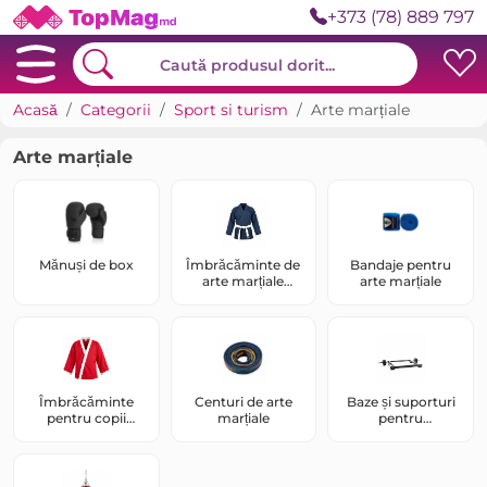
+373 (78) 889 797
Acasă
Categorii
Sport si turism
Arte marțiale
Arte marțiale
Mănuși de box
Îmbrăcăminte de
Bandaje pentru
arte marțiale
arte marțiale
pentru adulți
Îmbrăcăminte
Centuri de arte
Baze și suporturi
pentru copii
marțiale
pentru
pentru arte
echipamente de
marțiale
antrenament