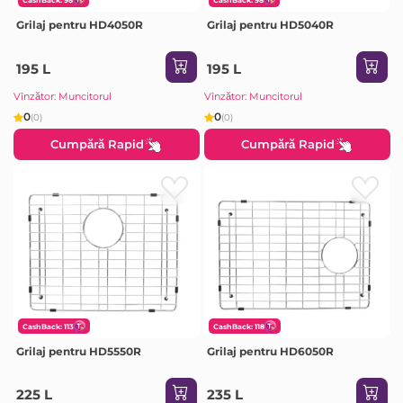
Grilaj pentru HD4050R
Grilaj pentru HD5040R
195 L
195 L
Vînzător: Muncitorul
Vînzător: Muncitorul
0
0
(0)
(0)
Cumpără Rapid
Cumpără Rapid
CashBack: 113
CashBack: 118
Grilaj pentru HD5550R
Grilaj pentru HD6050R
225 L
235 L