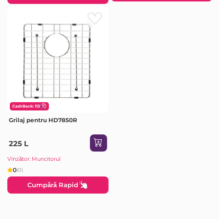
CashBack: 113
Grilaj pentru HD7850R
225 L
Vînzător: Muncitorul
0
(0)
Cumpără Rapid