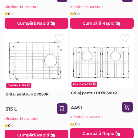
Vînzător: Muncitorul
Vînzător: Muncitorul
0
0
(0)
(0)
Cumpără Rapid
Cumpără Rapid
CashBack: 223
CashBack: 158
Grilaj pentru HD7850DR
Grilaj pentru HD7050R
445 L
315 L
Vînzător: Muncitorul
Vînzător: Muncitorul
0
(0)
0
(0)
Cumpără Rapid
Cumpără Rapid