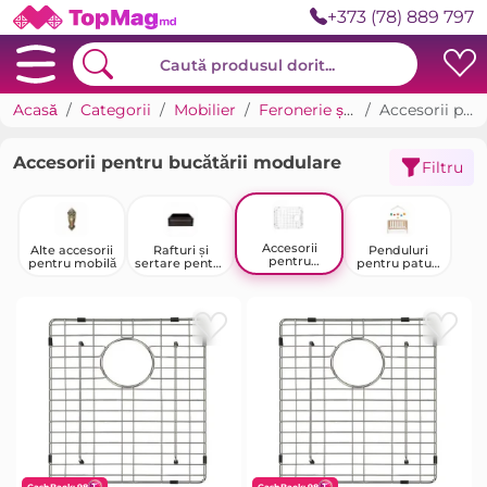
+373 (78) 889 797
Acasă
Categorii
Mobilier
Feronerie și accesorii pentru mobilier
Accesorii pentru bucătării modulare
Accesorii pentru bucătării modulare
Filtru
Accesorii
Alte accesorii
Rafturi și
Penduluri
pentru
pentru mobilă
sertare pentru
pentru paturi
bucătării
mobilă
de copii
modulare
CashBack: 98
CashBack: 98