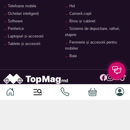
Telefoane mobile
Hol
Ochelari inteligenți
Cameră copii
Software
Birou și cabinet
Periferice
Sisteme de depozitare, rafturi,
etajere
Laptopuri și accesorii
Feronerie și accesorii pentru
Tablete și accesorii
mobilier
Baie
© 2026
TopMag.md
- Marketplace Național. Toate drepturile
rezervate.