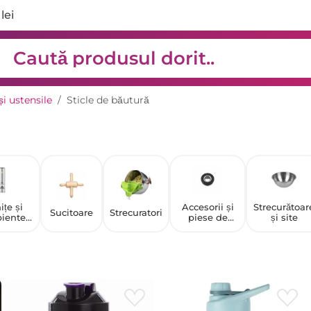
lei
și ustensile
Sticle de băutură
ițe și
Accesorii și
Strecurătoar
Sucitoare
Strecuratori
piente
piese de
și site
ntru
schimb
imente
pentru
râșnițe
manuale de
cafea