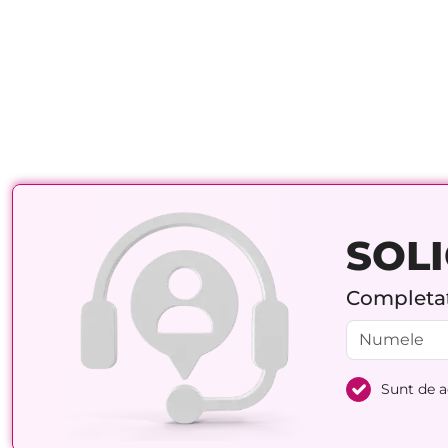
SOLI
Completați
Sunt de 