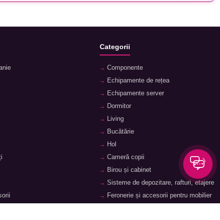
Categorii
anie
Componente
Echipamente de rețea
Echipamente server
Dormitor
Living
Bucătărie
Hol
i
Cameră copii
Birou și cabinet
Sisteme de depozitare, rafturi, etajere
orii
Feronerie și accesorii pentru mobilier
ii
Baie