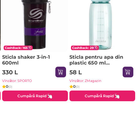
CashBack: 165
CashBack: 29
Sticla shaker 3-in-1
Sticla pentru apa din
600ml
plastic 650 ml
DECAKILA
330 L
58 L
Vînzător: SPORTO
Vînzător: ZMagazin
0
0
(0)
(0)
Cumpără Rapid
Cumpără Rapid