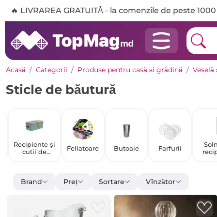
🔥 LIVRAREA GRATUITĂ - la comenzile de peste 1000 
Acasă
Categorii
Produse pentru casă și grădină
Veselă 
Sticle de băutură
Recipiente și
Soln
Feliatoare
Butoaie
Farfurii
cutii de
reci
prânz
pe
cond
Brand
Preț
Sortare
Vînzător