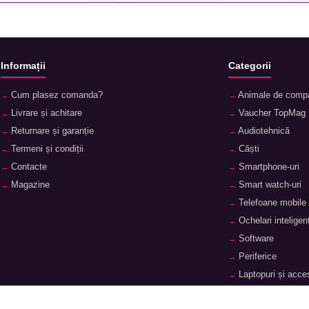
Informații
Categorii
Cum plasez comanda?
Animale de comp
Livrare și achitare
Vaucher TopMag
Returnare și garanție
Audiotehnică
Termeni și condiții
Căști
Contacte
Smartphone-uri
Magazine
Smart watch-uri
Telefoane mobile
Ochelari inteligenț
Software
Periferice
Laptopuri și acces
Tablete și accesor