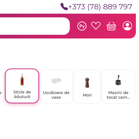
+373 (78) 889 797
Ру
Sticle de
e
Uscătoare de
Mașini de
Mori
băutură
vase
tocat carne
manuale