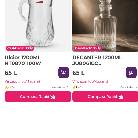
CashBack: 33
CashBack: 33
Ulcior 1700ML
DECANTER 1200ML
NT08701100W
JU8061GCL
65 L
65 L
Vînzător: TopMag.md
Vînzător: TopMag.md
0
0
Vândute: 5
Vândute: 3
(0)
(0)
Cumpără Rapid
Cumpără Rapid