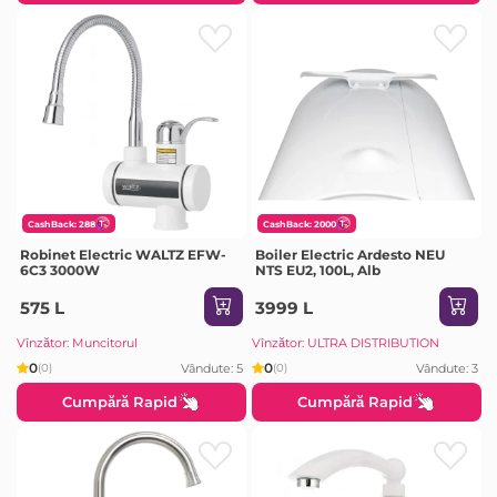
CashBack: 288
CashBack: 2000
Robinet Electric WALTZ EFW-
Boiler Electric Ardesto NEU
6C3 3000W
NTS EU2, 100L, Alb
575 L
3999 L
Vînzător: Muncitorul
Vînzător: ULTRA DISTRIBUTION
0
0
Vândute: 5
Vândute: 3
(0)
(0)
Cumpără Rapid
Cumpără Rapid