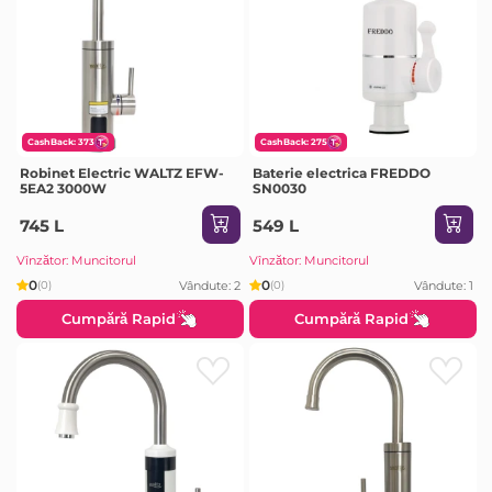
CashBack: 373
CashBack: 275
Robinet Electric WALTZ EFW-
Baterie electrica FREDDO
5EA2 3000W
SN0030
745 L
549 L
Vînzător: Muncitorul
Vînzător: Muncitorul
0
0
Vândute: 2
Vândute: 1
(0)
(0)
Cumpără Rapid
Cumpără Rapid