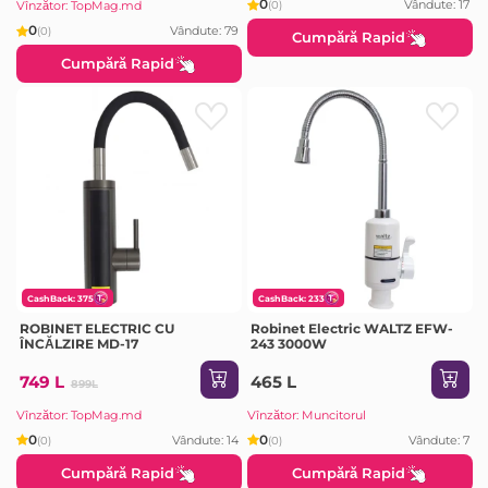
0
Vândute: 17
(0)
Vînzător: TopMag.md
0
Vândute: 79
(0)
Cumpără Rapid
Cumpără Rapid
CashBack: 375
CashBack: 233
ROBINET ELECTRIC CU
Robinet Electric WALTZ EFW-
ÎNCĂLZIRE MD-17
243 3000W
749 L
465 L
899L
Vînzător: TopMag.md
Vînzător: Muncitorul
0
0
Vândute: 14
Vândute: 7
(0)
(0)
Cumpără Rapid
Cumpără Rapid