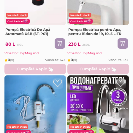
Nu este în stock
Nu este în stock
CashBack: 40
CashBack: 115
Pompă Electrică De Apă
Pompa Electrica pentru Apa,
Automată USB (ST-P01)
pentru Bidon de 19, 10, 5 LITRI
80 L
230 L
110L
250L
Vînzător: TopMag.md
Vînzător: TopMag.md
0
0
Vândute: 143
Vândute: 133
(0)
(0)
Cumpără Rapid
Cumpără Rapid
Nu este în stock
Nu este în stock
CashBack: 265
CashBack: 200