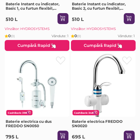
Baterie Instant cu indicator,
Baterie Instant cu indicator,
Basic 1, cu furtun flexibil,
Basic 2, cu furtun flexibil,
Neagră
Neagră
510 L
510 L
Vînzător: HYDROSYSTEMS
Vînzător: HYDROSYSTEMS
0
0
Vândute: 1
Vândute: 1
(0)
(0)
Cumpără Rapid
Cumpără Rapid
CashBack: 398
CashBack: 348
Baterie electrica cu dus
Baterie electrica FREDDO
FREDDO SN0050
SN0020
795 L
695 L