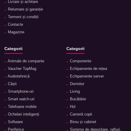
Livrare și achitare
Returnare și garanție
Termeni și condiții
Contacte
Magazine
Categorii
Categorii
Animale de companie
Componente
Vaucher TopMag
Echipamente de rețea
Audiotehnică
Echipamente server
Căști
Dormitor
Smartphone-uri
Living
Smart watch-uri
Bucătărie
Telefoane mobile
Hol
Ochelari inteligenți
Cameră copii
Software
Birou și cabinet
Periferice
Sisteme de depozitare, rafturi,