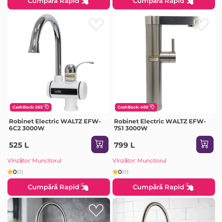
Cumpără Rapid
Cumpără Rapid
CashBack: 263
CashBack: 400
Robinet Electric WALTZ EFW-
Robinet Electric WALTZ EFW-
6C2 3000W
7S1 3000W
525 L
799 L
Vînzător: Muncitorul
Vînzător: Muncitorul
0
0
(0)
(0)
Cumpără Rapid
Cumpără Rapid