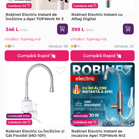
CashBack: 173
CashBack: 200
Robinet Electric Instant de
Robinet Electric Instant сu
Încălzire a Apei TOPWork Nr 3
Afisaj Digital
346 L
399 L
675L
600L
Vînzător: TopMag.md
Vînzător: TopMag.md
0
0
Vândute: 98
Vândute: 29
(0)
(0)
Cumpără Rapid
Cumpără Rapid
LICHIDARE STOC
REDUCERE
CashBack: 230
CashBack: 265
Robinet Electric cu Încălzire și
Robinet Electric Instant вe
Gât Flexibil (MD-10F)
Incalzire Apei TOPWork Nr2