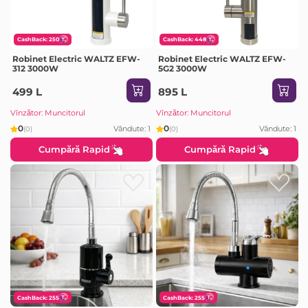
CashBack: 250
CashBack: 448
Robinet Electric WALTZ EFW-
Robinet Electric WALTZ EFW-
312 3000W
5G2 3000W
499 L
895 L
Vînzător: Muncitorul
Vînzător: Muncitorul
0
0
Vândute: 1
Vândute: 1
(0)
(0)
Cumpără Rapid
Cumpără Rapid
CashBack: 255
CashBack: 255