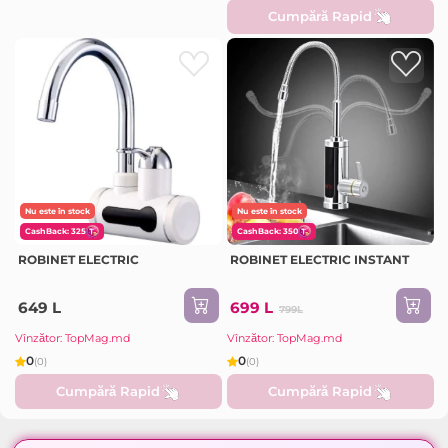
Cumpără Rapid
Nu este în stock
Nu este în stock
CashBack: 325
CashBack: 350
ROBINET ELECTRIC
ROBINET ELECTRIC INSTANT
649 L
699 L
799L
Vînzător: TopMag.md
Vînzător: TopMag.md
0
0
(0)
(0)
Cumpără Rapid
Cumpără Rapid