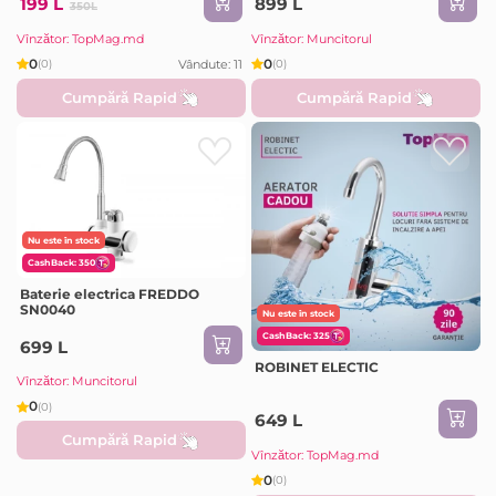
199 L
899 L
350L
Vînzător: TopMag.md
Vînzător: Muncitorul
0
0
Vândute: 11
(0)
(0)
Cumpără Rapid
Cumpără Rapid
Nu este în stock
CashBack: 350
Baterie electrica FREDDO
SN0040
Nu este în stock
CashBack: 325
699 L
ROBINET ELECTIC
Vînzător: Muncitorul
0
(0)
649 L
Cumpără Rapid
Vînzător: TopMag.md
0
(0)