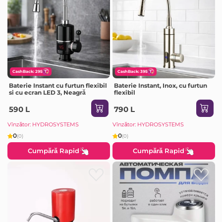
CashBack: 295
CashBack: 395
Baterie Instant cu furtun flexibil
Baterie Instant, Inox, cu furtun
si cu ecran LED 3, Neagră
flexibil
590 L
790 L
Vînzător: HYDROSYSTEMS
Vînzător: HYDROSYSTEMS
0
0
(0)
(0)
Cumpără Rapid
Cumpără Rapid