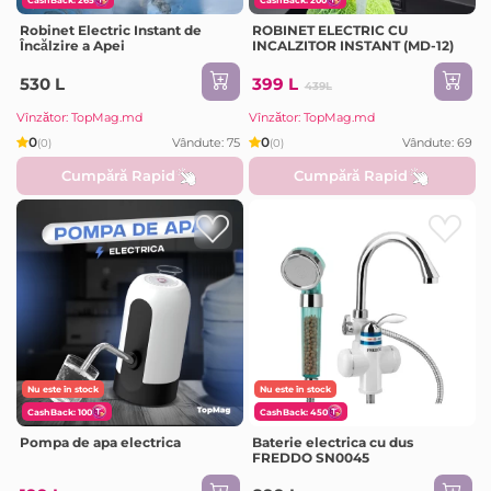
Robinet Electric Instant de
ROBINET ELECTRIC CU
Încălzire a Apei
INCALZITOR INSTANT (MD-12)
530 L
399 L
439L
Vînzător: TopMag.md
Vînzător: TopMag.md
0
0
Vândute: 75
Vândute: 69
(0)
(0)
Cumpără Rapid
Cumpără Rapid
Nu este în stock
Nu este în stock
CashBack: 100
CashBack: 450
Pompa de apa electrica
Baterie electrica cu dus
FREDDO SN0045