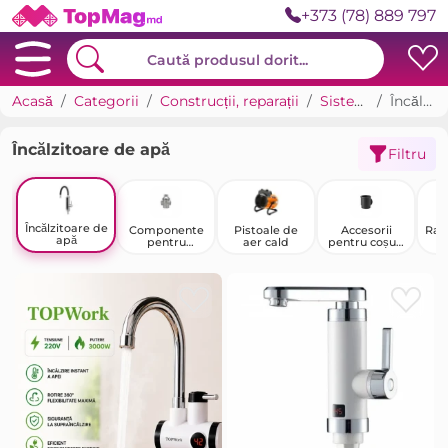
+373 (78) 889 797
Acasă
Categorii
Construcții, reparații
Sisteme de încălzire
Încălzitoare de apă
Încălzitoare de apă
Filtru
Încălzitoare de
Componente
Pistoale de
Accesorii
Rad
apă
pentru
aer cald
pentru coșuri
centrale
de fum
termice și
centrale
termice