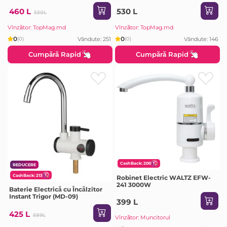
460 L
530 L
530L
Vînzător: TopMag.md
Vînzător: TopMag.md
0
0
Vândute: 251
Vândute: 146
(0)
(0)
Cumpără Rapid
Cumpără Rapid
CashBack: 200
REDUCERE
CashBack: 213
Robinet Electric WALTZ EFW-
241 3000W
Baterie Electrică cu Încălzitor
Instant Trigor (MD-09)
399 L
425 L
589L
Vînzător: Muncitorul