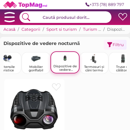
+373 (78) 889 797
Acasă
Categorii
Sport si turism
Turism și recreere în aer liber
Dispozitive de vedere nocturnă
Dispozitive de vedere nocturnă
Filtru
Dispozitive de
Ustensile
Mobilier
Termosuri și
Truse d
vedere
turistice
gonflabil
căni termo
călătorie
nocturnă