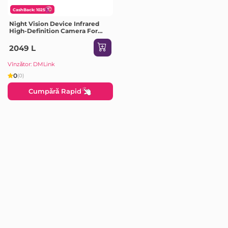
CashBack: 1025
Night Vision Device Infrared
High-Definition Camera For
Taking, Black
2049 L
Vînzător: DMLink
0
(0)
Cumpără Rapid