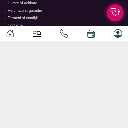
Livrare și achitare
Returnare și garanție
Termeni și condiții
Contacte
Magazine
Categorii
Categorii
Animale de companie
Componente
Vaucher TopMag
Echipamente de rețea
Audiotehnică
Echipamente server
Căști
Dormitor
Smartphone-uri
Living
Smart watch-uri
Bucătărie
Telefoane mobile
Hol
Ochelari inteligenți
Cameră copii
Software
Birou și cabinet
Periferice
Sisteme de depozitare, rafturi,