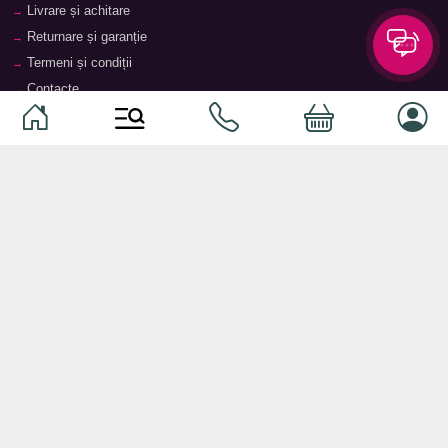
Livrare și achitare
Returnare și garanție
Termeni și condiții
Contacte
Magazine
Categorii
Categorii
Animale de companie
Componente
Vaucher TopMag
Echipamente de rețea
Audiotehnică
Echipamente server
Căști
Dormitor
Smartphone-uri
Living
Smart watch-uri
Bucătărie
Telefoane mobile
Hol
Ochelari inteligenți
Cameră copii
Software
Birou și cabinet
Periferice
Sisteme de depozitare, rafturi,