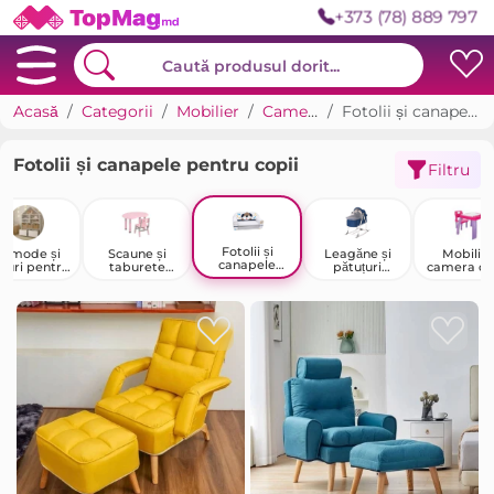
+373 (78) 889 797
Acasă
Categorii
Mobilier
Cameră copii
Fotolii și canapele pentru copii
Fotolii și canapele pentru copii
Filtru
Fotolii și
Comode și
Scaune și
Leagăne și
Mobilier
canapele
fturi pentru
taburete
pătuțuri
camera co
pentru copii
copii
pentru copii
pentru nou-
născuți