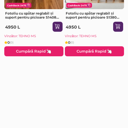
CashBack: 2475
CashBack: 2475
Fotoliu cu spătar reglabil și
Fotoliu cu spătar reglabil și
suport pentru picioare S1408
suport pentru picioare S1380
galben/muștar
albastru
4950 L
4950 L
Vînzător: TEHNO MS
Vînzător: TEHNO MS
0
0
(0)
(0)
Cumpără Rapid
Cumpără Rapid