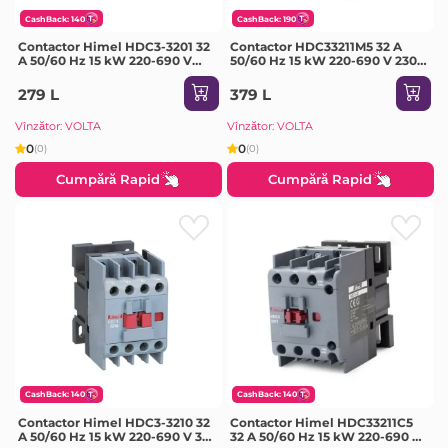
CashBack: 140
CashBack: 190
Contactor Himel HDC3-3201 32
Contactor HDC33211M5 32 A
A 50/60 Hz 15 kW 220-690 V
50/60 Hz 15 kW 220-690 V 230
380 V IP20
V IP20 Himel
279 L
379 L
Vînzător: VOLTA
Vînzător: VOLTA
0
0
(0)
(0)
Cumpără Rapid
Cumpără Rapid
CashBack: 140
CashBack: 140
Contactor Himel HDC3-3210 32
Contactor Himel HDC33211C5
A 50/60 Hz 15 kW 220-690 V 36
32 A 50/60 Hz 15 kW 220-690 V