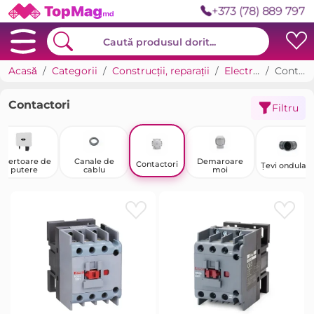
+373 (78) 889 797
Acasă
Categorii
Construcții, reparații
Electricitate
Contactori
Contactori
Filtru
Invertoare de
Canale de
Demaroare
Contactori
Țevi ondulat
putere
cablu
moi