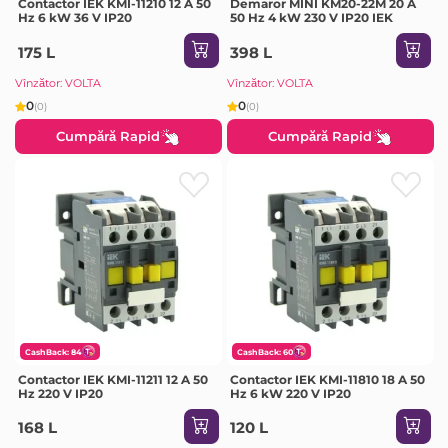
Contactor IEK KMI-11210 12 A 50
Demaror MINI KM20-22M 20 A
Hz 6 kW 36 V IP20
50 Hz 4 kW 230 V IP20 IEK
175 L
398 L
Vînzător: VOLTA
Vînzător: VOLTA
0
0
(0)
(0)
Cumpără Rapid
Cumpără Rapid
CashBack: 84
CashBack: 60
Contactor IEK KMI-11211 12 A 50
Contactor IEK KMI-11810 18 A 50
Hz 220 V IP20
Hz 6 kW 220 V IP20
168 L
120 L