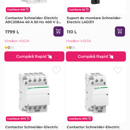
CashBack: 900
CashBack: 55
Contactor Schneider-Electric
Suport de montare Schneider-
A9C20844 40 A 50 Hz 400 V 220
Electric LAD311
V IP20
1799 L
110 L
Vînzător: VOLTA
Vînzător: VOLTA
0
0
(0)
(0)
Cumpără Rapid
Cumpără Rapid
CashBack: 1075
CashBack: 1075
Contactor Schneider-Electric
Contactor Schneider-Electric