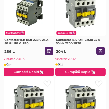
CashBack: 143
CashBack: 102
Contactor IEK KMI-22510 25 A
Contactor IEK KMI-22510 25 A
50 Hz 110 V IP20
50 Hz 220 V IP20
286 L
204 L
Vînzător: VOLTA
Vînzător: VOLTA
0
0
(0)
(0)
Cumpără Rapid
Cumpără Rapid