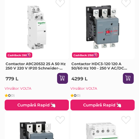
CashBack: 390
CashBack: 2150
Contactor A9C20532 25 A 50 Hz
Contactor HDC3-120 120 A
250 V 220 V IP20 Schneider-
50/60 Hz 100 - 250 V AC/DC
Electric
IP20 Himel
779 L
4299 L
Vînzător: VOLTA
Vînzător: VOLTA
0
0
(0)
(0)
Cumpără Rapid
Cumpără Rapid