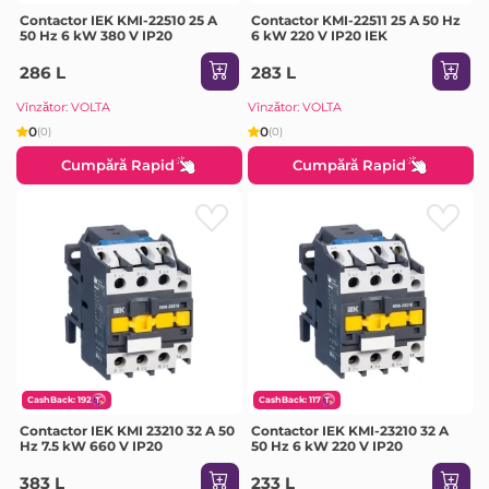
Contactor IEK KMI-22510 25 A
Contactor KMI-22511 25 A 50 Hz
50 Hz 6 kW 380 V IP20
6 kW 220 V IP20 IEK
286 L
283 L
Vînzător: VOLTA
Vînzător: VOLTA
0
0
(0)
(0)
Cumpără Rapid
Cumpără Rapid
CashBack: 192
CashBack: 117
Contactor IEK KMI 23210 32 A 50
Contactor IEK KMI-23210 32 A
Hz 7.5 kW 660 V IP20
50 Hz 6 kW 220 V IP20
383 L
233 L