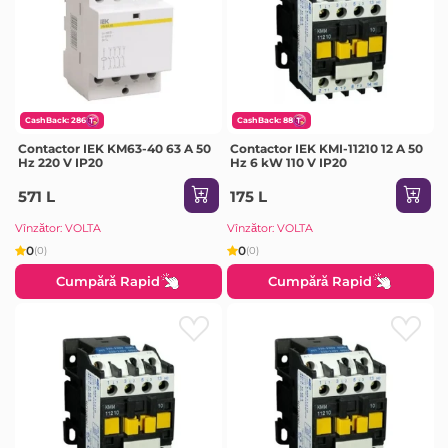
CashBack: 286
CashBack: 88
Contactor IEK KM63-40 63 A 50
Contactor IEK KMI-11210 12 A 50
Hz 220 V IP20
Hz 6 kW 110 V IP20
571 L
175 L
Vînzător: VOLTA
Vînzător: VOLTA
0
0
(0)
(0)
Cumpără Rapid
Cumpără Rapid