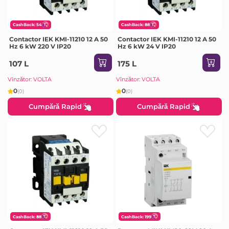
CashBack: 54
CashBack: 88
Contactor IEK KMI-11210 12 A 50
Contactor IEK KMI-11210 12 A 50
Hz 6 kW 220 V IP20
Hz 6 kW 24 V IP20
107 L
175 L
Vînzător: VOLTA
Vînzător: VOLTA
0
0
(0)
(0)
Cumpără Rapid
Cumpără Rapid
CashBack: 88
CashBack: 199