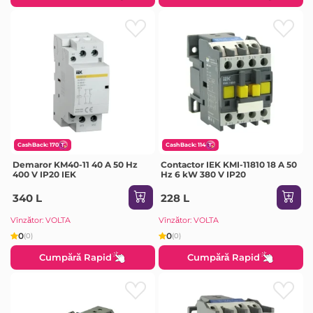
CashBack: 170
CashBack: 114
Demaror KM40-11 40 A 50 Hz
Contactor IEK KMI-11810 18 A 50
400 V IP20 IEK
Hz 6 kW 380 V IP20
340 L
228 L
Vînzător: VOLTA
Vînzător: VOLTA
0
0
(0)
(0)
Cumpără Rapid
Cumpără Rapid