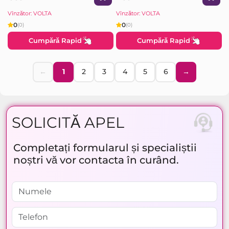
Vînzător: VOLTA
Vînzător: VOLTA
0
0
(0)
(0)
Cumpără Rapid
Cumpără Rapid
←
1
2
3
4
5
6
→
SOLICITĂ APEL
Completați formularul și specialiștii
noștri vă vor contacta în curând.