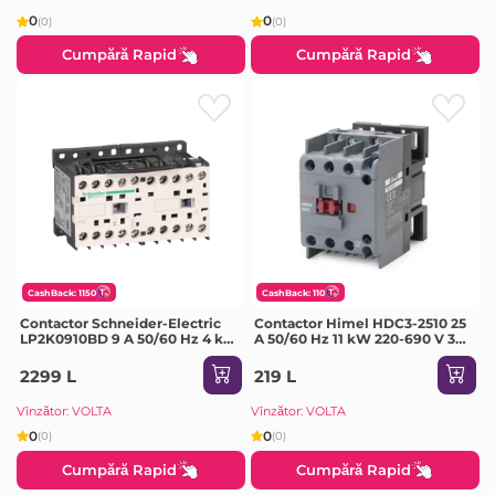
0
0
(0)
(0)
Cumpără Rapid
Cumpără Rapid
CashBack: 1150
CashBack: 110
Contactor Schneider-Electric
Contactor Himel HDC3-2510 25
LP2K0910BD 9 A 50/60 Hz 4 kW
A 50/60 Hz 11 kW 220-690 V 36
690 V 24 V IP20
V IP20
2299 L
219 L
Vînzător: VOLTA
Vînzător: VOLTA
0
0
(0)
(0)
Cumpără Rapid
Cumpără Rapid