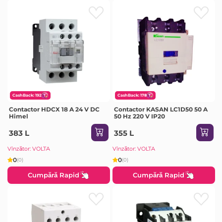
CashBack: 192
CashBack: 178
Contactor HDCX 18 A 24 V DC
Contactor KASAN LC1D50 50 A
Himel
50 Hz 220 V IP20
383 L
355 L
Vînzător: VOLTA
Vînzător: VOLTA
0
0
(0)
(0)
Cumpără Rapid
Cumpără Rapid