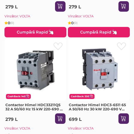
V IP20
36 V IP20
279 L
279 L
Vînzător: VOLTA
Vînzător: VOLTA
0
0
(0)
(0)
Cumpără Rapid
Cumpără Rapid
CashBack: 140
CashBack: 350
Contactor Himel HDC33211Q5
Contactor Himel HDC3-6511 65
32 A 50/60 Hz 15 kW 220-690 V
A 50/60 Hz 30 kW 220-690 V
380 V IP20
380 V IP20
279 L
699 L
Vînzător: VOLTA
Vînzător: VOLTA