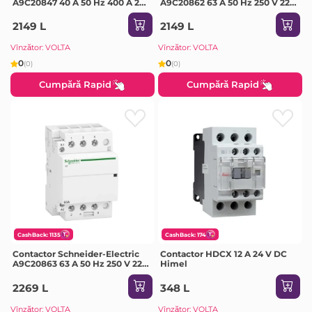
A9C20847 40 A 50 Hz 400 A 220
A9C20862 63 A 50 Hz 250 V 220
V IP20
V IP20
2149 L
2149 L
Vînzător: VOLTA
Vînzător: VOLTA
0
0
(0)
(0)
Cumpără Rapid
Cumpără Rapid
CashBack: 1135
CashBack: 174
Contactor Schneider-Electric
Contactor HDCX 12 A 24 V DC
A9C20863 63 A 50 Hz 250 V 220
Himel
V IP20
2269 L
348 L
Vînzător: VOLTA
Vînzător: VOLTA