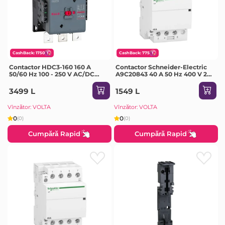
CashBack: 1750
CashBack: 775
Contactor HDC3-160 160 A
Contactor Schneider-Electric
50/60 Hz 100 - 250 V AC/DC
A9C20843 40 A 50 Hz 400 V 220
IP20 Himel
V IP20
3499 L
1549 L
Vînzător: VOLTA
Vînzător: VOLTA
0
0
(0)
(0)
Cumpără Rapid
Cumpără Rapid