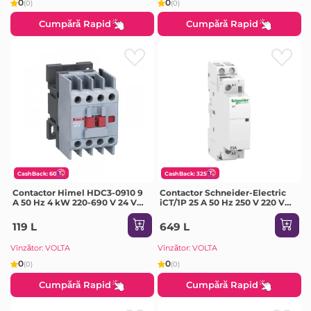
0
0
(0)
(0)
Cumpără Rapid
Cumpără Rapid
CashBack: 60
CashBack: 325
Contactor Himel HDC3-0910 9
Contactor Schneider-Electric
A 50 Hz 4 kW 220-690 V 24 V
iCT/1P 25 A 50 Hz 250 V 220 V
IP20
IP20
119 L
649 L
Vînzător: VOLTA
Vînzător: VOLTA
0
0
(0)
(0)
Cumpără Rapid
Cumpără Rapid